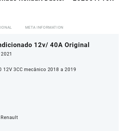
0.
CIONAL
META INFORMATION
ndicionado 12v/ 40A Original
 2021
.0 12V 3CC mecânico 2018 a 2019
 Renault