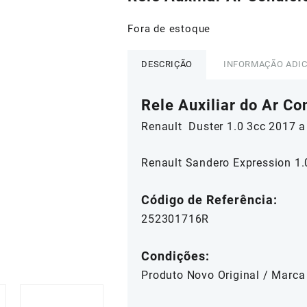
era:
é:
R$65,00.
R$60,0
Fora de estoque
DESCRIÇÃO
INFORMAÇÃO ADI
Rele Auxiliar do Ar Co
Renault Duster 1.0 3cc
2017 a
Renault
Sandero Expression 1
Código de Referência:
252301716R
Condições:
Produto Novo Original / Marca