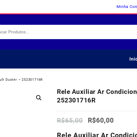
Minha Con
Iní
ault Duster – 252301716R
Rele Auxiliar Ar Condicio
252301716R
O
O
R$
65,00
R$
60,00
preço
preço
original
atual
Rele Auxiliar Ar Condi