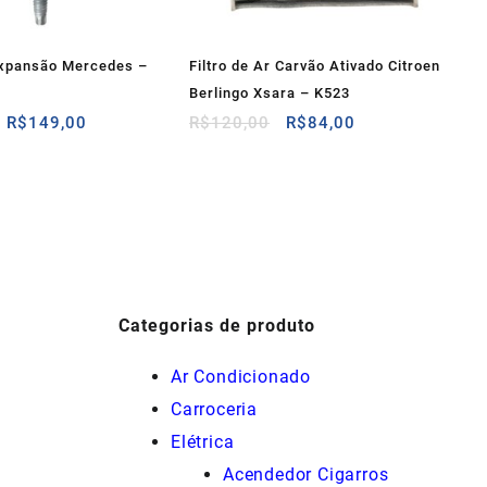
Expansão Mercedes –
Filtro de Ar Carvão Ativado Citroen
Berlingo Xsara – K523
O
O
O
O
R$
149,00
R$
120,00
R$
84,00
preço
preço
preço
preço
original
atual
original
atual
era:
é:
era:
é:
R$162,00.
R$149,00.
R$120,00.
R$84,00.
Categorias de produto
Ar Condicionado
Carroceria
Elétrica
Acendedor Cigarros