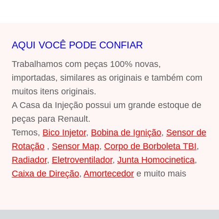
AQUI VOCÊ PODE CONFIAR
Trabalhamos com peças 100% novas,
importadas, similares as originais e também com
muitos itens originais.
A Casa da Injeção possui um grande estoque de
peças para Renault.
Temos,
Bico Injetor
,
Bobina de Ignição
,
Sensor de
Rotação
,
Sensor Map
,
Corpo de Borboleta TBI
,
Radiador
,
Eletroventilador
,
Junta Homocinetica
,
Caixa de Direção
,
Amortecedor
e muito mais