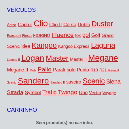
VEÍCULOS
Clio
Duster
Captur
Corsa
Clio II
Doblo
Astra
Fluence
gol
Golf
FIORINO
fox
Grand
Ecosport
Fiesta
Laguna
Kangoo
Idea
Scenic
Kangoo Express
Megane
Logan
Master
Master II
Laguna II
Palio
Megane II
polo
Punto
Parati
R19
R21
Mobi
Renault
Sandero
Scenic
Siena
saveiro
Scenic
Sandero II
Twingo
Trafic
Strada
Symbol
Uno
Vectra
Voyage
CARRINHO
Sem produto(s) no carrinho.