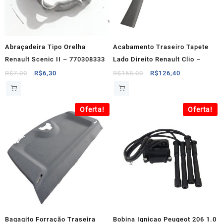
Abraçadeira Tipo Orelha
Acabamento Traseiro Tapete
Renault Scenic II – 770308333
Lado Direito Renault Clio –
O
O
O
O
R$
7,00
R$
6,30
R$
158,00
R$
126,40
preço
preço
preço
preço
original
atual
original
atual
era:
é:
era:
é:
Oferta!
Oferta!
R$7,00.
R$6,30.
R$158,00.
R$126,40.
Bagagito Forração Traseira
Bobina Ignicao Peugeot 206 1.0