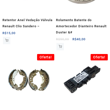
Retentor Anel Vedação Válvula
Rolamento Batente do
Renault Clio Sandero –
Amortecedor Dianteiro Renault
Duster &#
R$
15,00
O
O
R$
50,00
R$
40,00
preço
preço
original
atual
era:
é:
Oferta!
Oferta!
R$50,00.
R$40,00.