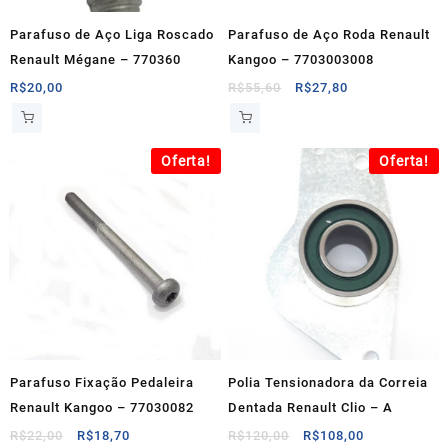
Parafuso de Aço Liga Roscado
Parafuso de Aço Roda Renault
Renault Mégane – 770360
Kangoo – 7703003008
O
O
R$
20,00
R$
55,60
R$
27,80
preço
preço
original
atual
era:
é:
Oferta!
Oferta!
R$55,60.
R$27,80.
Parafuso Fixação Pedaleira
Polia Tensionadora da Correia
Renault Kangoo – 77030082
Dentada Renault Clio – A
O
O
O
O
R$
22,00
R$
18,70
R$
120,00
R$
108,00