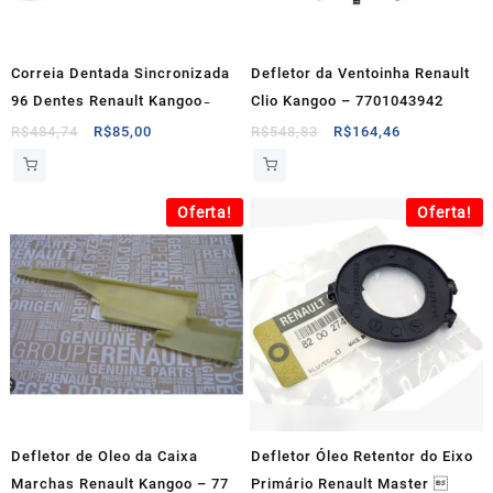
Correia Dentada Sincronizada
Defletor da Ventoinha Renault
96 Dentes Renault Kangoo ̵
Clio Kangoo – 7701043942
O
O
O
O
R$
484,74
R$
85,00
R$
548,83
R$
164,46
preço
preço
preço
preço
original
atual
original
atual
era:
é:
era:
é:
Oferta!
Oferta!
R$484,74.
R$85,00.
R$548,83.
R$164,46.
Defletor de Oleo da Caixa
Defletor Óleo Retentor do Eixo
Marchas Renault Kangoo – 77
Primário Renault Master 