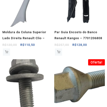
Moldura da Coluna Superior
Par Guia Encosto do Banco
Lado Direita Renault Clio –
Renault Kangoo – 7701206808
O
O
O
O
R$
130,00
R$
110,50
R$
257,00
R$
128,00
preço
preço
preço
preço
original
atual
original
atual
era:
é:
era:
é:
Oferta!
R$130,00.
R$110,50.
R$257,00.
R$128,00.