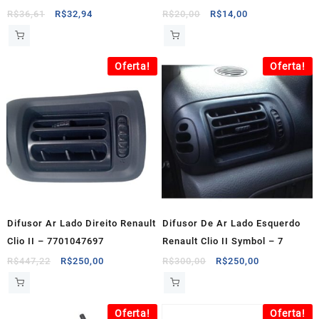
O
O
O
O
R$
36,61
R$
32,94
R$
20,00
R$
14,00
preço
preço
preço
preço
original
atual
original
atual
era:
é:
era:
é:
Oferta!
Oferta!
R$36,61.
R$32,94.
R$20,00.
R$14,00.
Difusor Ar Lado Direito Renault
Difusor De Ar Lado Esquerdo
Clio II – 7701047697
Renault Clio II Symbol – 7
O
O
O
O
R$
447,22
R$
250,00
R$
300,00
R$
250,00
preço
preço
preço
preço
original
atual
original
atual
era:
é:
era:
é:
Oferta!
Oferta!