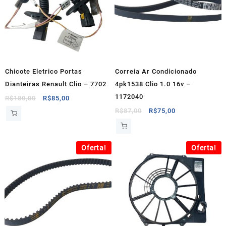
Chicote Eletrico Portas
Correia Ar Condicionado
Dianteiras Renault Clio – 7702
4pk1538 Clio 1.0 16v –
1172040
O
O
R$
180,00
R$
85,00
preço
preço
O
O
R$
87,00
R$
75,00
original
atual
preço
preço
era:
é:
original
atual
R$180,00.
R$85,00.
era:
é:
Oferta!
Oferta!
R$87,00.
R$75,00.