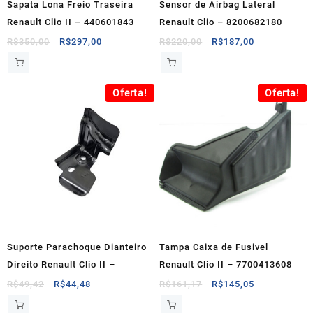
Sapata Lona Freio Traseira
Sensor de Airbag Lateral
Renault Clio II – 440601843
Renault Clio – 8200682180
O
O
O
O
R$
350,00
R$
297,00
R$
220,00
R$
187,00
preço
preço
preço
preço
original
atual
original
atual
era:
é:
era:
é:
Oferta!
Oferta!
R$350,00.
R$297,00.
R$220,00.
R$187,00.
Suporte Parachoque Dianteiro
Tampa Caixa de Fusivel
Direito Renault Clio II –
Renault Clio II – 7700413608
O
O
O
O
R$
49,42
R$
44,48
R$
161,17
R$
145,05
preço
preço
preço
preço
original
atual
original
atual