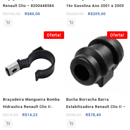
Renault Clio – 8200448584
16v Gasolina Ano 2001 a 2005
O
O
O
O
R$
100,00
R$
80,00
R$
220,00
R$
209,00
preço
preço
preço
preço
original
atual
original
atual
era:
é:
era:
é:
Oferta!
Oferta!
R$100,00.
R$80,00.
R$220,00.
R$209,00.
Braçadeira Mangueira Bomba
Bucha Borracha Barra
Hidraulica Renault Clio II ̵
Estabilizadora Renault Clio II –
O
O
O
O
R$
18,00
R$
14,22
R$
98,00
R$
78,40
preço
preço
preço
preço
original
atual
original
atual