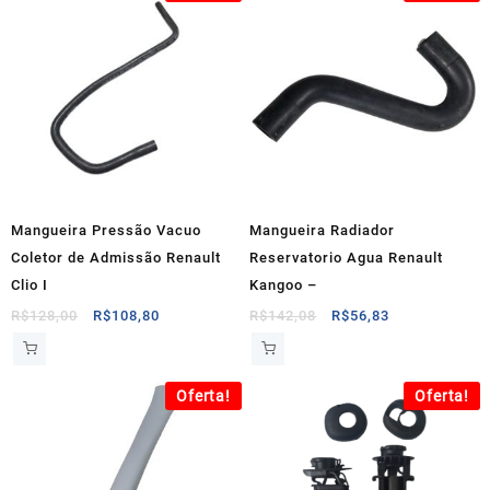
Mangueira Pressão Vacuo
Mangueira Radiador
Coletor de Admissão Renault
Reservatorio Agua Renault
Clio I
Kangoo –
O
O
O
O
R$
128,00
R$
108,80
R$
142,08
R$
56,83
preço
preço
preço
preço
original
atual
original
atual
era:
é:
era:
é:
Oferta!
Oferta!
R$128,00.
R$108,80.
R$142,08.
R$56,83.