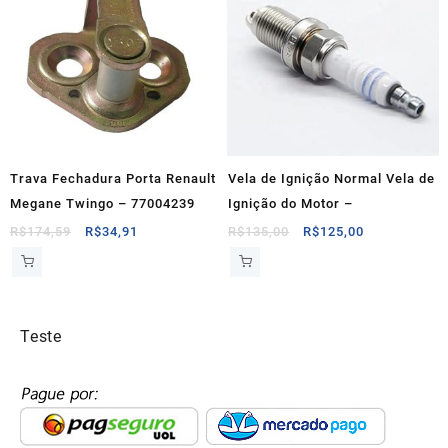
Trava Fechadura Porta Renault
Vela de Ignição Normal Vela de
Megane Twingo – 77004239
Ignição do Motor –
O
O
O
O
R$
174,59
R$
34,91
R$
135,00
R$
125,00
preço
preço
preço
preço
original
atual
original
atual
era:
é:
era:
é:
R$174,59.
R$34,91.
R$135,00.
R$125,00.
Teste