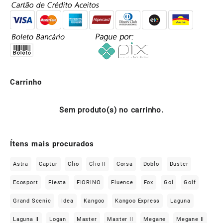
Carrinho
Sem produto(s) no carrinho.
Ítens mais procurados
Astra
Captur
Clio
Clio II
Corsa
Doblo
Duster
Ecosport
Fiesta
FIORINO
Fluence
Fox
Gol
Golf
Grand Scenic
Idea
Kangoo
Kangoo Express
Laguna
Laguna II
Logan
Master
Master II
Megane
Megane II