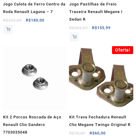
Jogo Calota de Ferro Centro da
Jogo Pastilhas de Freio
Roda Renault Laguna – 7
Traseira Renault Megane I
Sedan R
O
O
R$
225,00
R$
180,00
preço
preço
O
O
R$
393,97
R$
155,99
original
atual
preço
preço
era:
é:
original
atual
R$225,00.
R$180,00.
era:
é:
Oferta!
R$393,97.
R$155,99.
Kit 2 Porcas Roscada de Aço
Kit Trava Fechadura Renault
Renault Clio Sandero
Clio Megane Twingo Original R
7703035048
O
O
R$
75,00
R$
60,00