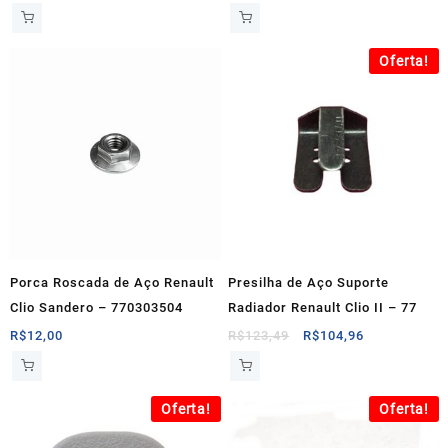
preço
preço
preço
preço
original
atual
original
atual
era:
é:
era:
é:
Oferta!
R$22,00.
R$18,70.
R$120,00.
R$108,00.
Porca Roscada de Aço Renault
Presilha de Aço Suporte
Clio Sandero – 770303504
Radiador Renault Clio II – 77
O
O
R$
12,00
R$
123,49
R$
104,96
preço
preço
original
atual
era:
é:
Oferta!
Oferta!
R$123,49.
R$104,96.