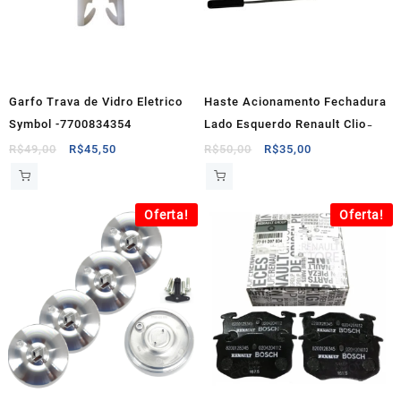
Garfo Trava de Vidro Eletrico
Haste Acionamento Fechadura
Symbol -7700834354
Lado Esquerdo Renault Clio ̵
O
O
O
O
R$
49,00
R$
45,50
R$
50,00
R$
35,00
preço
preço
preço
preço
original
atual
original
atual
era:
é:
era:
é:
Oferta!
Oferta!
R$49,00.
R$45,50.
R$50,00.
R$35,00.