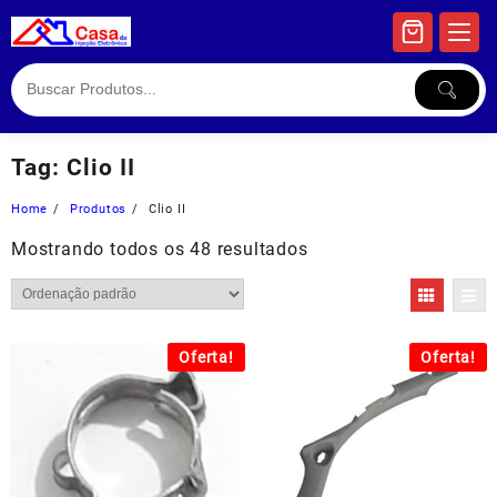
Skip
to
content
Tag:
Clio II
Home
Produtos
Clio II
Mostrando todos os 48 resultados
Oferta!
Oferta!