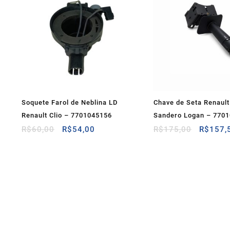
Soquete Farol de Neblina LD
Chave de Seta Renault 
Renault Clio – 7701045156
Sandero Logan – 770
O
O
O
R$
60,00
R$
54,00
R$
175,00
R$
157,
preço
preço
preço
original
atual
original
era:
é:
era:
R$60,00.
R$54,00.
R$175,