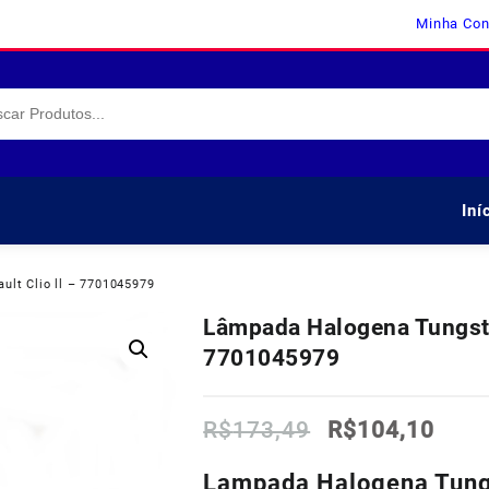
Minha Con
Iní
ult Clio ll – 7701045979
Lâmpada Halogena Tungsten
7701045979
O
O
R$
173,49
R$
104,10
preço
preç
original
atua
Lampada Halogena Tungs