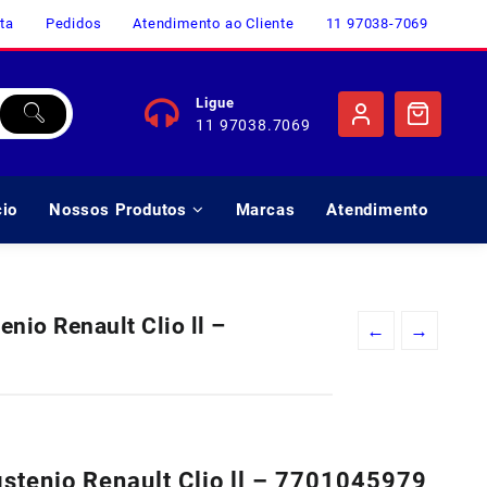
ta
Pedidos
Atendimento ao Cliente
11 97038-7069
Ligue
11 97038.7069
cio
Nossos Produtos
Marcas
Atendimento
io Renault Clio ll –
←
→
o
l
tenio Renault Clio ll – 7701045979