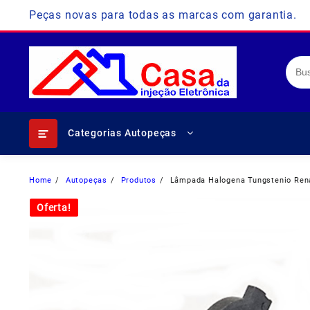
Skip
Peças novas para todas as marcas com garantia.
to
content
Categorias Autopeças
Home
Autopeças
Produtos
Lâmpada Halogena Tungstenio Rena
Oferta!
Oferta!