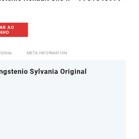
4,10.
AR AO
INHO
CIONAL
META INFORMATION
gstenio Sylvania Original