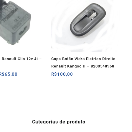
r Renault Clio 12v 4t –
Capa Botão Vidro Eletrico Direito
Renault Kangoo II – 8200548968
O
O
R$
65,00
R$
100,00
preço
preço
original
atual
era:
é:
R$79,00.
R$65,00.
Categorias de produto