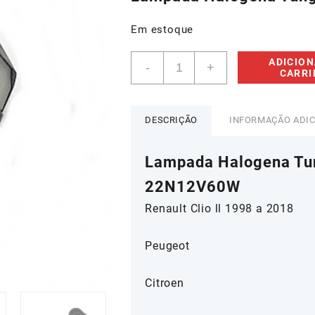
era:
é:
R$173,49.
R$10
Em estoque
Lâmpada
ADICION
-
+
Halogena
CARR
Tungstenio
Renault
Clio
DESCRIÇÃO
INFORMAÇÃO ADI
ll
-
Lampada Halogena Tun
7701045979
quantidade
22N12V60W
Renault Clio ll 1998 a 2018
Peugeot
Citroen