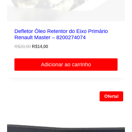
Defletor Óleo Retentor do Eixo Primário
Renault Master – 8200274074
O
O
R$
20,00
R$
14,00
preço
preço
original
atual
Adicionar ao carrinho
era:
é:
R$20,00.
R$14,00.
Oferta!