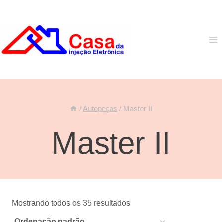
Pular
para
o
Conteúdo
/
Autopeças
/
Master II
Master II
Mostrando todos os 35 resultados