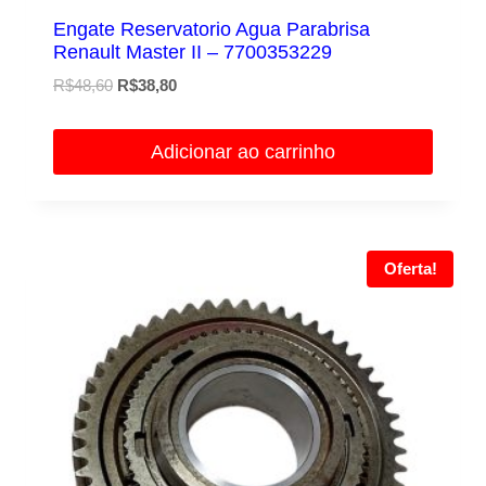
Engate Reservatorio Agua Parabrisa
Renault Master II – 7700353229
O
O
R$
48,60
R$
38,80
preço
preço
original
atual
Adicionar ao carrinho
era:
é:
R$48,60.
R$38,80.
Oferta!