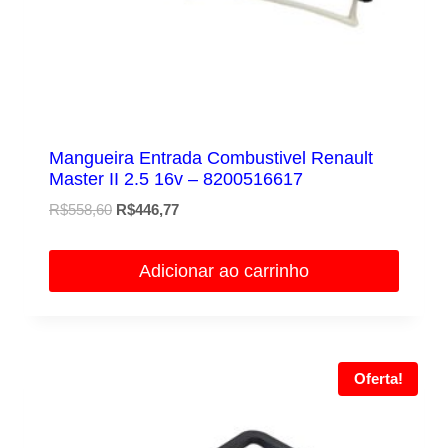
Mangueira Entrada Combustivel Renault
Master II 2.5 16v – 8200516617
O
O
R$
558,60
R$
446,77
preço
preço
original
atual
Adicionar ao carrinho
era:
é:
R$558,60.
R$446,77.
Oferta!