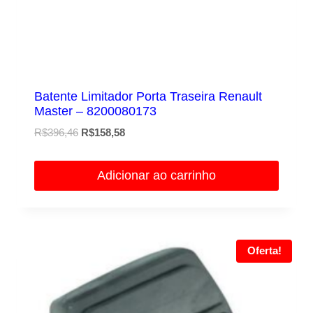
Batente Limitador Porta Traseira Renault
Master – 8200080173
O
O
R$
396,46
R$
158,58
preço
preço
original
atual
Adicionar ao carrinho
era:
é:
R$396,46.
R$158,58.
Oferta!