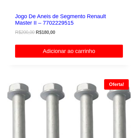
Jogo De Aneis de Segmento Renault
Master II – 7702229515
O
O
R$
200,00
R$
180,00
preço
preço
original
atual
Adicionar ao carrinho
era:
é:
R$200,00.
R$180,00.
Oferta!