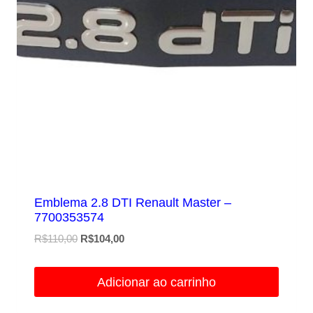
Emblema 2.8 DTI Renault Master –
7700353574
O
O
R$
110,00
R$
104,00
preço
preço
original
atual
Adicionar ao carrinho
era:
é:
R$110,00.
R$104,00.