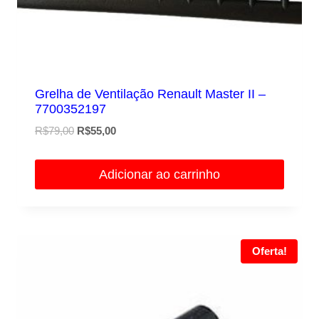
Grelha de Ventilação Renault Master II –
7700352197
O
O
R$
79,00
R$
55,00
preço
preço
original
atual
Adicionar ao carrinho
era:
é:
R$79,00.
R$55,00.
Oferta!