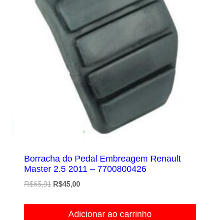
Borracha do Pedal Embreagem Renault
Master 2.5 2011 – 7700800426
O
O
R$
65,81
R$
45,00
preço
preço
original
atual
Adicionar ao carrinho
era:
é: