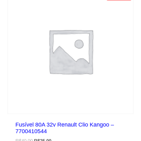
Fusível 80A 32v Renault Clio Kangoo –
7700410544
O
O
R$
40,00
R$
25,00