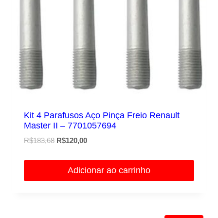
Kit 4 Parafusos Aço Pinça Freio Renault
Master II – 7701057694
O
O
R$
183,68
R$
120,00
preço
preço
original
atual
Adicionar ao carrinho
era:
é:
R$183,68.
R$120,00.