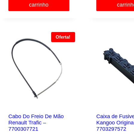
R$2.83
carrinho
carrin
R$129,73.
R$116,00.
Oferta!
Cabo Do Freio De Mão
Caixa de Fusive
Renault Trafic –
Kangoo Origina
7700307721
7703297572