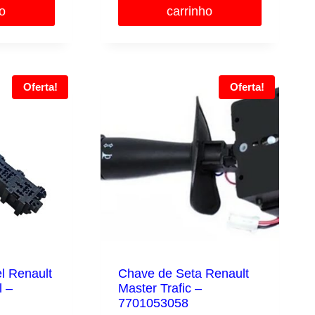
8,00.
R$2.270,40.
R$98,00.
R$78,40.
ho
carrinho
Oferta!
Oferta!
l Renault
Chave de Seta Renault
l –
Master Trafic –
7701053058