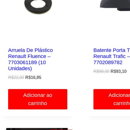
Arruela De Plástico
Batente Porta T
Renault Fluence –
Renault Trafic –
7703061189 (10
7702089782
Unidades)
O
O
R$
98,00
R$
93,10
O
O
R$
22,00
R$
16,85
preço
p
preço
preço
original
at
original
atual
era:
é:
Adicionar ao
Adiciona
era:
é:
R$98,00.
R
carrinho
carrin
R$22,00.
R$16,85.