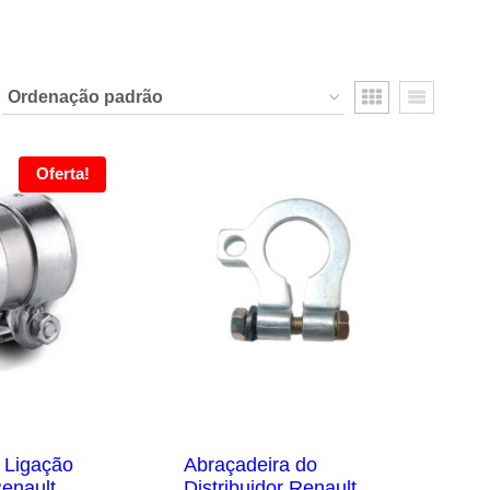
Oferta!
 Ligação
Abraçadeira do
enault
Distribuidor Renault