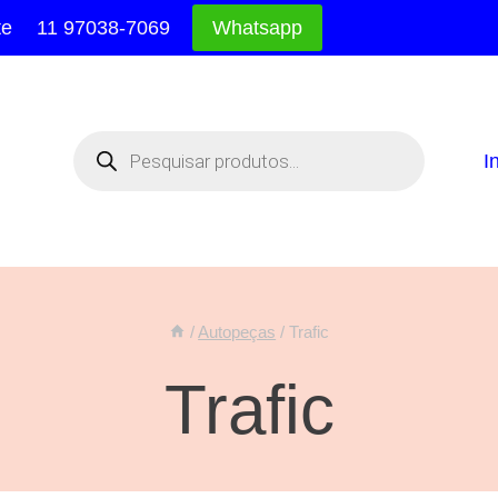
te
11 97038-7069
Whatsapp
Pesquisar
produtos
I
/
Autopeças
/
Trafic
Trafic