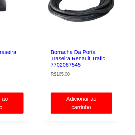
raseira
Borracha Da Porta
Traseira Renault Trafic –
7702087545
R$
165,00
reço
ual
r ao
Adicionar ao
$93,10.
ho
carrinho