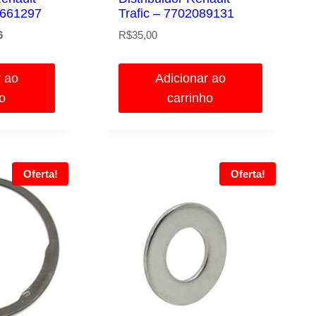
0661297
Trafic – 7702089131
O
6
R$
35,00
preço
atual
r ao
Adicionar ao
é:
ho
carrinho
.
R$125,46.
Oferta!
Oferta!