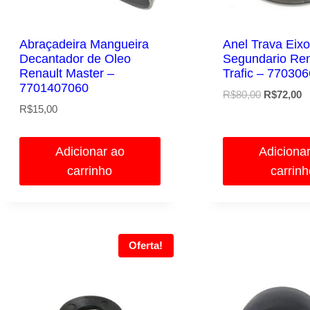
Abraçadeira Mangueira
Anel Trava Eixo
Decantador de Oleo
Segundario Ren
Renault Master –
Trafic – 77030
7701407060
O
O
R$
80,00
R$
72,00
R$
15,00
preço
p
original
at
era:
é:
Adicionar ao
Adiciona
R$80,00.
R
carrinho
carrin
Oferta!