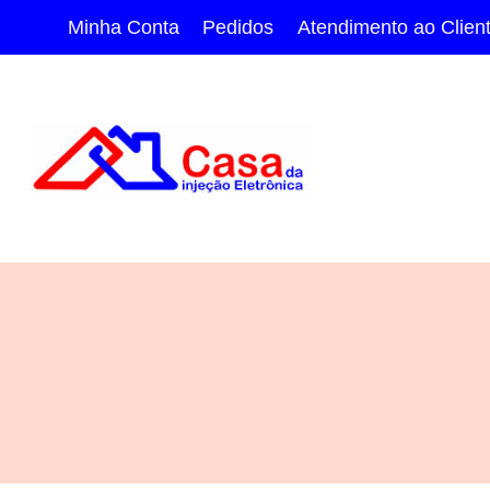
Pular
Minha Conta
Pedidos
Atendimento ao Clien
para
o
Conteúdo