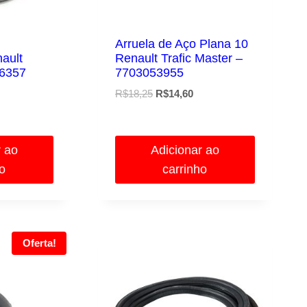
Arruela de Aço Plana 10
ault
Renault Trafic Master –
66357
7703053955
O
O
R$
18,25
R$
14,60
reço
preço
preço
ual
original
atual
era:
é:
r ao
Adicionar ao
$72,00.
R$18,25.
R$14,60.
ho
carrinho
Oferta!