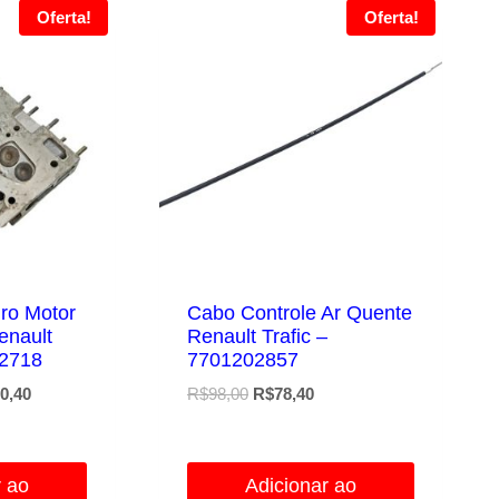
Oferta!
Oferta!
dro Motor
Cabo Controle Ar Quente
enault
Renault Trafic –
52718
7701202857
O
O
O
0,40
R$
98,00
R$
78,40
preço
preço
preço
atual
original
atual
é:
era:
é:
r ao
Adicionar ao