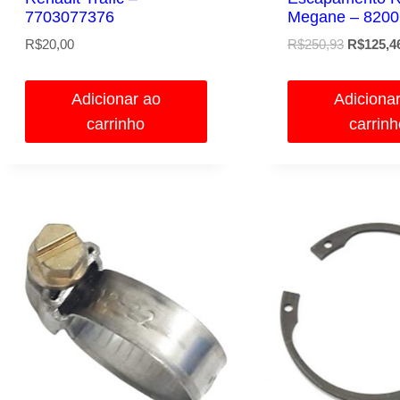
7703077376
Megane – 820
O
R$
20,00
R$
250,93
R$
125,4
preço
original
Adicionar ao
Adiciona
era:
carrinho
carrin
R$250,93