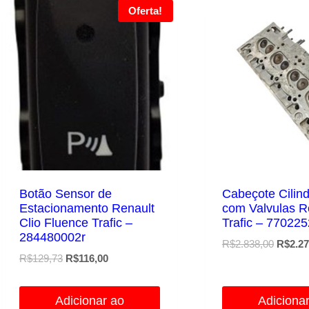
Oferta!
Botão Sensor de
Cabeçote Cilin
Estacionamento Renault
com Valvulas R
Clio Fluence Trafic –
Trafic – 77022
284480002r
O
R$
2.838,00
R$
2.27
O
O
R$
129,73
R$
116,00
preço
preço
preço
original
original
atual
era:
Adicionar ao
Adiciona
era:
é: