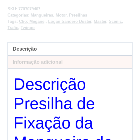
SKU:
7703079463
Categorias:
Mangueiras
,
Motor
,
Presilhas
Tags:
Clio; Megane;
,
Logan Sandero Duster
,
Master
,
Scenic
,
Trafic
,
Twingo
Descrição
Informação adicional
Descrição
Presilha de
Fixação da