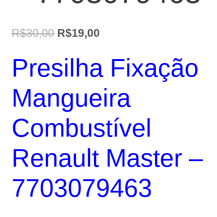
O
O
R$
30,00
R$
19,00
preço
preço
Presilha Fixação
original
atual
era:
é:
Mangueira
R$30,00.
R$19,00.
Combustível
Renault Master –
7703079463