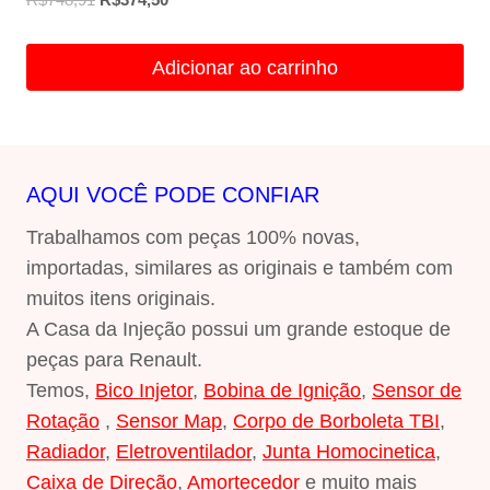
preço
preço
original
atual
Adicionar ao carrinho
era:
é:
R$748,91.
R$374,50.
AQUI VOCÊ PODE CONFIAR
Trabalhamos com peças 100% novas,
importadas, similares as originais e também com
muitos itens originais.
A Casa da Injeção possui um grande estoque de
peças para Renault.
Temos,
Bico Injetor
,
Bobina de Ignição
,
Sensor de
Rotação
,
Sensor Map
,
Corpo de Borboleta TBI
,
Radiador
,
Eletroventilador
,
Junta Homocinetica
,
Caixa de Direção
,
Amortecedor
e muito mais