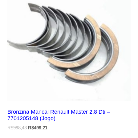
Bronzina Mancal Renault Master 2.8 Dti –
7701205148 (Jogo)
O
O
R$
998,43
R$
499,21
preço
preço