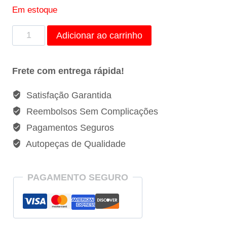
Em estoque
Presilha
Adicionar ao carrinho
De
Fixação
Frete com entrega rápida!
Da
Mangueira
Satisfação Garantida
De
Reembolsos Sem Complicações
Combustível
Pagamentos Seguros
Renault
Autopeças de Qualidade
Master
Trafic
-
PAGAMENTO SEGURO
7703079463
quantidade