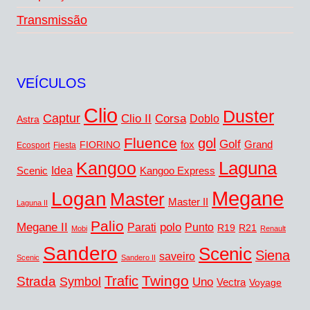
Transmissão
VEÍCULOS
Clio
Duster
Captur
Clio II
Corsa
Doblo
Astra
Fluence
gol
Golf
fox
Grand
FIORINO
Ecosport
Fiesta
Kangoo
Laguna
Idea
Scenic
Kangoo Express
Megane
Logan
Master
Master II
Laguna II
Palio
Megane II
polo
Punto
Parati
R19
R21
Mobi
Renault
Sandero
Scenic
Siena
saveiro
Scenic
Sandero II
Twingo
Trafic
Strada
Symbol
Uno
Vectra
Voyage