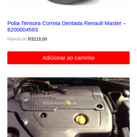
Polia Tensora Correia Dentada Renault Master –
8200004593
O
O
R$
436,00
R$
218,00
preço
preço
original
atual
Adicionar ao carrinho
era:
é:
R$436,00.
R$218,00.