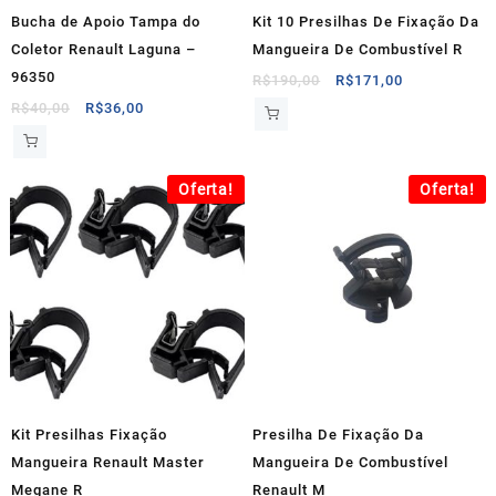
Bucha de Apoio Tampa do
Kit 10 Presilhas De Fixação Da
Coletor Renault Laguna –
Mangueira De Combustível R
96350
O
O
R$
190,00
R$
171,00
preço
preço
O
O
R$
40,00
R$
36,00
original
atual
preço
preço
era:
é:
original
atual
R$190,00.
R$171,00.
era:
é:
Oferta!
Oferta!
R$40,00.
R$36,00.
Kit Presilhas Fixação
Presilha De Fixação Da
Mangueira Renault Master
Mangueira De Combustível
Megane R
Renault M