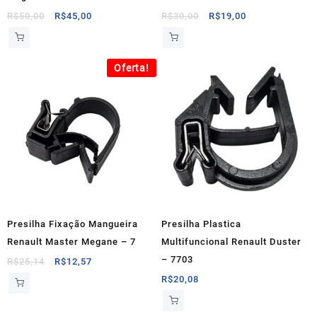
O
O
O
O
R$
50,00
R$
45,00
R$
30,00
R$
19,00
preço
preço
preço
preço
original
atual
original
atual
era:
é:
era:
é:
Oferta!
R$50,00.
R$45,00.
R$30,00.
R$19,00.
Presilha Fixação Mangueira
Presilha Plastica
Renault Master Megane – 7
Multifuncional Renault Duster
– 7703
O
O
R$
25,14
R$
12,57
preço
preço
R$
20,08
original
atual
era:
é: