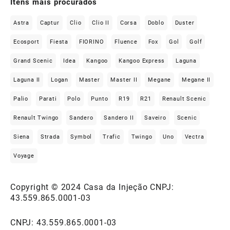
Ítens mais procurados
Astra
Captur
Clio
Clio II
Corsa
Doblo
Duster
Ecosport
Fiesta
FIORINO
Fluence
Fox
Gol
Golf
Grand Scenic
Idea
Kangoo
Kangoo Express
Laguna
Laguna II
Logan
Master
Master II
Megane
Megane II
Palio
Parati
Polo
Punto
R19
R21
Renault Scenic
Renault Twingo
Sandero
Sandero II
Saveiro
Scenic
Siena
Strada
Symbol
Trafic
Twingo
Uno
Vectra
Voyage
Copyright © 2024 Casa da Injeção CNPJ:
43.559.865.0001-03
CNPJ: 43.559.865.0001-03