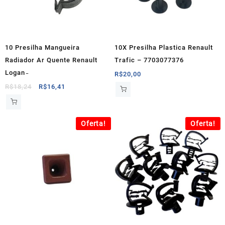
10 Presilha Mangueira
10X Presilha Plastica Renault
Radiador Ar Quente Renault
Trafic – 7703077376
Logan ̵
R$
20,00
O
O
R$
18,24
R$
16,41
preço
preço
original
atual
era:
é:
Oferta!
Oferta!
R$18,24.
R$16,41.