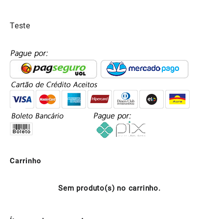
R$25,14.
R$12,57.
Teste
Carrinho
Sem produto(s) no carrinho.