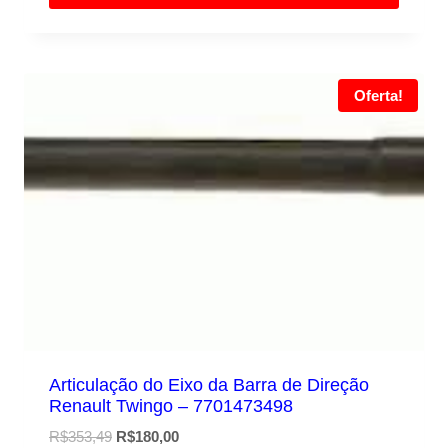
R$25,00.
R$20,00.
Oferta!
Articulação do Eixo da Barra de Direção
Renault Twingo – 7701473498
O
O
R$
353,49
R$
180,00