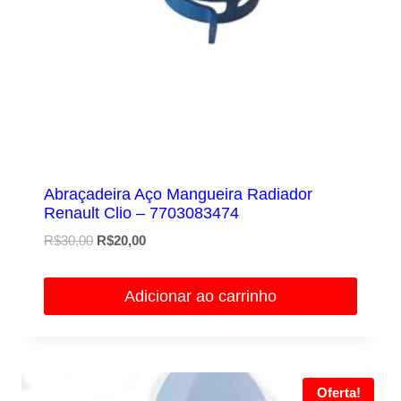
Abraçadeira Aço Mangueira Radiador
Renault Clio – 7703083474
O
O
R$
30,00
R$
20,00
preço
preço
original
atual
Adicionar ao carrinho
era:
é:
R$30,00.
R$20,00.
Oferta!