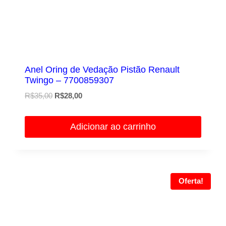
Anel Oring de Vedação Pistão Renault
Twingo – 7700859307
O
O
R$
35,00
R$
28,00
preço
preço
original
atual
Adicionar ao carrinho
era:
é:
R$35,00.
R$28,00.
Oferta!