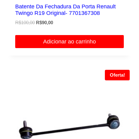
Batente Da Fechadura Da Porta Renault
Twingo R19 Original- 7701367308
O
O
R$
100,00
R$
90,00
preço
preço
original
atual
Adicionar ao carrinho
era:
é:
R$100,00.
R$90,00.
Oferta!