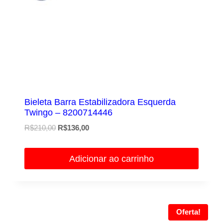
Bieleta Barra Estabilizadora Esquerda
Twingo – 8200714446
O
O
R$
210,00
R$
136,00
preço
preço
original
atual
Adicionar ao carrinho
era:
é:
R$210,00.
R$136,00.
Oferta!