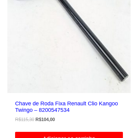
Chave de Roda Fixa Renault Clio Kangoo
Twingo – 8200547534
O
O
R$
115,30
R$
104,00
preço
preço
original
atual