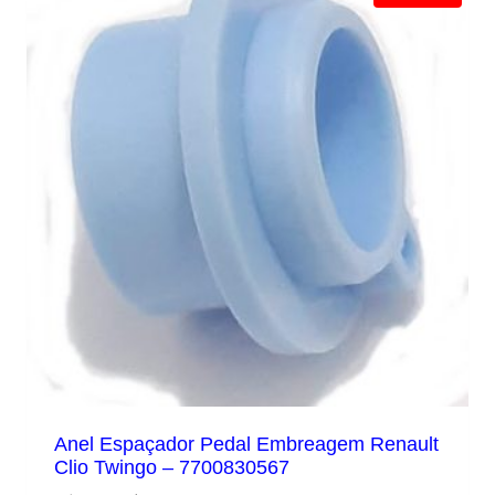
Anel Espaçador Pedal Embreagem Renault
Clio Twingo – 7700830567