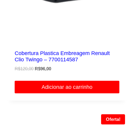
Cobertura Plastica Embreagem Renault
Clio Twingo – 7700114587
O
O
R$
120,00
R$
96,00
preço
preço
original
atual
Adicionar ao carrinho
era:
é:
R$120,00.
R$96,00.
Oferta!