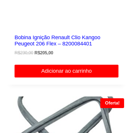
Bobina Ignição Renault Clio Kangoo
Peugeot 206 Flex – 8200084401
O
O
R$
230,00
R$
205,00
preço
preço
original
atual
Adicionar ao carrinho
era:
é:
R$230,00.
R$205,00.
Oferta!