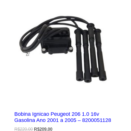
Bobina Ignicao Peugeot 206 1.0 16v
Gasolina Ano 2001 a 2005 – 8200051128
O
O
R$
220,00
R$
209,00