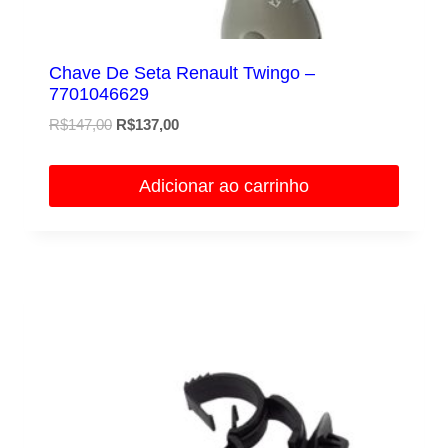
Chave De Seta Renault Twingo –
7701046629
O
O
R$
147,00
R$
137,00
preço
preço
original
atual
Adicionar ao carrinho
era:
é:
R$147,00.
R$137,00.