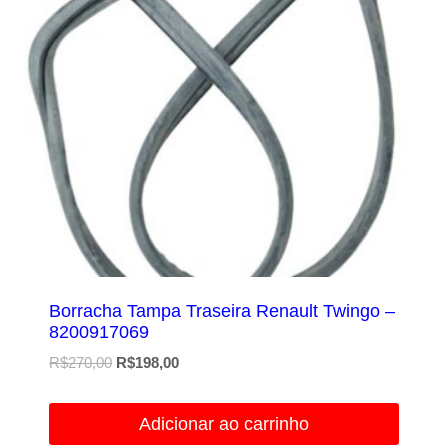
Borracha Tampa Traseira Renault Twingo –
8200917069
O
O
R$
270,00
R$
198,00
preço
preço
original
atual
Adicionar ao carrinho
era:
é: