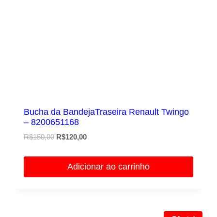
Bucha da BandejaTraseira Renault Twingo
– 8200651168
O
O
R$
150,00
R$
120,00
preço
preço
original
atual
Adicionar ao carrinho
era:
é:
R$150,00.
R$120,00.