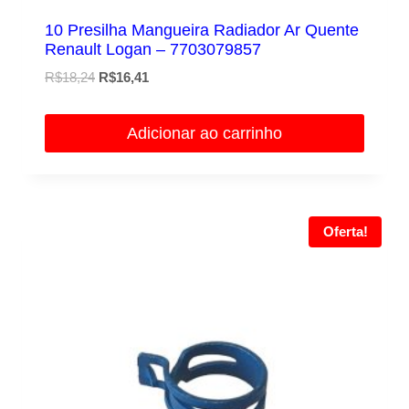
10 Presilha Mangueira Radiador Ar Quente
Renault Logan – 7703079857
O
O
R$
18,24
R$
16,41
preço
preço
original
atual
Adicionar ao carrinho
era:
é:
R$18,24.
R$16,41.
Oferta!