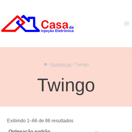
Pular
para
o
Conteúdo
/
Autopeças
/
Twingo
Twingo
Exibindo 1–66 de 86 resultados