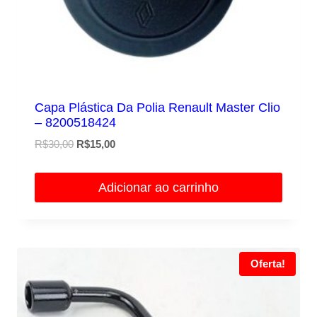
Capa Plástica Da Polia Renault Master Clio
– 8200518424
O
O
R$
30,00
R$
15,00
preço
preço
original
atual
Adicionar ao carrinho
era:
é:
R$30,00.
R$15,00.
Oferta!