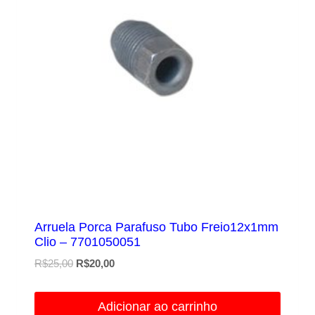
Arruela Porca Parafuso Tubo Freio12x1mm
Clio – 7701050051
O
O
R$
25,00
R$
20,00
preço
preço
original
atual
Adicionar ao carrinho
era:
é: