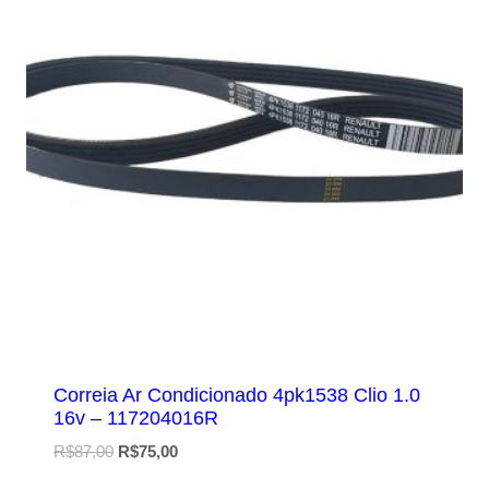
Correia Ar Condicionado 4pk1538 Clio 1.0
16v – 117204016R
O
O
R$
87,00
R$
75,00
preço
preço