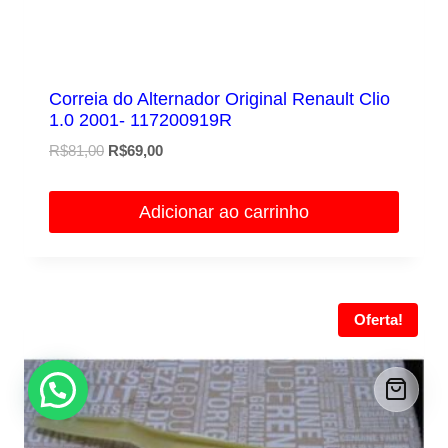
Correia do Alternador Original Renault Clio
1.0 2001- 117200919R
O
O
R$
81,00
R$
69,00
preço
preço
original
atual
Adicionar ao carrinho
era:
é:
R$81,00.
R$69,00.
Oferta!
Peça ajuda.