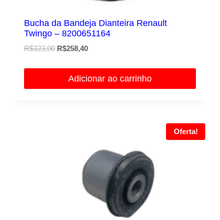
Bucha da Bandeja Dianteira Renault
Twingo – 8200651164
O
O
R$
323,00
R$
258,40
preço
preço
original
atual
Adicionar ao carrinho
era:
é:
R$323,00.
R$258,40.
Oferta!