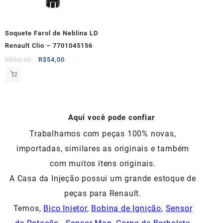
Soquete Farol de Neblina LD
Renault Clio – 7701045156
O
O
R$
60,00
R$
54,00
preço
preço
original
atual
era:
é:
R$60,00.
R$54,00.
Aqui você pode confiar
Trabalhamos com peças 100% novas,
importadas, similares as originais e também
com muitos itens originais.
A Casa da Injeção possui um grande estoque de
peças para Renault.
Temos,
Bico Injetor
,
Bobina de Ignição
,
Sensor