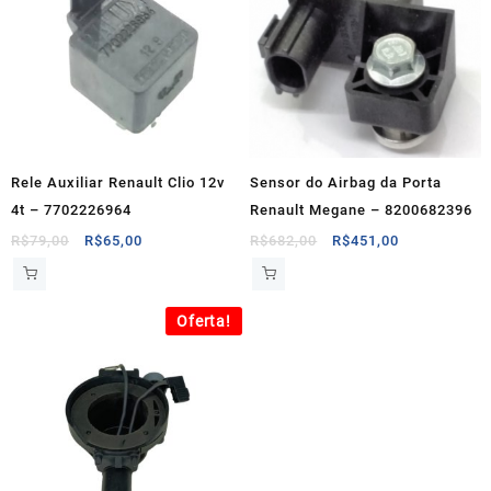
Rele Auxiliar Renault Clio 12v
Sensor do Airbag da Porta
4t – 7702226964
Renault Megane – 8200682396
O
O
O
O
R$
79,00
R$
65,00
R$
682,00
R$
451,00
preço
preço
preço
preço
original
atual
original
atual
era:
é:
era:
é:
Oferta!
R$79,00.
R$65,00.
R$682,00.
R$451,00.