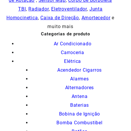
de Rotação
,
Sensor Map
,
Corpo de Borboleta
TBI
,
Radiador
,
Eletroventilador
,
Junta
Homocinetica
,
Caixa de Direção
,
Amortecedor
e
muito mais
Categorias de produto
Ar Condicionado
Carroceria
Elétrica
Acendedor Cigarros
Alarmes
Alternadores
Antena
Baterias
Bobina de Ignição
Bomba Combustibel