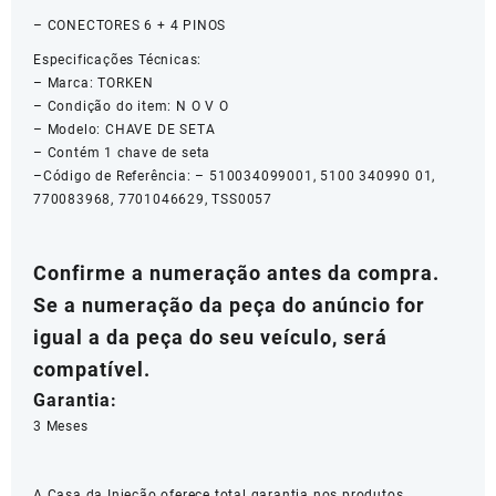
– CONECTORES 6 + 4 PINOS
Especificações Técnicas:
– Marca: TORKEN
– Condição do item: N O V O
– Modelo: CHAVE DE SETA
– Contém 1 chave de seta
–Código de Referência: – 510034099001, 5100 340990 01,
770083968, 7701046629, TSS0057
Confirme a numeração antes da compra.
Se a numeração da peça do anúncio for
igual a da peça do seu veículo, será
compatível.
Garantia:
3 Meses
A Casa da Injeção oferece total garantia nos produtos