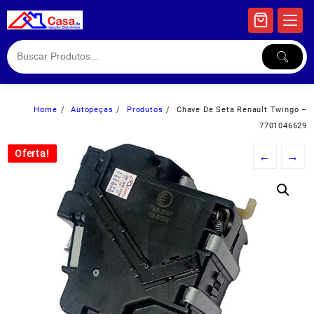
Skip
to
content
Home
Autopeças
Produtos
Chave De Seta Renault Twingo –
7701046629
Oferta!
Oferta!
←
→