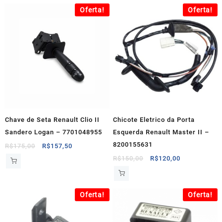
Oferta!
Oferta!
Chave de Seta Renault Clio II
Chicote Eletrico da Porta
Sandero Logan – 7701048955
Esquerda Renault Master II –
8200155631
O
O
R$
175,00
R$
157,50
preço
preço
O
O
R$
150,00
R$
120,00
original
atual
preço
preço
era:
é:
original
atual
R$175,00.
R$157,50.
era:
é:
Oferta!
Oferta!
R$150,00.
R$120,00.