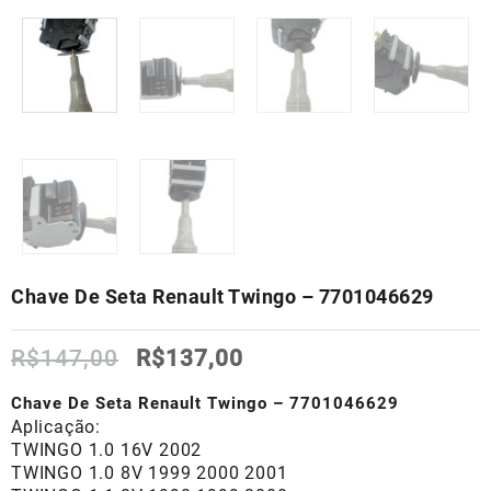
Chave De Seta Renault Twingo – 7701046629
O
O
R$
147,00
R$
137,00
preço
preço
original
atual
Chave De Seta Renault Twingo – 7701046629
era:
é:
Aplicação:
R$147,00.
R$137,00.
TWINGO 1.0 16V 2002
TWINGO 1.0 8V 1999 2000 2001