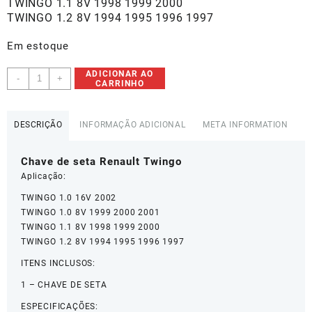
TWINGO 1.1 8V 1998 1999 2000
TWINGO 1.2 8V 1994 1995 1996 1997
Em estoque
Chave
ADICIONAR AO
-
+
CARRINHO
De
Seta
Renault
DESCRIÇÃO
INFORMAÇÃO ADICIONAL
META INFORMATION
Twingo
-
Chave de seta Renault Twingo
7701046629
quantidade
Aplicação:
TWINGO 1.0 16V 2002
TWINGO 1.0 8V 1999 2000 2001
TWINGO 1.1 8V 1998 1999 2000
TWINGO 1.2 8V 1994 1995 1996 1997
ITENS INCLUSOS:
1 – CHAVE DE SETA
ESPECIFICAÇÕES: