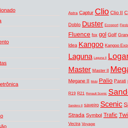
Clio
cionado
Captur
C
Clio II
Astra
a
Duster
Doblo
Ecosport
Fiest
Fluence
gol
Golf
fox
Gran
ento
Kangoo
Idea
Kangoo Exp
Loga
Laguna
Laguna II
tas
Meg
Master
Master II
Palio
Megane II
Parati
Mobi
letrônica
Sand
R19
R21
Renault Scenic
Scenic
S
saveiro
Sandero II
Tw
Trafic
Strada
Symbol
ão
Vectra
Voyage
são