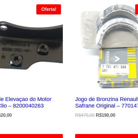
Oferta!
de Elevaçao do Motor
Jogo de Bronzina Renaul
Clio – 8200040263
Safrane Original – 7701
O
O
O
$
20,00
R$
475,00
R$
190,00
eço
preço
preço
preço
ginal
atual
original
atual
a:
é:
era:
é: