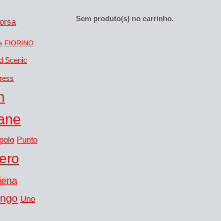
Sem produto(s) no carrinho.
orsa
FIORINO
a
d Scenic
ress
n
ane
polo
Punto
ero
iena
ingo
Uno