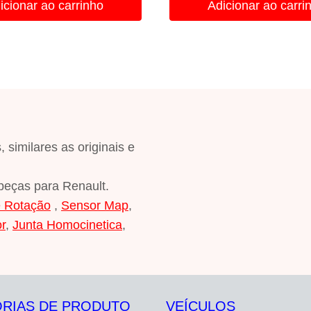
icionar ao carrinho
Adicionar ao carri
50,00.
R$20,00.
R$475,00.
R$190,00.
imilares as originais e
peças para Renault.
e Rotação
,
Sensor Map
,
or
,
Junta Homocinetica
,
RIAS DE PRODUTO
VEÍCULOS