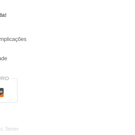
da!
mplicações
s
ade
URO
ic
,
Twingo