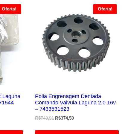
Oferta!
Oferta!
t Laguna
Polia Engrenagem Dentada
471544
Comando Valvula Laguna 2.0 16v
– 7433531523
O
O
R$
748,91
R$
374,50
preço
preço
original
atual