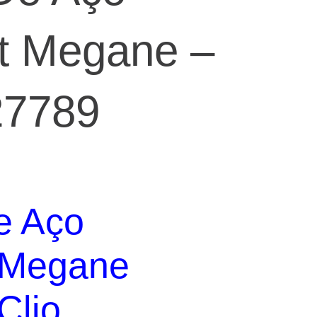
t Megane –
27789
reço
e Aço
tual
:
 Megane
$45,00.
Clio