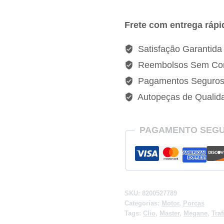
De
Aço
Frete com entrega rápi
Renault
Megane
Satisfação Garantida
-
Reembolsos Sem Co
8200527789
Pagamentos Seguro
quantidade
Autopeças de Qualid
PAGAMENTO SEG
SKU:
8200527789
Categorias:
Motor
,
Porcas
Tags:
Clio
,
Master
,
Megane
,
Traf