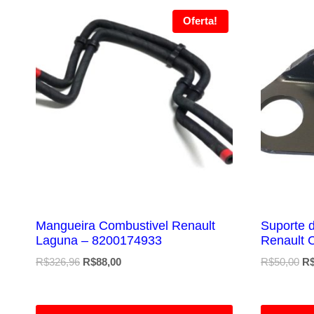
Oferta!
Mangueira Combustivel Renault
Suporte 
Laguna – 8200174933
Renault 
O
O
O
R$
326,96
R$
88,00
R$
50,00
R
preço
preço
pr
original
atual
ori
era:
é:
er