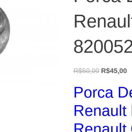
Renaul
82005
O
O
R$
50,00
R$
45,00
preço
p
Porca D
original
a
era:
é
Renault
R$50,00.
R
Renault 