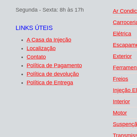
Segunda - Sexta: 8h às 17h
Ar Condi
Carroceri
LINKS ÚTEIS
Elétrica
A Casa da Injeção
Escapam
Localização
Exterior
Contato
Política de Pagamento
Ferramen
Política de devolução
Freios
Política de Entrega
Injeção E
Interior
Motor
Suspenç
Transmis