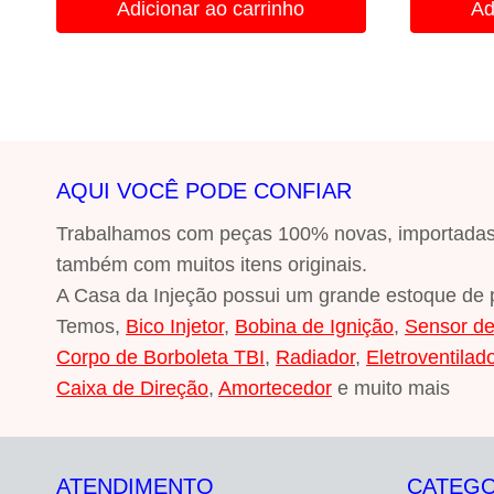
Adicionar ao carrinho
Ad
R$326,96.
R$88,00.
R$
AQUI VOCÊ PODE CONFIAR
Trabalhamos com peças 100% novas, importadas, s
também com muitos itens originais.
A Casa da Injeção possui um grande estoque de 
Temos,
Bico Injetor
,
Bobina de Ignição
,
Sensor d
Corpo de Borboleta TBI
,
Radiador
,
Eletroventilad
Caixa de Direção
,
Amortecedor
e muito mais
ATENDIMENTO
CATEGO