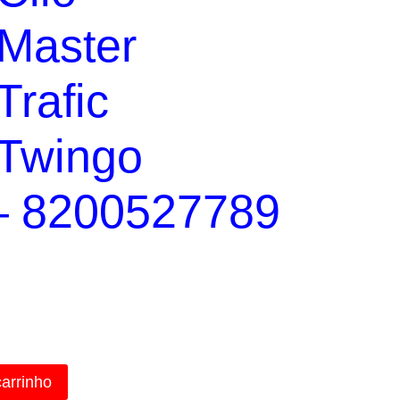
 Master
Trafic
 Twingo
– 8200527789
carrinho