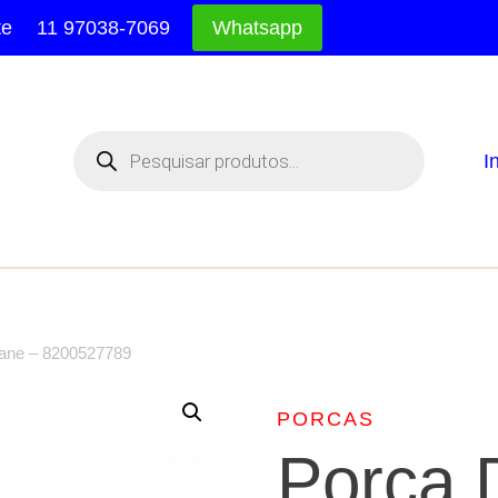
te
11 97038-7069
Whatsapp
Pesquisar
produtos
I
ane – 8200527789
PORCAS
Porca 