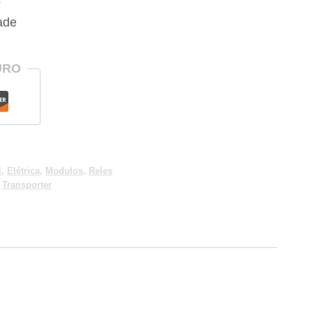
s
ade
URO
l
,
Elétrica
,
Modulos
,
Reles
,
Transporter