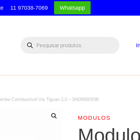
te
11 97038-7069
Whatsapp
Pesquisar
produtos
I
Bomba Combustível Vw Tiguan 2.0 – 5N0906093B
MODULOS
Modulo