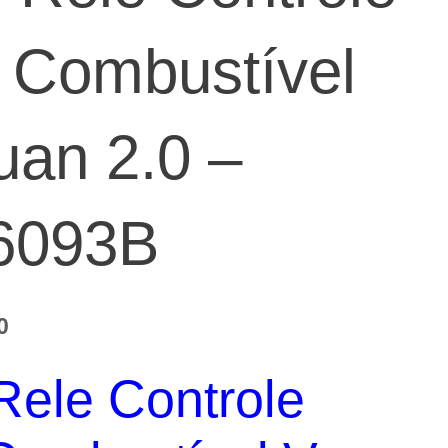
Combustível
uan 2.0 –
6093B
O
0
preço
Rele Controle
atual
é: