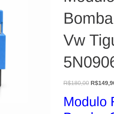
Bomba 
Vw Tig
5N090
O
R$
180,00
R$
149,9
preço
Modulo 
original
era: