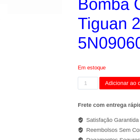
Bomba C
R$180,0
Tiguan 2
5N0906
Em estoque
Modulo
Adicionar ao 
Rele
Controle
Frete com entrega rápi
Bomba
Combustível
Satisfação Garantida
Vw
Reembolsos Sem Co
Tiguan