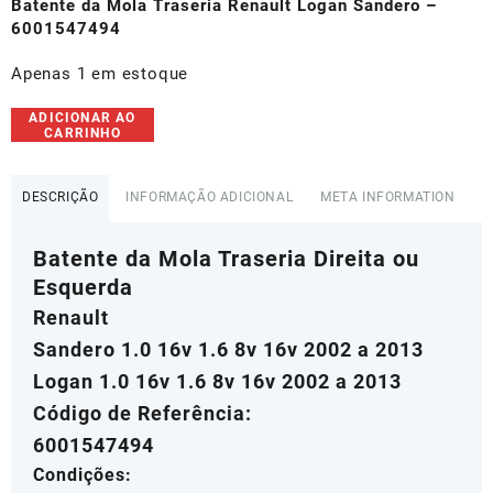
original
atual
Batente da Mola Traseria Renault Logan Sandero –
era:
é:
6001547494
R$129,10.
R$96,00.
Apenas 1 em estoque
Batente
ADICIONAR AO
CARRINHO
da
Mola
Traseria
DESCRIÇÃO
INFORMAÇÃO ADICIONAL
META INFORMATION
Renault
Logan
Batente da Mola Traseria Direita ou
Sandero
-
Esquerda
6001547494
Renault
quantidade
Sandero 1.0 16v 1.6 8v 16v 2002 a 2013
Logan 1.0 16v 1.6 8v 16v 2002 a 2013
Código de Referência:
6001547494
Condições: