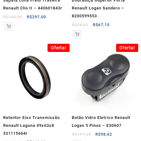
Sapata Lona Freio Traseira
Dobradiça Superior Porta
Renault Clio II – 440601843r
Renault Logan Sandero –
8200599553
O
O
R$
350,00
R$
297,00
preço
preço
O
O
R$
74,62
R$
67,15
original
atual
preço
preço
era:
é:
original
atual
R$350,00.
R$297,00.
era:
é:
Oferta!
Oferta!
R$74,62.
R$67,15.
Retentor Eixo Transmissão
Botão Vidro Eletrico Renault
Renault Laguna 49x63x8
Logan 5 Pinos – E30607
331115664r
O
O
R$
197,25
R$
98,62
preço
preço