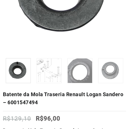
Batente da Mola Traseria Renault Logan Sandero
– 6001547494
O
O
R$
129,10
R$
96,00
preço
preço