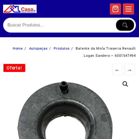
Skip
to
content
Home
Autopeças
Produtos
Batente da Mola Traseria Renault
Logan Sandero – 6001547494
Oferta!
Oferta!
←
→