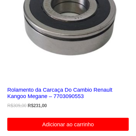
Rolamento da Carcaça Do Cambio Renault
Kangoo Megane – 7703090553
O
O
R$
309,00
R$
231,00
preço
preço
original
atual
Adicionar ao carrinho
era:
é:
R$309,00.
R$231,00.