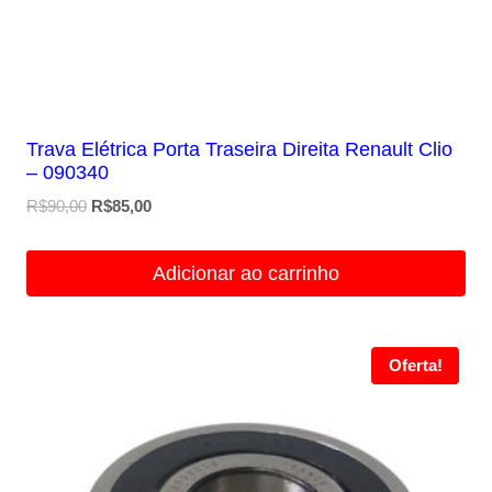
Trava Elétrica Porta Traseira Direita Renault Clio
– 090340
O
O
R$
90,00
R$
85,00
preço
preço
original
atual
Adicionar ao carrinho
era:
é:
R$90,00.
R$85,00.
Oferta!