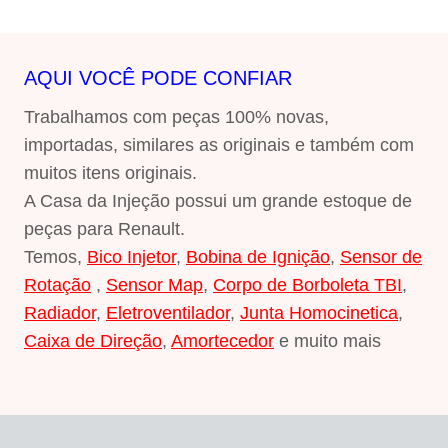
AQUI VOCÊ PODE CONFIAR
Trabalhamos com peças 100% novas,
importadas, similares as originais e também com
muitos itens originais.
A Casa da Injeção possui um grande estoque de
peças para Renault.
Temos,
Bico Injetor
,
Bobina de Ignição
,
Sensor de
Rotação
,
Sensor Map
,
Corpo de Borboleta TBI
,
Radiador
,
Eletroventilador
,
Junta Homocinetica
,
Caixa de Direção
,
Amortecedor
e muito mais