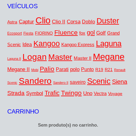
VEÍCULOS
Clio
Duster
Captur
Corsa
Clio II
Doblo
Astra
Fluence
gol
Golf
FIORINO
fox
Grand
Ecosport
Fiesta
Laguna
Kangoo
Idea
Scenic
Kangoo Express
Megane
Logan
Master
Master II
Laguna II
Palio
Megane II
polo
Punto
Parati
R19
R21
Mobi
Renault
Sandero
Scenic
Siena
saveiro
Scenic
Sandero II
Twingo
Trafic
Strada
Symbol
Uno
Vectra
Voyage
CARRINHO
Sem produto(s) no carrinho.