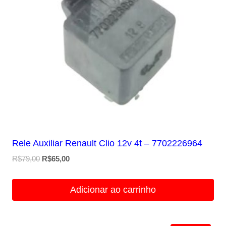
Rele Auxiliar Renault Clio 12v 4t – 7702226964
O
O
R$
79,00
R$
65,00
preço
preço
original
atual
Adicionar ao carrinho
era:
é:
R$79,00.
R$65,00.