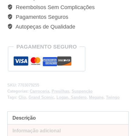
Clio
Reembolsos Sem Complicações
Logan
Pagamentos Seguros
-
Autopeças de Qualidade
7703079255
quantidade
PAGAMENTO SEGURO
SKU:
7703079255
Categorias:
Carroceria
,
Presilhas
,
Suspenção
Tags:
Clio
,
Grand Scenic
,
Logan. Sandero
,
Megane
,
Twingo
Descrição
Informação adicional