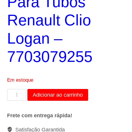
Para Tubos
Renault Clio
Logan –
7703079255
Em estoque
Presilha
Adicionar ao carrinho
Plástica
Para
Frete com entrega rápida!
Tubos
Renault
Satisfação Garantida