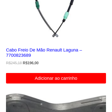
Cabo Freio De Mão Renault Laguna –
7700823689
O
O
R$
245,18
R$
196,00
preço
preço
original
atual
Adicionar ao carrinho
era:
é:
R$245,18.
R$196,00.