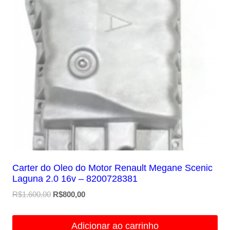
Carter do Oleo do Motor Renault Megane Scenic
Laguna 2.0 16v – 8200728381
O
O
R$
1.600,00
R$
800,00
preço
preço
original
atual
Adicionar ao carrinho