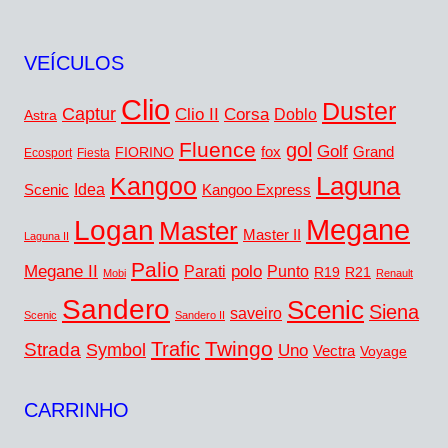
VEÍCULOS
Clio
Duster
Captur
Corsa
Clio II
Doblo
Astra
Fluence
gol
Golf
fox
Grand
FIORINO
Ecosport
Fiesta
Kangoo
Laguna
Idea
Scenic
Kangoo Express
Megane
Logan
Master
Master II
Laguna II
Palio
Megane II
polo
Punto
Parati
R19
R21
Mobi
Renault
Sandero
Scenic
Siena
saveiro
Scenic
Sandero II
Twingo
Trafic
Strada
Symbol
Uno
Vectra
Voyage
CARRINHO