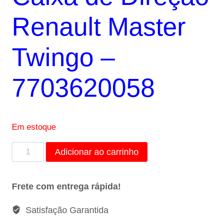
R$30,00.
R$18,00.
Renault Master
Twingo –
7703620058
Em estoque
Parafuso
Adicionar ao carrinho
de
Aço
Frete com entrega rápida!
Caixa
Direção
Satisfação Garantida
Renault