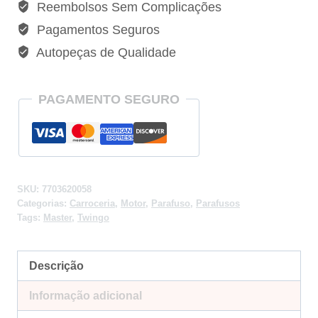
Reembolsos Sem Complicações
Master
Pagamentos Seguros
II
Autopeças de Qualidade
-
7703620058
quantidade
PAGAMENTO SEGURO
SKU:
7703620058
Categorias:
Carroceria
,
Motor
,
Parafuso
,
Parafusos
Tags:
Master
,
Twingo
Descrição
Informação adicional