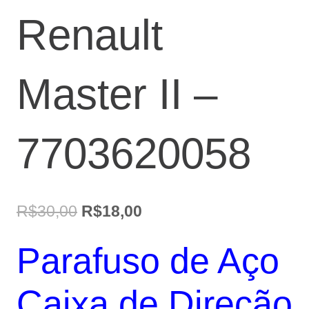
Renault
Master II –
7703620058
O
O
R$
30,00
R$
18,00
preço
preço
Parafuso de Aço
original
atual
era:
é:
Caixa de Direção