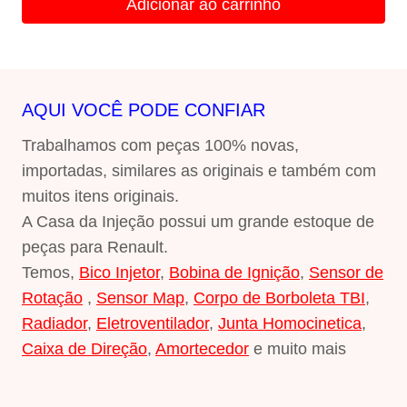
Adicionar ao carrinho
AQUI VOCÊ PODE CONFIAR
Trabalhamos com peças 100% novas,
importadas, similares as originais e também com
muitos itens originais.
A Casa da Injeção possui um grande estoque de
peças para Renault.
Temos,
Bico Injetor
,
Bobina de Ignição
,
Sensor de
Rotação
,
Sensor Map
,
Corpo de Borboleta TBI
,
Radiador
,
Eletroventilador
,
Junta Homocinetica
,
Caixa de Direção
,
Amortecedor
e muito mais