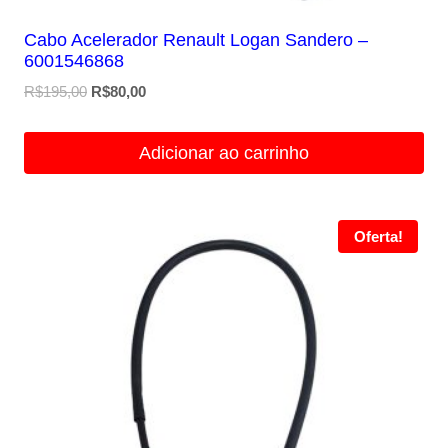
Cabo Acelerador Renault Logan Sandero –
6001546868
O
O
R$
195,00
R$
80,00
preço
preço
original
atual
Adicionar ao carrinho
era:
é:
R$195,00.
R$80,00.
Oferta!