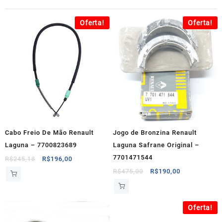
Oferta!
Oferta!
Cabo Freio De Mão Renault
Jogo de Bronzina Renault
Laguna – 7700823689
Laguna Safrane Original –
7701471544
O
O
R$
245,18
R$
196,00
preço
preço
O
O
R$
475,00
R$
190,00
original
atual
preço
preço
era:
é:
original
atual
R$245,18.
R$196,00.
era:
é:
Oferta!
R$475,00.
R$190,00.