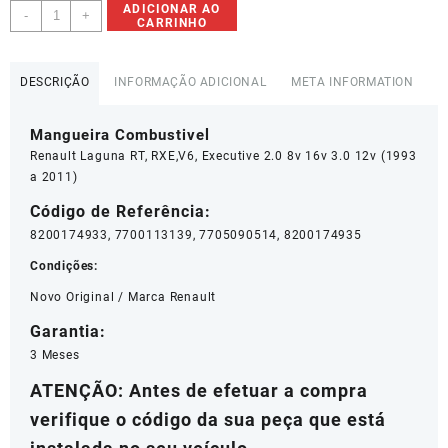
Mangueira
ADICIONAR AO
-
+
CARRINHO
Combustivel
Renault
Laguna
DESCRIÇÃO
INFORMAÇÃO ADICIONAL
META INFORMATION
-
8200174933
Mangueira Combustivel
quantidade
Renault Laguna RT, RXE,V6, Executive 2.0 8v 16v 3.0 12v (1993
a 2011)
Código de Referência:
8200174933, 7700113139, 7705090514, 8200174935
Condições:
Novo Original / Marca Renault
Garantia:
3 Meses
ATENÇÃO: Antes de efetuar a compra
verifique o código da sua peça que está