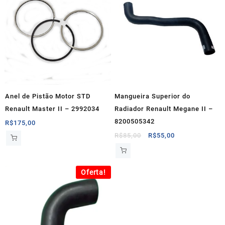
Anel de Pistão Motor STD
Mangueira Superior do
Renault Master II – 2992034
Radiador Renault Megane II –
8200505342
R$
175,00
O
O
R$
85,00
R$
55,00
preço
preço
original
atual
era:
é:
Oferta!
R$85,00.
R$55,00.