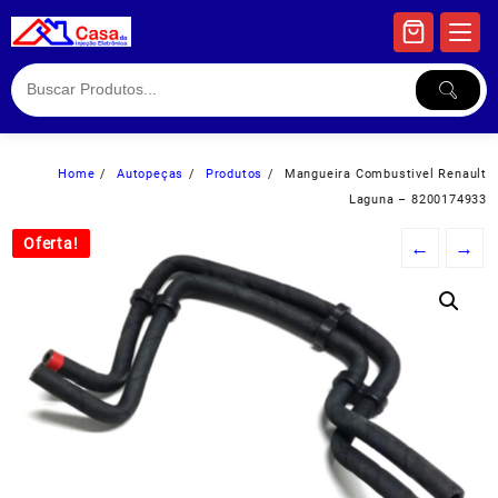
Skip
to
content
Home
Autopeças
Produtos
Mangueira Combustivel Renault
Laguna – 8200174933
Oferta!
Oferta!
←
→