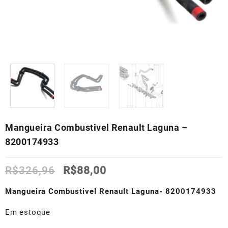
Mangueira Combustivel Renault Laguna –
8200174933
O
O
R$
326,96
R$
88,00
preço
preço
original
atual
Mangueira Combustivel Renault Laguna- 8200174933
era:
é:
R$326,96.
R$88,00.
Em estoque