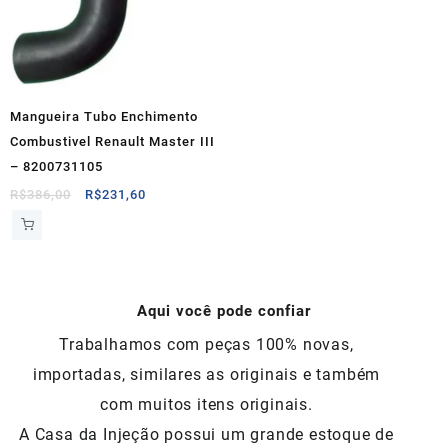
Mangueira Tubo Enchimento
Combustivel Renault Master III
– 8200731105
O
O
R$
386,00
R$
231,60
preço
preço
original
atual
era:
é:
R$386,00.
R$231,60.
Aqui você pode confiar
Trabalhamos com peças 100% novas,
importadas, similares as originais e também
com muitos itens originais.
A Casa da Injeção possui um grande estoque de