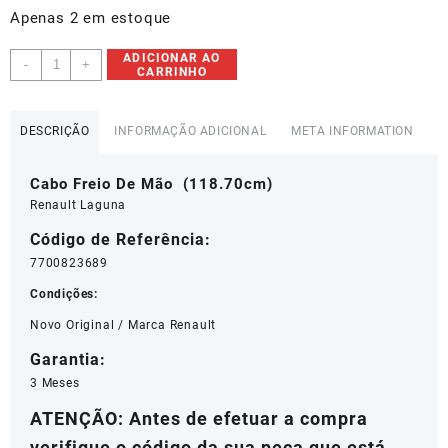
R$245,18.
R$196,00.
Apenas 2 em estoque
Cabo
ADICIONAR AO
-
+
CARRINHO
Freio
De
Mão
DESCRIÇÃO
INFORMAÇÃO ADICIONAL
META INFORMATION
Renault
Laguna
Cabo Freio De Mão (118.70cm)
-
7700823689
Renault Laguna
quantidade
Código de Referência:
7700823689
Condições:
Novo Original / Marca Renault
Garantia:
3 Meses
ATENÇÃO: Antes de efetuar a compra
verifique o código da sua peça que está