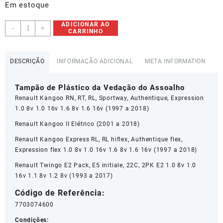
Em estoque
Tampão
ADICIONAR AO
-
+
CARRINHO
Plastico
Vedação
Assoalho
DESCRIÇÃO
INFORMAÇÃO ADICIONAL
META INFORMATION
Renault
Captur
Tampão de Plástico da Vedação do Assoalho
-
7703074600
Renault Kangoo RN, RT, RL, Sportway, Authentique, Expression
quantidade
1.0 8v 1.0 16v 1.6 8v 1.6 16v (1997 a 2018)
Renault Kangoo II Elétrico (2001 a 2018)
Renault Kangoo Express RL, RL hiflex, Authentique flex,
Expression flex 1.0 8v 1.0 16v 1.6 8v 1.6 16v (1997 a 2018)
Renault Twingo E2 Pack, E5 initiale, 22C, 2PK E2 1.0 8v 1.0
16v 1.1 8v 1.2 8v (1993 a 2017)
Código de Referência:
7703074600
Condições: