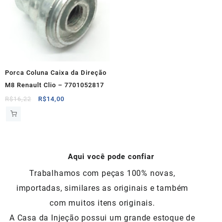
Porca Coluna Caixa da Direção
M8 Renault Clio – 7701052817
O
O
R$
16,22
R$
14,00
preço
preço
original
atual
era:
é:
R$16,22.
R$14,00.
Aqui você pode confiar
Trabalhamos com peças 100% novas,
importadas, similares as originais e também
com muitos itens originais.
A Casa da Injeção possui um grande estoque de