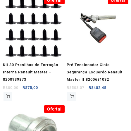
Oferta!
Oferta!
R$300,00.
R$250,00.
R$650,00.
R$300,00.
Kit 30 Presilhas de Forração
Pré Tensionador Cinto
Interna Renault Master –
Segurança Esquerdo Renault
8200939873
Master II 8200681032
O
O
O
O
R$
80,00
R$
75,00
R$
503,07
R$
402,45
preço
preço
preço
preço
original
atual
original
atual
era:
é:
era:
é:
Oferta!
R$80,00.
R$75,00.
R$503,07.
R$402,45.