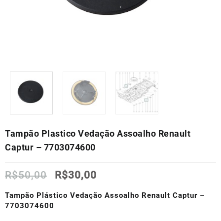
Tampão Plastico Vedação Assoalho Renault
Captur – 7703074600
O
O
R$
50,00
R$
30,00
preço
preço
original
atual
Tampão Plástico Vedação Assoalho Renault Captur –
era:
é:
7703074600
R$50,00.
R$30,00.