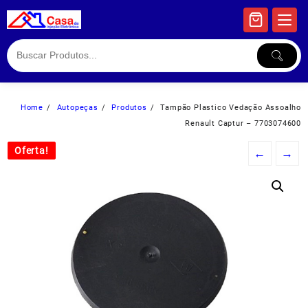
Skip
to
content
Home
Autopeças
Produtos
Tampão Plastico Vedação Assoalho
Renault Captur – 7703074600
Oferta!
Oferta!
←
→