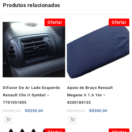
Produtos relacionados
Oferta!
Oferta!
Difusor De Ar Lado Esquerdo
Apoio de Braço Renault
Renault Clio II Symbol –
Megane II 1.6 16v –
7701051855
8200184133
O
O
O
O
R$
300,00
R$
250,00
R$
650,00
R$
300,00
preço
preço
preço
preço
original
atual
original
atual
era:
é:
era:
é: