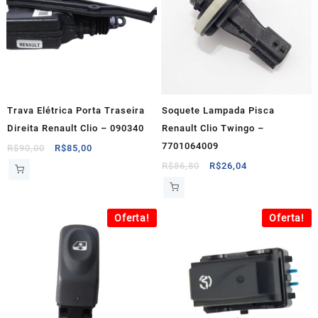
Trava Elétrica Porta Traseira
Soquete Lampada Pisca
Direita Renault Clio – 090340
Renault Clio Twingo –
7701064009
O
O
R$
90,00
R$
85,00
preço
preço
O
O
R$
86,80
R$
26,04
original
atual
preço
preço
era:
é:
original
atual
R$90,00.
R$85,00.
era:
é:
Oferta!
Oferta!
R$86,80.
R$26,04.