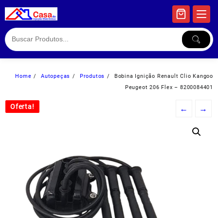
Skip
to
content
Home
Autopeças
Produtos
Bobina Ignição Renault Clio Kangoo
Peugeot 206 Flex – 8200084401
Oferta!
Oferta!
←
→