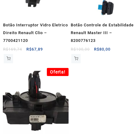
Botão Interruptor Vidro Eletrico
Botão Controle de Estabilidade
Direito Renault Clio –
Renault Master III –
7700421120
8200776123
O
O
O
O
R$
169,74
R$
67,89
R$
100,00
R$
80,00
preço
preço
preço
preço
original
atual
original
atual
era:
é:
era:
é:
Oferta!
R$169,74.
R$67,89.
R$100,00.
R$80,00.