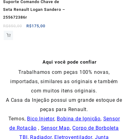
Suporte Comando Chave de
Seta Renault Logan Sandero –
255672386r
O
O
R$
850,00
R$
175,00
preço
preço
original
atual
era:
é:
R$850,00.
R$175,00.
Aqui você pode confiar
Trabalhamos com peças 100% novas,
importadas, similares as originais e também
com muitos itens originais.
A Casa da Injeção possui um grande estoque de
peças para Renault.
Temos,
Bico Injetor
,
Bobina de Ignição
,
Sensor
de Rotação
,
Sensor Map
,
Corpo de Borboleta
TBI
,
Radiador
,
Eletroventilador
,
Junta