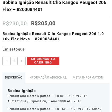
Bobina Ignição Renault Clio Kangoo Peugeot 206
Flex – 8200084401
O
O
R$
230,00
R$
205,00
preço
preço
original
atual
Bobina Ignição Renault Clio Kangoo Peugeot 206 1.0
era:
é:
16v Flex Nova – 8200084401
R$230,00.
R$205,00.
Em estoque
Bobina
ADICIONAR AO
-
+
CARRINHO
Ignição
Renault
Clio
DESCRIÇÃO
INFORMAÇÃO ADICIONAL
META INFORMATION
Kangoo
Peugeot
Bobina Ignição
206
Flex
Renault Clio Hacth 5 portas – 1.0 8v – RL / RN /RT/
-
Authentique / Expression, – Ano 1998 ATE 2018
8200084401
Renault Clio Hacth 5 portas – 1.0 16v – RL / RN / RT / Alize /