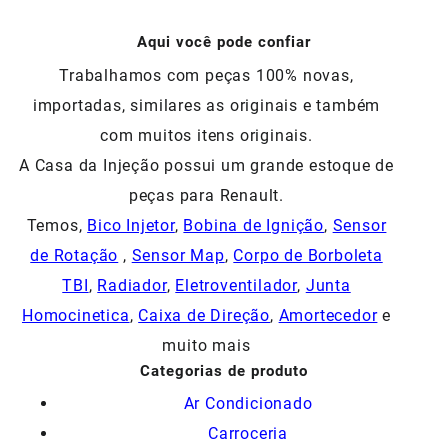
R$80,00.
R$65,00.
Aqui você pode confiar
Trabalhamos com peças 100% novas,
importadas, similares as originais e também
com muitos itens originais.
A Casa da Injeção possui um grande estoque de
peças para Renault.
Temos,
Bico Injetor
,
Bobina de Ignição
,
Sensor
de Rotação
,
Sensor Map
,
Corpo de Borboleta
TBI
,
Radiador
,
Eletroventilador
,
Junta
Homocinetica
,
Caixa de Direção
,
Amortecedor
e
muito mais
Categorias de produto
Ar Condicionado
Carroceria