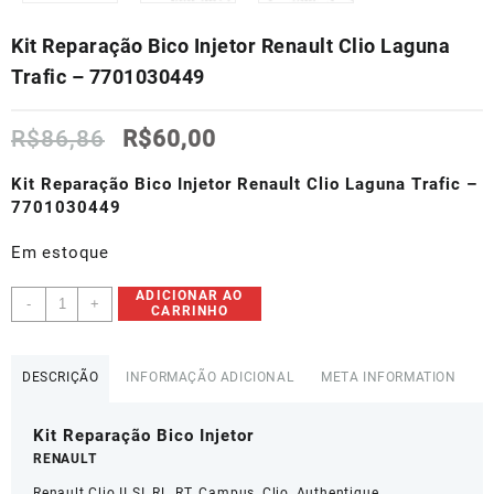
Kit Reparação Bico Injetor Renault Clio Laguna
Trafic – 7701030449
O
O
R$
86,86
R$
60,00
preço
preço
original
atual
Kit Reparação Bico Injetor Renault Clio Laguna Trafic –
era:
é:
7701030449
R$86,86.
R$60,00.
Em estoque
Kit
ADICIONAR AO
-
+
CARRINHO
Reparação
Bico
Injetor
DESCRIÇÃO
INFORMAÇÃO ADICIONAL
META INFORMATION
Renault
Clio
Kit Reparação Bico Injetor
Laguna
Trafic
RENAULT
-
Renault Clio II SI, RL, RT, Campus, Clio, Authentique,