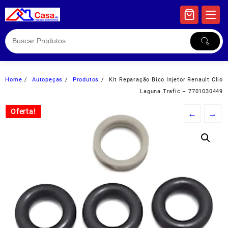
Skip
to
content
Home
Autopeças
Produtos
Kit Reparação Bico Injetor Renault Clio
Laguna Trafic – 7701030449
Oferta!
Oferta!
←
→