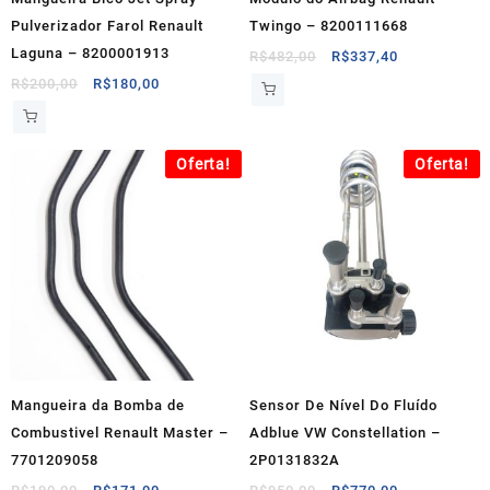
Pulverizador Farol Renault
Twingo – 8200111668
Laguna – 8200001913
O
O
R$
482,00
R$
337,40
preço
preço
O
O
R$
200,00
R$
180,00
original
atual
preço
preço
era:
é:
original
atual
R$482,00.
R$337,40.
era:
é:
Oferta!
Oferta!
R$200,00.
R$180,00.
Mangueira da Bomba de
Sensor De Nível Do Fluído
Combustivel Renault Master –
Adblue VW Constellation –
7701209058
2P0131832A
O
O
O
O