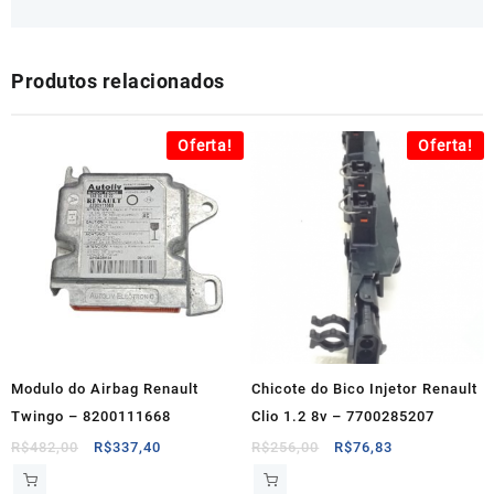
Produtos relacionados
Oferta!
Oferta!
Modulo do Airbag Renault
Chicote do Bico Injetor Renault
Twingo – 8200111668
Clio 1.2 8v – 7700285207
O
O
O
O
R$
482,00
R$
337,40
R$
256,00
R$
76,83
preço
preço
preço
preço
original
atual
original
atual