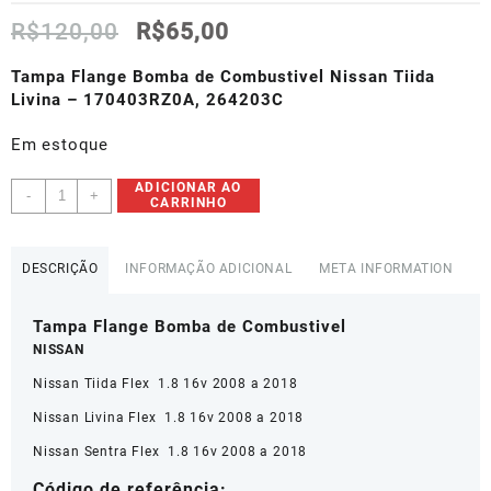
O
O
R$
120,00
R$
65,00
preço
preço
original
atual
Tampa Flange Bomba de Combustivel Nissan Tiida
era:
é:
Livina – 170403RZ0A, 264203C
R$120,00.
R$65,00.
Em estoque
Tampa
ADICIONAR AO
-
+
CARRINHO
Flange
Bomba
de
DESCRIÇÃO
INFORMAÇÃO ADICIONAL
META INFORMATION
Combustivel
Nissan
Tampa Flange Bomba de Combustivel
Tiida
-
NISSAN
170403RZ0A
Nissan Tiida Flex 1.8 16v 2008 a 2018
quantidade
Nissan Livina Flex 1.8 16v 2008 a 2018
Nissan Sentra Flex 1.8 16v 2008 a 2018
Código de referência: