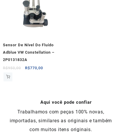
Sensor De Nível Do Fluído
Adblue VW Constellation –
2P0131832A
O
O
R$
950,00
R$
770,00
preço
preço
original
atual
era:
é:
R$950,00.
R$770,00.
Aqui você pode confiar
Trabalhamos com peças 100% novas,
importadas, similares as originais e também
com muitos itens originais.