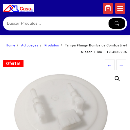
Skip
to
content
Home
Autopeças
Produtos
Tampa Flange Bomba de Combustivel
Nissan Tiida – 170403RZ0A
Oferta!
Oferta!
←
→