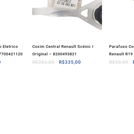
o Eletrico
Coxim Central Renault Scénic I
Parafuso Co
– 7700421120
Original – 8200493821
Renault R19
O
O
O
9
R$
353,00
R$
335,00
R$
50,00
preço
preço
preço
atual
original
atual
é:
era:
é:
74.
R$67,89.
R$353,00.
R$335,00.