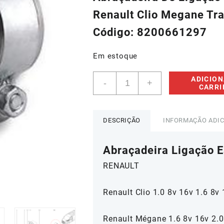
era:
é:
Renault Clio Megane Tr
R$250,93.
R$12
Código: 8200661297
Em estoque
Abraçadeira
ADICION
-
+
De
CARR
Ligação
Escapamento
Renault
DESCRIÇÃO
INFORMAÇÃO ADI
Megane
-
Abraçadeira Ligação 
8200661297
quantidade
RENAULT
Renault Clio 1.0 8v 16v 1.6 8v
Renault Mégane 1.6 8v 16v 2.0