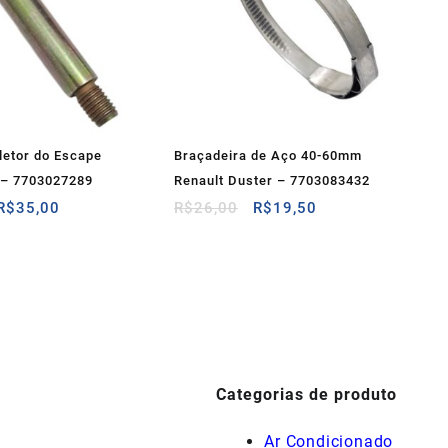
letor do Escape
Braçadeira de Aço 40-60mm
 – 7703027289
Renault Duster – 7703083432
O
O
O
O
R$
35,00
R$
26,00
R$
19,50
preço
preço
preço
preço
original
atual
original
atual
era:
é:
era:
é:
R$50,00.
R$35,00.
R$26,00.
R$19,50.
Categorias de produto
Ar Condicionado