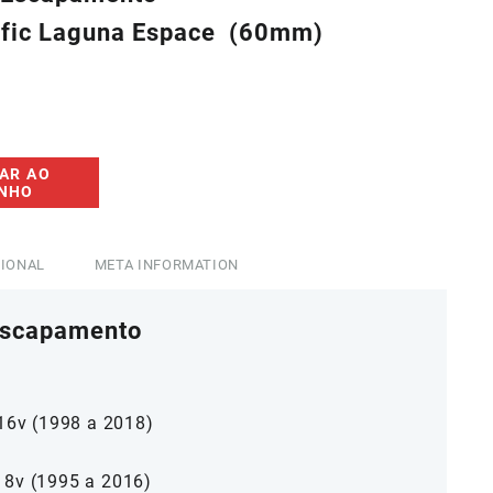
afic Laguna Espace (60mm)
5,46.
AR AO
INHO
CIONAL
META INFORMATION
Escapamento
 16v (1998 a 2018)
 8v (1995 a 2016)