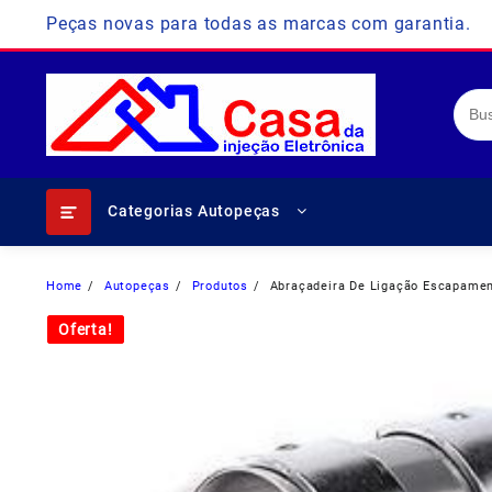
Skip
Peças novas para todas as marcas com garantia.
to
content
Categorias Autopeças
Home
Autopeças
Produtos
Abraçadeira De Ligação Escapame
Oferta!
Oferta!