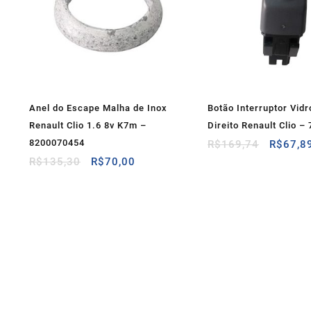
Anel do Escape Malha de Inox
Botão Interruptor Vidr
Renault Clio 1.6 8v K7m –
Direito Renault Clio 
8200070454
O
R$
169,74
R$
67,8
preço
O
O
R$
135,30
R$
70,00
original
preço
preço
era:
original
atual
R$169,
era:
é:
R$135,30.
R$70,00.