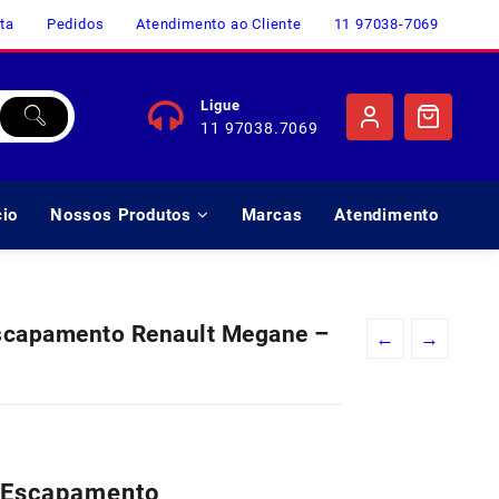
ta
Pedidos
Atendimento ao Cliente
11 97038-7069
Ligue
11 97038.7069
cio
Nossos Produtos
Marcas
Atendimento
Escapamento Renault Megane –
←
→
o
l
o Escapamento