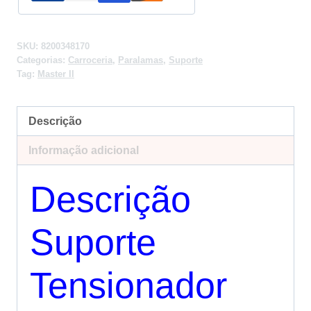
SKU:
8200348170
Categorias:
Carroceria
,
Paralamas
,
Suporte
Tag:
Master II
Descrição
Informação adicional
Descrição
Suporte
Tensionador