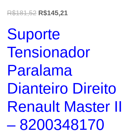
O
O
R$
181,52
R$
145,21
preço
preço
Suporte
original
atual
era:
é:
Tensionador
R$181,52.
R$145,21.
Paralama
Dianteiro Direito
Renault Master II
– 8200348170