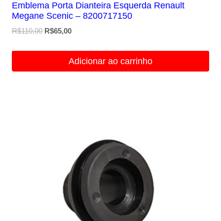
Emblema Porta Dianteira Esquerda Renault
Megane Scenic – 8200717150
O
O
R$
110,00
R$
65,00
preço
preço
original
atual
Adicionar ao carrinho
era:
é:
R$110,00.
R$65,00.