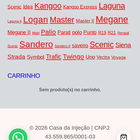
Laguna
Kangoo
Idea
Scenic
Kangoo Express
Megane
Logan
Master
Master II
Laguna II
Palio
Megane II
polo
Punto
Parati
R19
R21
Mobi
Renault
Sandero
Scenic
Siena
saveiro
Scenic
Sandero II
Twingo
Trafic
Strada
Symbol
Uno
Vectra
Voyage
CARRINHO
Sem produto(s) no carrinho.
© 2026 Casa da Injeção | CNPJ:
43.559.865/0001-03