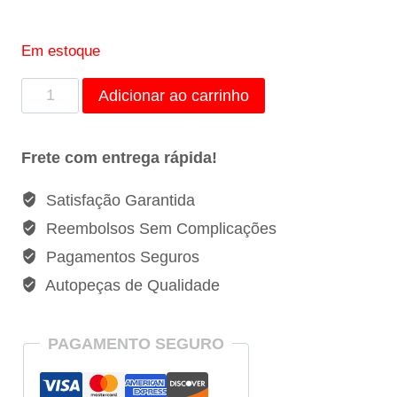
Em estoque
Suporte
Adicionar ao carrinho
Paralama
Dianteiro
Frete com entrega rápida!
Direito
Renault
Satisfação Garantida
Master
Reembolsos Sem Complicações
II
Pagamentos Seguros
-
Autopeças de Qualidade
8200348170
quantidade
PAGAMENTO SEGURO