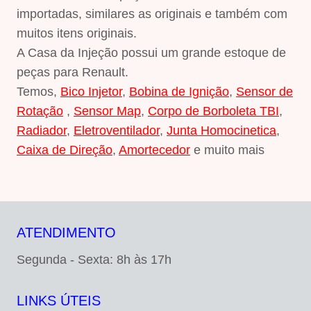
importadas, similares as originais e também com
muitos itens originais.
A Casa da Injeção possui um grande estoque de
peças para Renault.
Temos,
Bico Injetor
,
Bobina de Ignição
,
Sensor de
Rotação
,
Sensor Map
,
Corpo de Borboleta TBI
,
Radiador
,
Eletroventilador
,
Junta Homocinetica
,
Caixa de Direção
,
Amortecedor
e muito mais
ATENDIMENTO
Segunda - Sexta: 8h às 17h
LINKS ÚTEIS