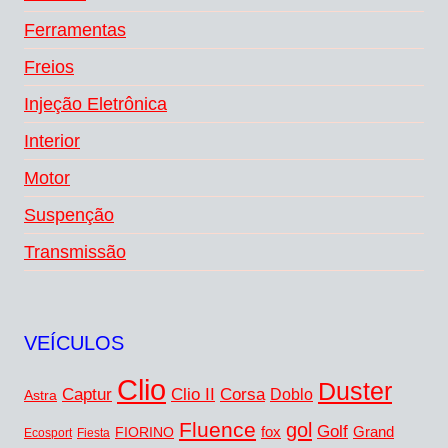
Ferramentas
Freios
Injeção Eletrônica
Interior
Motor
Suspenção
Transmissão
VEÍCULOS
Clio
Duster
Captur
Corsa
Clio II
Doblo
Astra
Fluence
gol
Golf
FIORINO
fox
Grand
Ecosport
Fiesta