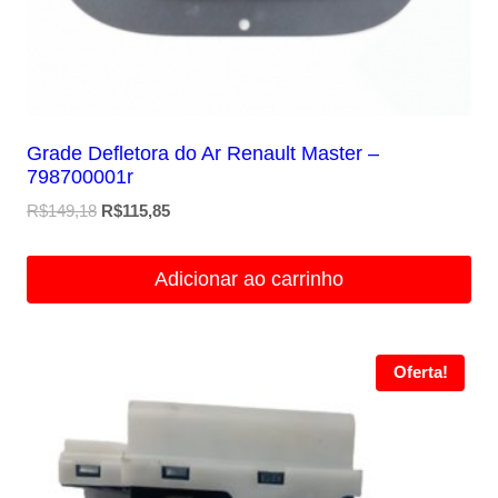
Grade Defletora do Ar Renault Master –
798700001r
O
O
R$
149,18
R$
115,85
preço
preço
original
atual
Adicionar ao carrinho
era:
é:
R$149,18.
R$115,85.
Oferta!