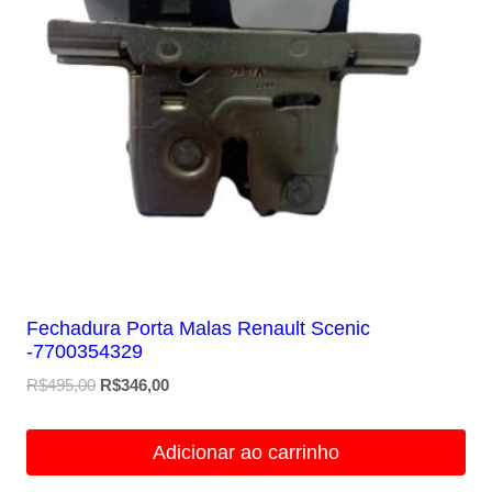
Fechadura Porta Malas Renault Scenic
-7700354329
O
O
R$
495,00
R$
346,00
preço
preço
original
atual
Adicionar ao carrinho
era:
é:
R$495,00.
R$346,00.