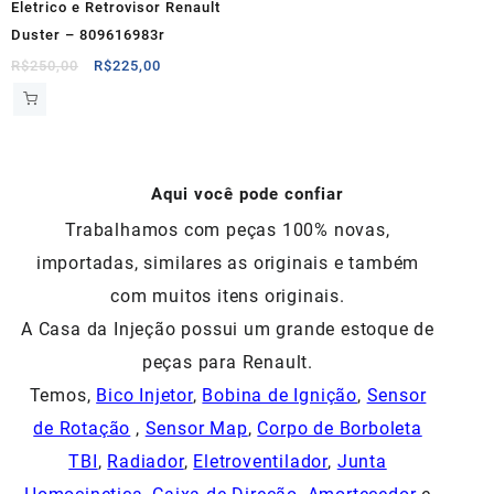
Eletrico e Retrovisor Renault
Duster – 809616983r
O
O
R$
250,00
R$
225,00
preço
preço
original
atual
era:
é:
R$250,00.
R$225,00.
Aqui você pode confiar
Trabalhamos com peças 100% novas,
importadas, similares as originais e também
com muitos itens originais.
A Casa da Injeção possui um grande estoque de
peças para Renault.
Temos,
Bico Injetor
,
Bobina de Ignição
,
Sensor
de Rotação
,
Sensor Map
,
Corpo de Borboleta
TBI
,
Radiador
,
Eletroventilador
,
Junta