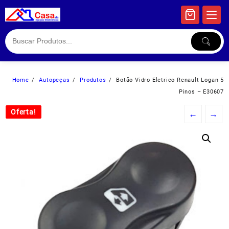
Skip
to
content
Home
Autopeças
Produtos
Botão Vidro Eletrico Renault Logan 5
Pinos – E30607
Oferta!
Oferta!
←
→