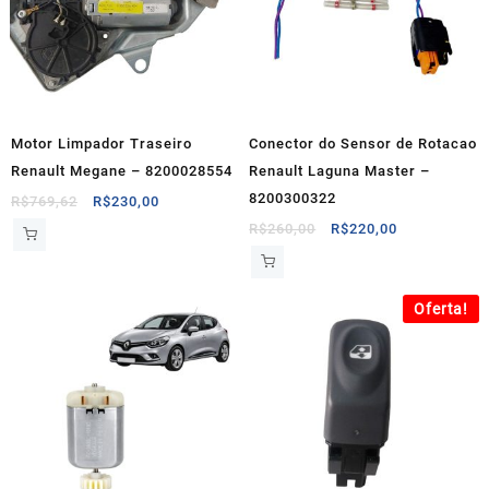
Motor Limpador Traseiro
Conector do Sensor de Rotacao
Renault Megane – 8200028554
Renault Laguna Master –
8200300322
O
O
R$
769,62
R$
230,00
preço
preço
O
O
R$
260,00
R$
220,00
original
atual
preço
preço
era:
é:
original
atual
R$769,62.
R$230,00.
era:
é:
Oferta!
R$260,00.
R$220,00.