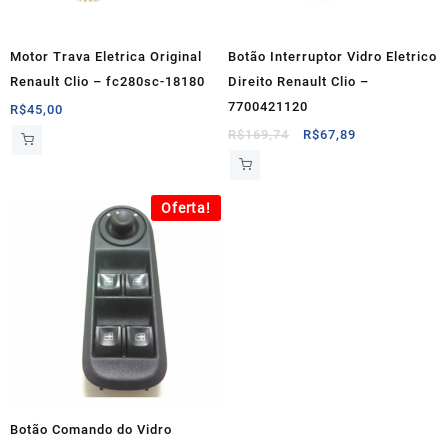
Motor Trava Eletrica Original
Botão Interruptor Vidro Eletrico
Renault Clio – fc280sc-18180
Direito Renault Clio –
7700421120
R$
45,00
O
O
R$
169,74
R$
67,89
preço
preço
original
atual
era:
é:
Oferta!
R$169,74.
R$67,89.
Botão Comando do Vidro