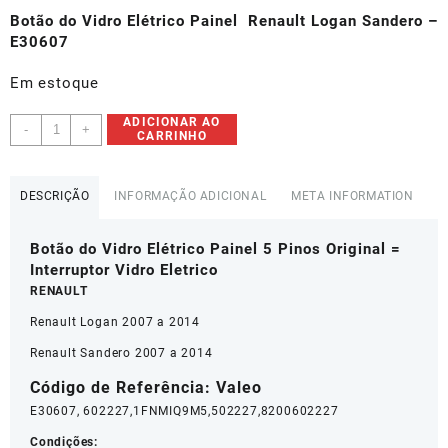
original
atual
Botão do Vidro Elétrico Painel Renault Logan Sandero –
era:
é:
E30607
R$197,25.
R$98,62.
Em estoque
Botão
ADICIONAR AO
-
+
CARRINHO
Vidro
Eletrico
Renault
DESCRIÇÃO
INFORMAÇÃO ADICIONAL
META INFORMATION
Logan
5
Botão do Vidro Elétrico Painel 5 Pinos Original =
Pinos
Interruptor Vidro Eletrico
-
E30607
RENAULT
quantidade
Renault Logan 2007 a 2014
Renault Sandero 2007 a 2014
Código de Referência: Valeo
E30607, 602227,1FNMIQ9M5,502227,8200602227
Condições: