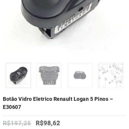
Botão Vidro Eletrico Renault Logan 5 Pinos –
E30607
O
O
R$
197,25
R$
98,62
preço
preço