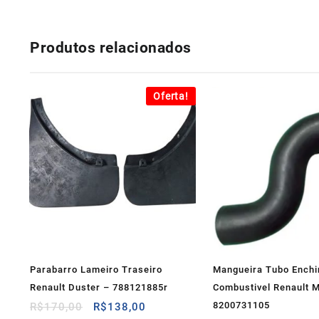
Produtos relacionados
Oferta!
Parabarro Lameiro Traseiro
Mangueira Tubo Ench
Renault Duster – 788121885r
Combustivel Renault M
O
O
8200731105
R$
170,00
R$
138,00