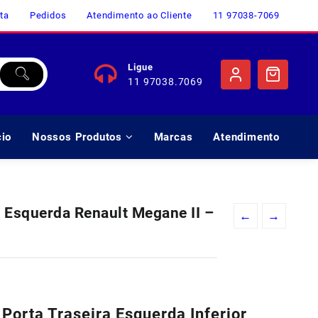
ta
Pedidos
Atendimento ao Cliente
11 97038-7069
Ligue
11 97038.7069
cio
Nossos Produtos
Marcas
Atendimento
 Esquerda Renault Megane II –
←
→
o
l
Porta Traseira Esquerda Inferior