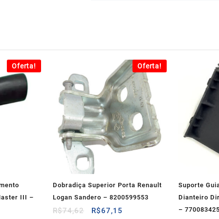
Oferta!
Oferta!
imento
Dobradiça Superior Porta Renault
Suporte Gui
aster III –
Logan Sandero – 8200599553
Dianteiro Di
O
O
– 77008342
R$
74,62
R$
67,15