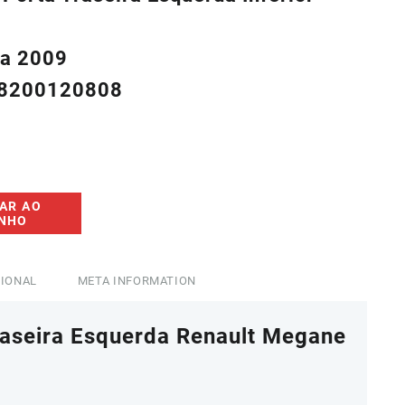
5,00.
 a 2009
/8200120808
AR AO
INHO
CIONAL
META INFORMATION
raseira Esquerda Renault Megane