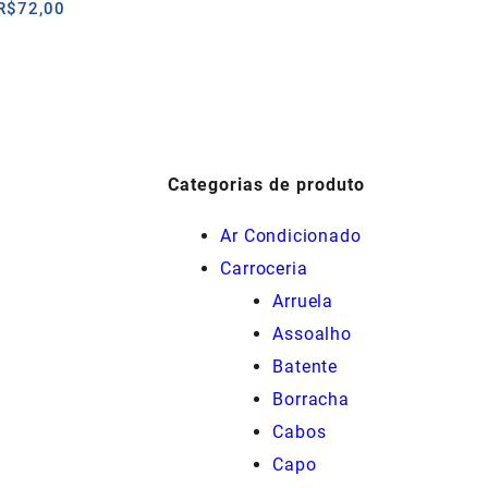
O
O
R$
72,00
preço
preço
original
atual
era:
é:
R$85,00.
R$72,00.
Categorias de produto
Ar Condicionado
Carroceria
Arruela
Assoalho
Batente
Borracha
Cabos
Capo