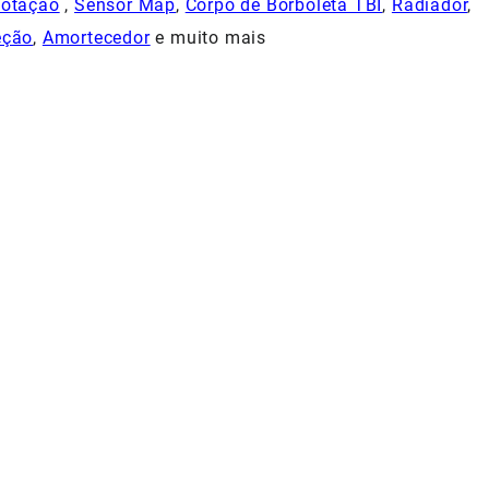
Rotação
,
Sensor Map
,
Corpo de Borboleta TBI
,
Radiador
,
eção
,
Amortecedor
e muito mais