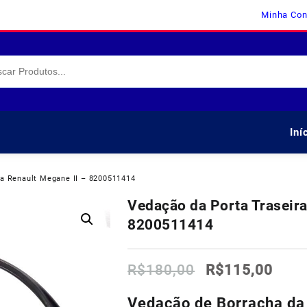
Minha Con
Iní
da Renault Megane II – 8200511414
Vedação da Porta Traseira
8200511414
O
O
R$
180,00
R$
115,00
preço
preç
original
atua
Vedação de Borracha da 