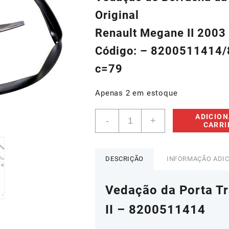
era:
é:
Original
R$180,00.
R$11
Renault Megane II 2003
Código: – 8200511414
c=79
Apenas 2 em estoque
Vedação
ADICION
-
+
da
CARR
Porta
Traseira
Esquerda
DESCRIÇÃO
INFORMAÇÃO ADI
Renault
Megane
Vedação da Porta T
II
–
II – 8200511414
8200511414
quantidade