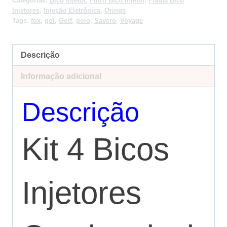
Categorias:
Bico Injetor
,
Filtro Bico Injetor
,
Flauta Bico
Injetores
,
Injeção Eletrônica
,
Orings
Tags:
fox
,
gol
,
Golf
,
polo
,
Savero
,
Voyage
Descrição
Informação adicional
Descrição
Kit 4 Bicos
Injetores