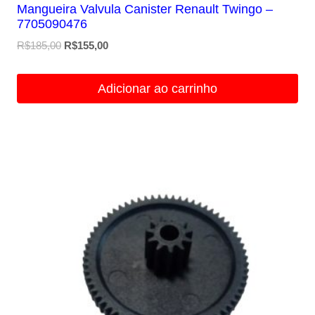
Mangueira Valvula Canister Renault Twingo –
7705090476
O
O
R$
185,00
R$
155,00
preço
preço
original
atual
Adicionar ao carrinho
era:
é:
R$185,00.
R$155,00.