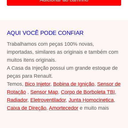
era:
é:
R$800,00.
R$720,00.
AQUI VOCÊ PODE CONFIAR
Trabalhamos com peças 100% novas,
importadas, similares as originais e também com
muitos itens originais.
A Casa da Injeção possui um grande estoque de
peças para Renault.
Temos,
Bico Injetor
,
Bobina de Ignição
,
Sensor de
Rotação
,
Sensor Map
,
Corpo de Borboleta TBI
,
Radiador
,
Eletroventilador
,
Junta Homocinetica
,
Caixa de Direção
,
Amortecedor
e muito mais