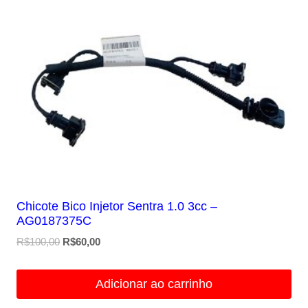
Chicote Bico Injetor Sentra 1.0 3cc –
AG0187375C
O
O
R$
100,00
R$
60,00
preço
preço
original
atual
Adicionar ao carrinho
era:
é:
R$100,00.
R$60,00.