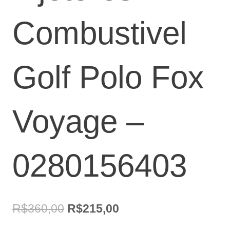
Combustivel
Golf Polo Fox
Voyage –
0280156403
O
O
R$
360,00
R$
215,00
preço
preço