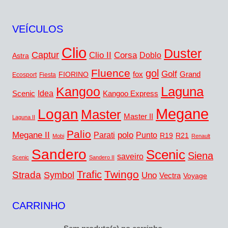
VEÍCULOS
Clio
Duster
Captur
Corsa
Clio II
Doblo
Astra
Fluence
gol
Golf
fox
Grand
FIORINO
Ecosport
Fiesta
Kangoo
Laguna
Idea
Scenic
Kangoo Express
Megane
Logan
Master
Master II
Laguna II
Palio
Megane II
polo
Punto
Parati
R19
R21
Mobi
Renault
Sandero
Scenic
Siena
saveiro
Scenic
Sandero II
Twingo
Trafic
Strada
Symbol
Uno
Vectra
Voyage
CARRINHO