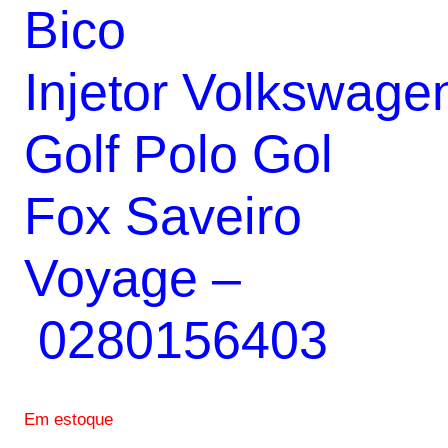
Bico
original
atual
era:
é:
Injetor Volkswage
R$360,00.
R$215,00.
Golf Polo Gol
Fox Saveiro
Voyage –
0280156403
Em estoque