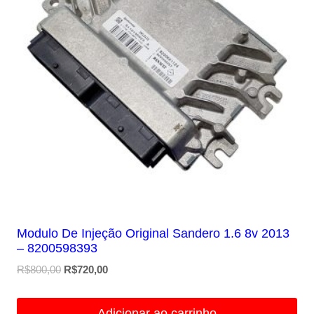
Modulo De Injeção Original Sandero 1.6 8v 2013
– 8200598393
O
O
R$
800,00
R$
720,00
preço
preço
original
atual
Adicionar ao carrinho