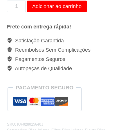
Kit
Adicionar ao carrinho
4
Bicos
Frete com entrega rápida!
Injetores
Combustivel
Satisfação Garantida
Golf
Reembolsos Sem Complicações
Polo
Pagamentos Seguros
Fox
Autopeças de Qualidade
Voyage
-
0280156403
PAGAMENTO SEGURO
quantidade
SKU:
K4-0280156403