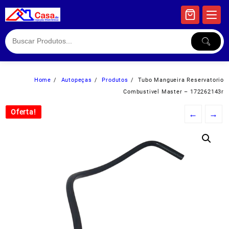
Skip
to
content
Home
Autopeças
Produtos
Tubo Mangueira Reservatorio
Combustivel Master – 172262143r
Oferta!
Oferta!
←
→