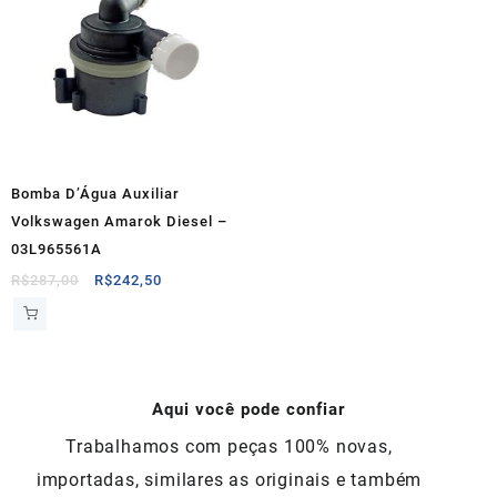
Bomba D’Água Auxiliar
Volkswagen Amarok Diesel –
03L965561A
O
O
R$
287,00
R$
242,50
preço
preço
original
atual
era:
é:
R$287,00.
R$242,50.
Aqui você pode confiar
Trabalhamos com peças 100% novas,
importadas, similares as originais e também