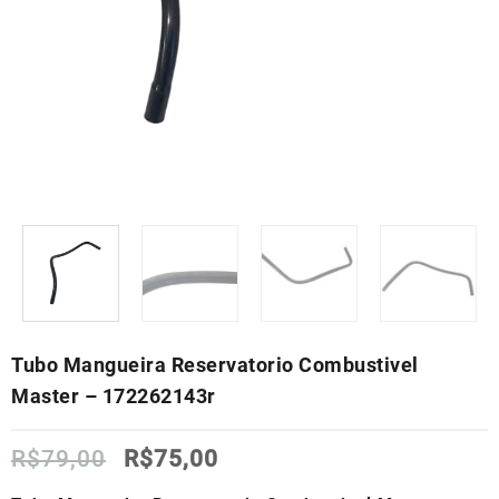
Tubo Mangueira Reservatorio Combustivel
Master – 172262143r
O
O
R$
79,00
R$
75,00
preço
preço