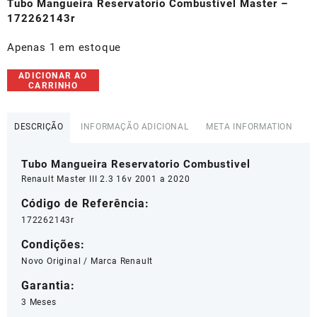
original
atual
Tubo Mangueira Reservatorio Combustivel Master –
era:
é:
172262143r
R$79,00.
R$75,00.
Apenas 1 em estoque
Tubo
ADICIONAR AO
CARRINHO
Mangueira
Reservatorio
Combustivel
DESCRIÇÃO
INFORMAÇÃO ADICIONAL
META INFORMATION
Master
-
Tubo Mangueira Reservatorio Combustivel
172262143r
quantidade
Renault Master III 2.3 16v 2001 a 2020
Código de Referência:
172262143r
Condições:
Novo Original / Marca Renault
Garantia:
3 Meses