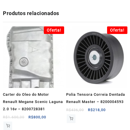
Produtos relacionados
Oferta!
Oferta!
Carter do Oleo do Motor
Polia Tensora Correia Dentada
Renault Megane Scenic Laguna
Renault Master – 8200004593
2.0 16v – 8200728381
O
O
R$
436,00
R$
218,00
preço
preço
O
O
R$
1.600,00
R$
800,00
original
atual
preço
preço
era:
é:
original
atual