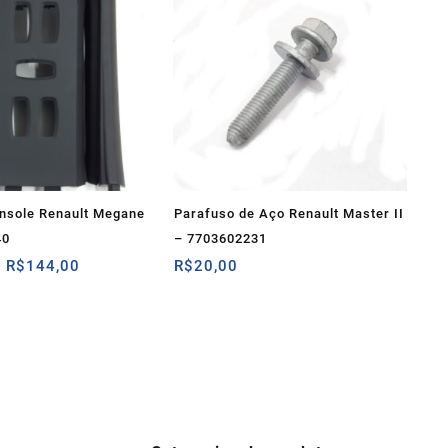
onsole Renault Megane
Parafuso de Aço Renault Master II
40
– 7703602231
O
O
R$
144,00
R$
20,00
preço
preço
original
atual
era:
é:
R$160,00.
R$144,00.