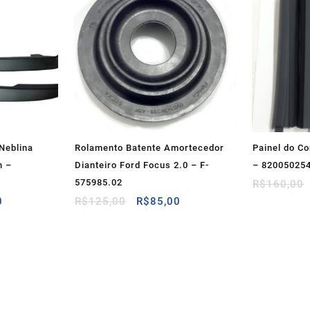
Neblina
Rolamento Batente Amortecedor
Painel do C
n –
Dianteiro Ford Focus 2.0 – F-
– 82005025
575985.02
R$
160,00
O
O
O
0
R$
125,00
R$
85,00
preço
preço
preço
atual
original
atual
é:
era:
é:
00.
R$85,00.
R$125,00.
R$85,00.