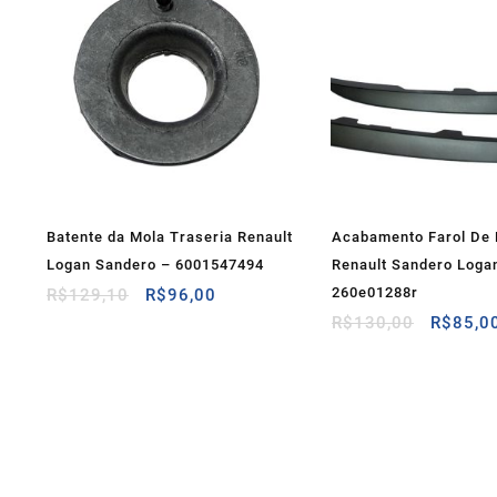
Batente da Mola Traseria Renault
Acabamento Farol De 
Logan Sandero – 6001547494
Renault Sandero Loga
O
O
260e01288r
R$
129,10
R$
96,00
preço
preço
O
R$
130,00
R$
85,0
original
atual
preço
era:
é:
original
R$129,10.
R$96,00.
era:
R$130,