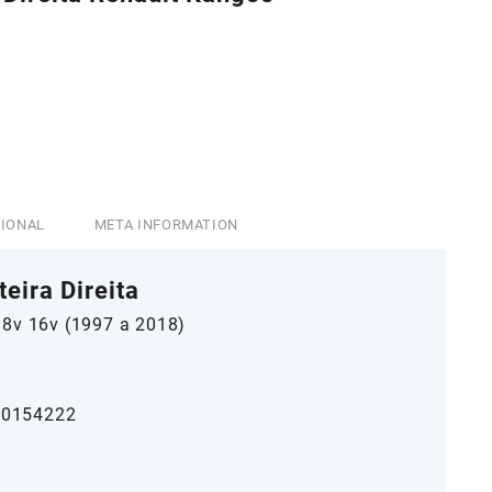
0.
CIONAL
META INFORMATION
eira Direita
 8v 16v (1997 a 2018)
00154222