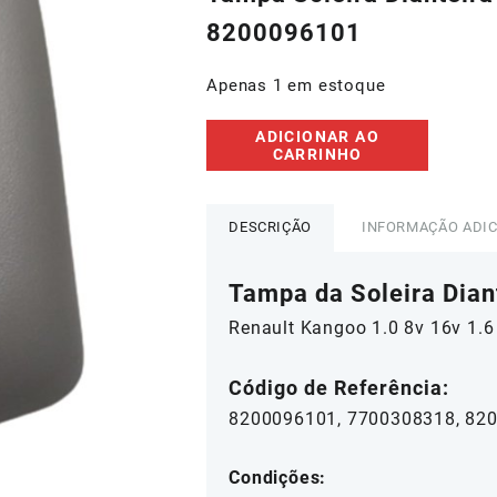
era:
é:
8200096101
R$75,00.
R$67,0
Apenas 1 em estoque
Tampa
ADICIONAR AO
da
CARRINHO
Soleira
Dianteira
Direita
DESCRIÇÃO
INFORMAÇÃO ADI
Renault
Kangoo
Tampa da Soleira Diant
-
8200096101
Renault Kangoo 1.0 8v 16v 1.6
quantidade
Código de Referência:
8200096101, 7700308318, 82
Condições: