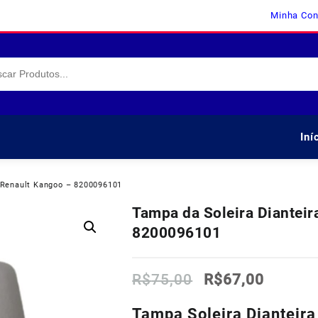
Minha Con
Iní
a Renault Kangoo – 8200096101
Tampa da Soleira Dianteir
8200096101
O
O
R$
75,00
R$
67,00
preço
preço
original
atual
Tampa Soleira Dianteira