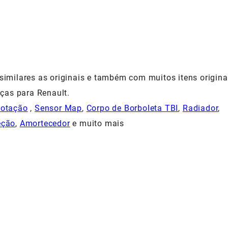
milares as originais e também com muitos itens origina
ças para Renault.
Rotação
,
Sensor Map
,
Corpo de Borboleta TBI
,
Radiador
,
eção
,
Amortecedor
e muito mais