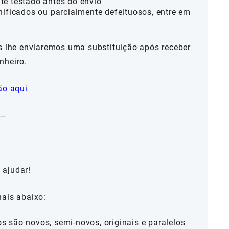
te testado antes do envio
nificados ou parcialmente defeituosos, entre em
ós lhe enviaremos uma substituição após receber
nheiro.
ão aqui
—–
 ajudar!
nais abaixo:
 são novos, semi-novos, originais e paralelos