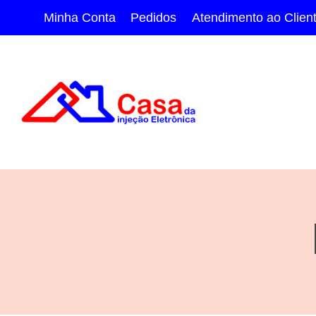
Pular
Minha Conta
Pedidos
Atendimento ao Clien
para
o
Conteúdo