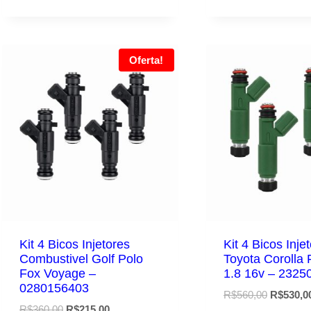
Oferta!
Kit 4 Bicos Injetores
Kit 4 Bicos Inje
Combustivel Golf Polo
Toyota Corolla 
Fox Voyage –
1.8 16v – 2325
0280156403
O
R$
560,00
R$
530,0
O
O
R$
360,00
R$
215,00
preço