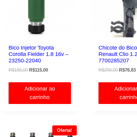
Bico Injetor Toyota
Chicote do Bico 
Corolla Fielder 1.8 16v –
Renault Clio 1.
23250-22040
7700285207
O
O
O
R$
155,00
R$
115,00
R$
256,00
R$
76,83
preço
preço
preço
original
atual
original
Adicionar ao
Adiciona
era:
é:
era:
carrinho
carrin
R$155,00.
R$115,00.
R$256,00
Oferta!