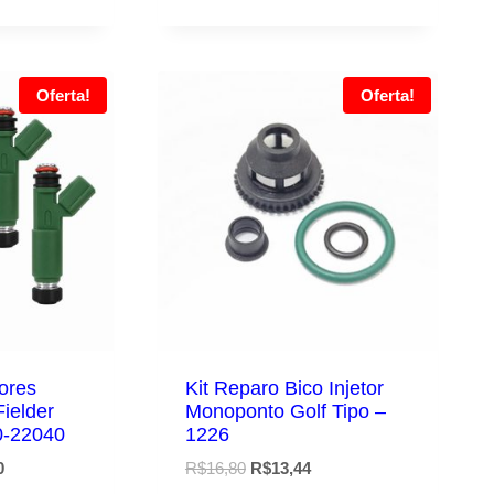
Oferta!
Oferta!
tores
Kit Reparo Bico Injetor
Fielder
Monoponto Golf Tipo –
0-22040
1226
O
O
O
0
R$
16,80
R$
13,44
preço
preço
preço