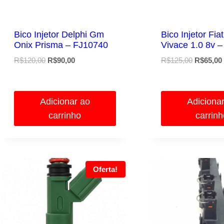
Bico Injetor Delphi Gm
Bico Injetor Fi
Onix Prisma – FJ10740
Vivace 1.0 8v 
O
O
O
R$
120,00
R$
90,00
R$
125,00
R$
65,00
preço
preço
preço
original
atual
original
era:
é:
era:
Adicionar ao
Adiciona
R$120,00.
R$90,00.
R$125,00
carrinho
carrin
Oferta!