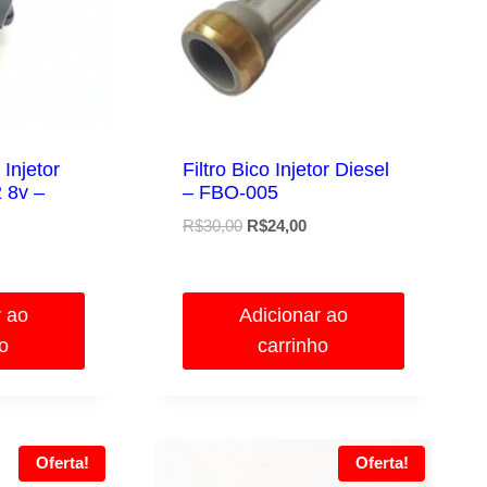
Injetor
Filtro Bico Injetor Diesel
2 8v –
– FBO-005
O
O
R$
30,00
R$
24,00
O
preço
preço
preço
original
atual
atual
era:
é:
r ao
Adicionar ao
é:
R$30,00.
R$24,00.
ho
carrinho
.
R$76,83.
Oferta!
Oferta!