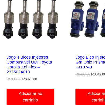
Jogo 4 Bicos Injetores
Jogo Bico Injet
Combustivel GDI Toyota
Gm Onix Prism
Corolla Xei Flex –
FJ10740
2325024010
O
R$
480,00
R$
342,0
O
O
R$
998,00
R$
975,00
preço
preço
preço
original
original
atual
era:
Adicionar ao
Adiciona
era:
é:
R$480,00
carrinho
carrin
R$998,00.
R$975,00.