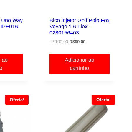
at Uno Way
Bico Injetor Golf Polo Fox
– IPE016
Voyage 1.6 Flex –
0280156403
O
O
O
R$
100,00
R$
90,00
preço
preço
preço
atual
original
atual
é:
r ao
Adicionar ao
era:
é:
.
R$65,00.
ho
carrinho
R$100,00.
R$90,00.
Oferta!
Oferta!