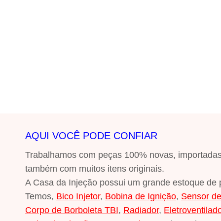
AQUI VOCÊ PODE CONFIAR
Trabalhamos com peças 100% novas, importadas, s
também com muitos itens originais.
A Casa da Injeção possui um grande estoque de 
Temos,
Bico Injetor
,
Bobina de Ignição
,
Sensor d
Corpo de Borboleta TBI
,
Radiador
,
Eletroventilad