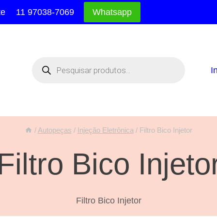
te
11 97038-7069
Whatsapp
Pesquisar
produtos
I
/
Autopeças
/
Injeção Eletrônica
/
Filtro Bico Injetor
Filtro Bico Injeto
Filtro Bico Injetor