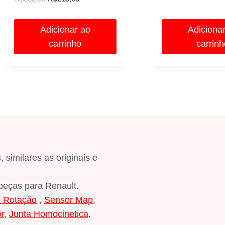
preço
preço
original
original
atual
era:
Adicionar ao
Adiciona
era:
é:
R$560,00
carrinho
carrin
R$360,00.
R$215,00.
imilares as originais e
peças para Renault.
e Rotação
,
Sensor Map
,
or
,
Junta Homocinetica
,