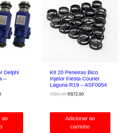
or Delphi
Kit 20 Peneiras Bico
a –
Injetor Fiesta Courier
Laguna R19 – ASF0054
O
O
O
0
R$
80,00
R$
72,00
preço
preço
preço
atual
original
atual
é:
era:
é:
r ao
Adicionar ao
.
R$342,00.
R$80,00.
R$72,00.
ho
carrinho