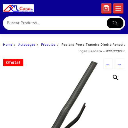
Skip
to
content
Home
Autopeças
Produtos
Pestana Porta Traseira Direita Renault
Logan Sandero – 822722838r
Oferta!
Oferta!
←
→