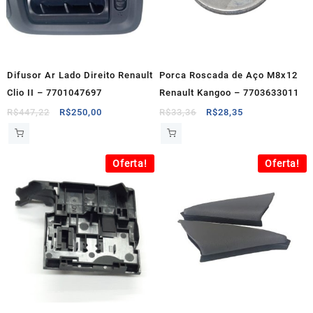
Difusor Ar Lado Direito Renault
Porca Roscada de Aço M8x12
Clio II – 7701047697
Renault Kangoo – 7703633011
O
O
O
O
R$
447,22
R$
250,00
R$
33,36
R$
28,35
preço
preço
preço
preço
original
atual
original
atual
era:
é:
era:
é:
Oferta!
Oferta!
R$447,22.
R$250,00.
R$33,36.
R$28,35.