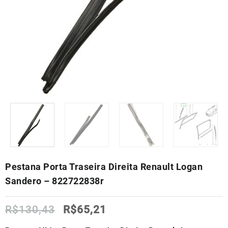
Pestana Porta Traseira Direita Renault Logan
Sandero – 822722838r
O
O
R$
130,43
R$
65,21
preço
preço