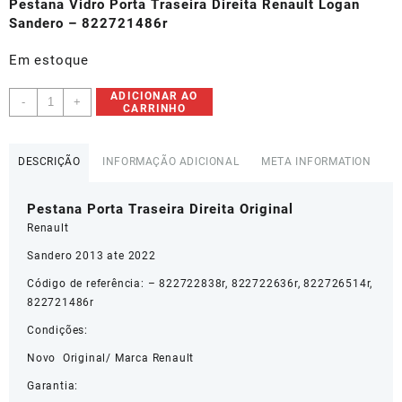
original
atual
Pestana Vidro Porta Traseira Direita Renault Logan
era:
é:
Sandero – 822721486r
R$130,43.
R$65,21.
Em estoque
Pestana
ADICIONAR AO
-
+
CARRINHO
Porta
Traseira
Direita
DESCRIÇÃO
INFORMAÇÃO ADICIONAL
META INFORMATION
Renault
Logan
Pestana Porta Traseira Direita Original
Sandero
-
Renault
822722838r
Sandero 2013 ate 2022
quantidade
Código de referência: – 822722838r, 822722636r, 822726514r,
822721486r
Condições:
Novo Original/ Marca Renault
Garantia: