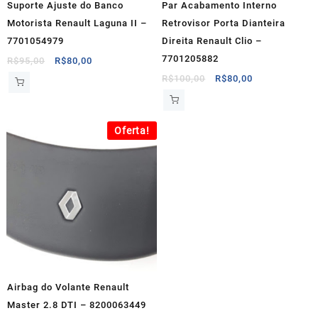
Suporte Ajuste do Banco
Par Acabamento Interno
Motorista Renault Laguna II –
Retrovisor Porta Dianteira
7701054979
Direita Renault Clio –
7701205882
O
O
R$
95,00
R$
80,00
preço
preço
O
O
R$
100,00
R$
80,00
original
atual
preço
preço
era:
é:
original
atual
R$95,00.
R$80,00.
era:
é:
Oferta!
R$100,00.
R$80,00.
Airbag do Volante Renault
Master 2.8 DTI – 8200063449