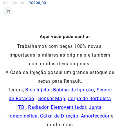
O
O
R$
1.200,00
R$
900,00
preço
preço
original
atual
era:
é:
R$1.200,00.
R$900,00.
Aqui você pode confiar
Trabalhamos com peças 100% novas,
importadas, similares as originais e também
com muitos itens originais.
A Casa da Injeção possui um grande estoque de
peças para Renault.
Temos,
Bico Injetor
,
Bobina de Ignição
,
Sensor
de Rotação
,
Sensor Map
,
Corpo de Borboleta
TBI
,
Radiador
,
Eletroventilador
,
Junta
Homocinetica
,
Caixa de Direção
,
Amortecedor
e
muito mais