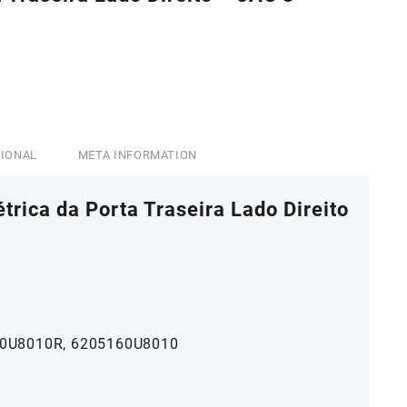
5,60.
CIONAL
META INFORMATION
trica da Porta Traseira Lado Direito
60U8010R, 6205160U8010