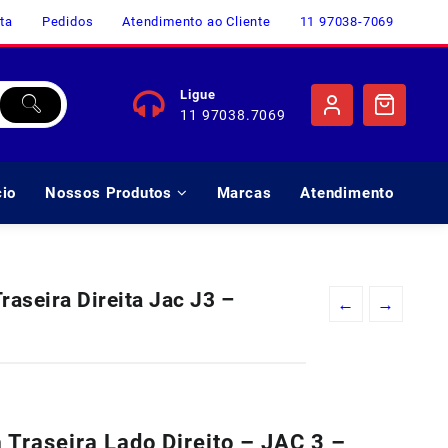
ta
Pedidos
Atendimento ao Cliente
11 97038-7069
Ligue
11 97038.7069
cio
Nossos Produtos
Marcas
Atendimento
raseira Direita Jac J3 –
←
→
o
l
 Traseira Lado Direito – JAC 3 –