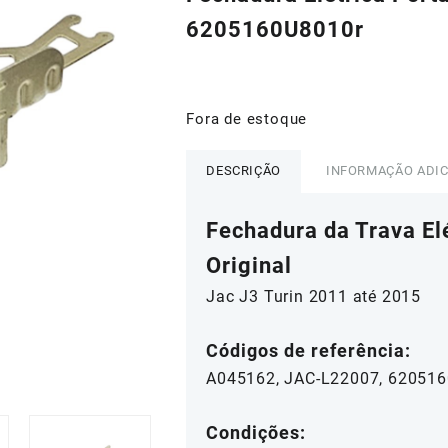
era:
é:
6205160U8010r
R$150,00.
R$13
Fora de estoque
DESCRIÇÃO
INFORMAÇÃO ADI
Fechadura da Trava Elé
Original
Jac J3 Turin 2011 até 2015
Códigos de referência:
A045162, JAC-L22007, 62051
Condições: