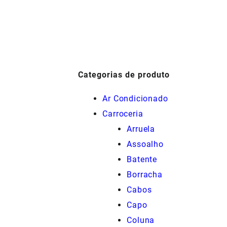
preço
preço
preço
preço
original
atual
original
atual
era:
é:
era:
é:
R$175,00.
R$157,50.
R$225,00.
R$168,00.
Categorias de produto
Ar Condicionado
Carroceria
Arruela
Assoalho
Batente
Borracha
Cabos
Capo
Coluna