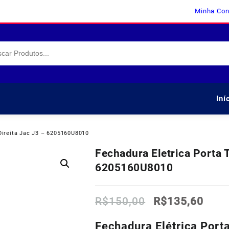
Minha Con
Iní
 Direita Jac J3 – 6205160U8010
Fechadura Eletrica Porta T
6205160U8010
O
O
R$
150,00
R$
135,60
preço
preç
original
atua
Fechadura Elétrica Porta