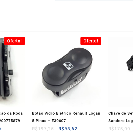
Oferta!
Oferta!
ção da Roda
Botão Vidro Eletrico Renault Logan
Chave de Set
8200775879
5 Pinos – E30607
Sandero Log
O
O
O
0
R$
197,25
R$
98,62
R$
175,00