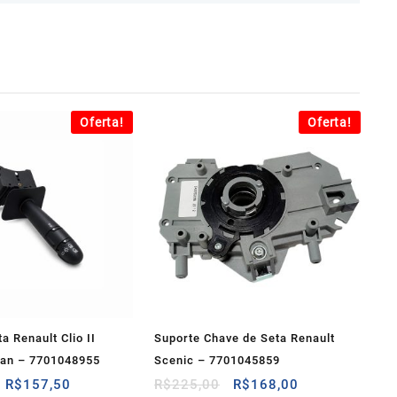
Oferta!
Oferta!
a Renault Clio II
Suporte Chave de Seta Renault
an – 7701048955
Scenic – 7701045859
O
O
O
O
R$
157,50
R$
225,00
R$
168,00