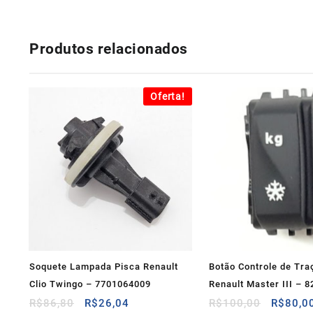
Produtos relacionados
Oferta!
Soquete Lampada Pisca Renault
Botão Controle de Tra
Clio Twingo – 7701064009
Renault Master III – 
O
O
O
R$
86,80
R$
26,04
R$
100,00
R$
80,0