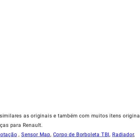
milares as originais e também com muitos itens origina
ças para Renault.
Rotação
,
Sensor Map
,
Corpo de Borboleta TBI
,
Radiador
,