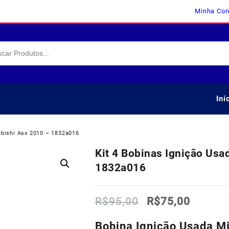
Minha Con
Iní
ubishi Asx 2010 – 1832a016
Kit 4 Bobinas Ignição Usa
1832a016
O
O
R$
95,00
R$
75,00
preço
preço
original
atual
Bobina Ignição Usada Mi