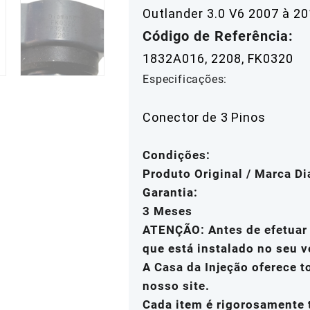
Outlander 3.
0 V6 2007 à 2
Código de Referência:
1832A016, 2208
,
FK0320
Especificações:
Conector de 3 Pinos
Condições:
Produto Original / Marca D
Garantia:
3 Meses
ATENÇÃO: Antes de efetuar 
que está instalado no seu v
A Casa da Injeção oferece 
nosso site.
Cada item é rigorosamente 