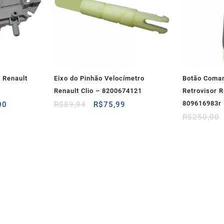
 Renault
Eixo do Pinhão Velocímetro
Botão Coman
Renault Clio – 8200674121
Retrovisor R
O
O
O
809616983r
00
R$
89,94
R$
75,99
preço
preço
preço
R$
250,00
atual
original
atual
é:
era:
é:
00.
R$168,00.
R$89,94.
R$75,99.