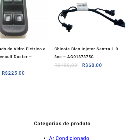
do do Vidro Eletrico e
Chicote Bico Injetor Sentra 1.0
enault Duster –
3cc – AG0187375C
O
O
R$
100,00
R$
60,00
preço
preço
O
O
R$
225,00
original
atual
preço
preço
era:
é:
original
atual
R$100,00.
R$60,00.
era:
é:
R$250,00.
R$225,00.
Categorias de produto
Ar Condicionado