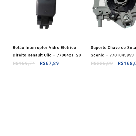
Botão Interruptor Vidro Eletrico
Suporte Chave de Seta
Direito Renault Clio – 7700421120
Scenic – 7701045859
O
O
O
R$
169,74
R$
67,89
R$
225,00
R$
168,
preço
preço
preço
original
atual
original
era:
é:
era:
R$169,74.
R$67,89.
R$225,