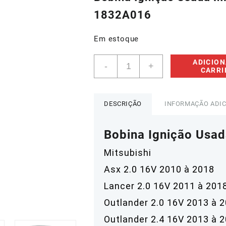
era:
é:
1832A016
R$95,00.
R$75,0
Em estoque
Kit
ADICION
-
+
4
CARR
Bobinas
Ignição
Usadas
DESCRIÇÃO
INFORMAÇÃO ADI
Mitsubishi
Asx
Bobina Ignição Usa
2010
-
Mitsubishi
1832a016
quantidade
Asx 2.0 16V 2010 à 2018
Lancer 2.0 16V 2011 à 201
Outlander 2.0 16V 2013 à 
Outlander 2.4 16V 2013 à 