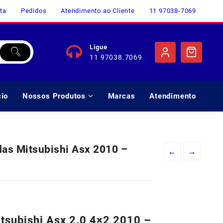
ta
Pedidos
Atendimento ao Cliente
11 97038-7069
Ligue
11 97038.7069
cio
Nossos Produtos
Marcas
Atendimento
das Mitsubishi Asx 2010 –
←
→
tsubishi Asx 2.0 4×2 2010 –