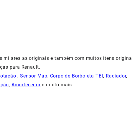
milares as originais e também com muitos itens origina
ças para Renault.
Rotação
,
Sensor Map
,
Corpo de Borboleta TBI
,
Radiador
,
eção
,
Amortecedor
e muito mais