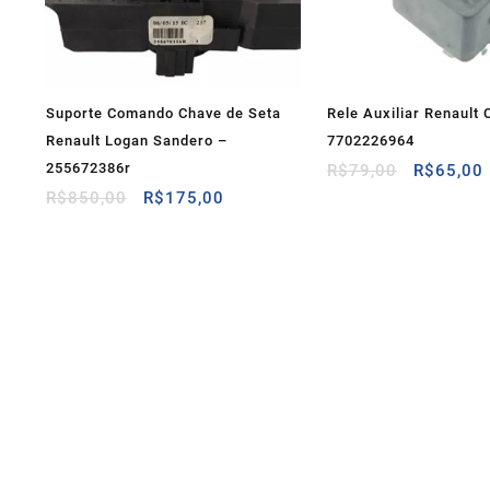
Suporte Comando Chave de Seta
Rele Auxiliar Renault C
Renault Logan Sandero –
7702226964
255672386r
O
R$
79,00
R$
65,00
preço
O
O
R$
850,00
R$
175,00
original
preço
preço
era:
original
atual
R$79,00.
era:
é:
R$850,00.
R$175,00.