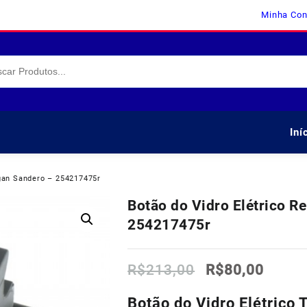
Minha Con
Iní
ogan Sandero – 254217475r
Botão do Vidro Elétrico R
254217475r
O
O
R$
213,00
R$
80,00
preço
preço
original
atual
Botão do Vidro Elétrico 