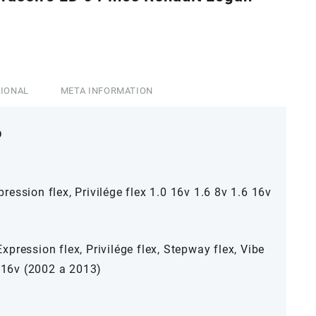
00.
CIONAL
META INFORMATION
o
ession flex, Privilége flex 1.0 16v 1.6 8v 1.6 16v
pression flex, Privilége flex, Stepway flex, Vibe
6 16v (2002 a 2013)