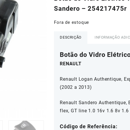
era:
é:
Sandero – 254217475r
R$213,00.
R$80,
Fora de estoque
DESCRIÇÃO
INFORMAÇÃO ADI
Botão do Vidro Elétric
RENAULT
Renault Logan Authentique, Expr
(2002 a 2013)
Renault Sandero Authentique, Ex
flex, GT line 1.0 16v 1.6 8v 1.
Código de Referência: