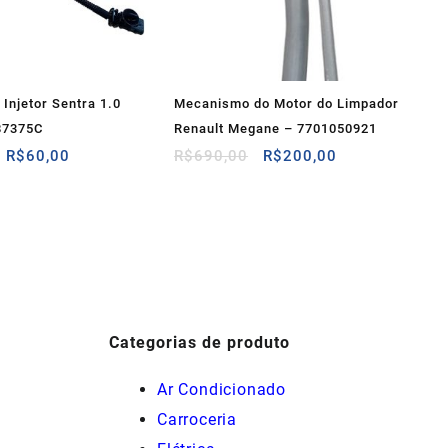
 Injetor Sentra 1.0
Mecanismo do Motor do Limpador
87375C
Renault Megane – 7701050921
O
O
O
O
R$
60,00
R$
690,00
R$
200,00
preço
preço
preço
preço
original
atual
original
atual
era:
é:
era:
é:
R$100,00.
R$60,00.
R$690,00.
R$200,00.
Categorias de produto
Ar Condicionado
Carroceria