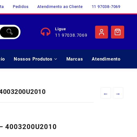
ta
Pedidos
Atendimento ao Cliente
11 97038-7069
Ligue
11 97038.7069
cio
Nossos Produtos
Marcas
Atendimento
– 4003200U2010
←
→
o
l
3 – 4003200U2010