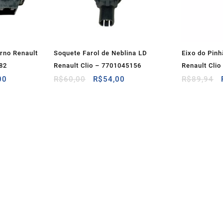
erno Renault
Soquete Farol de Neblina LD
Eixo do Pin
82
Renault Clio – 7701045156
Renault Cli
O
O
O
00
R$
60,00
R$
54,00
R$
89,94
preço
preço
preço
atual
original
atual
é:
era:
é:
00.
R$175,00.
R$60,00.
R$54,00.