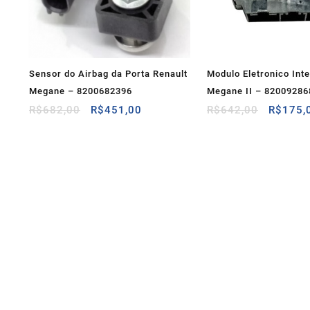
Sensor do Airbag da Porta Renault
Modulo Eletronico Int
Megane – 8200682396
Megane II – 82009286
O
O
O
R$
682,00
R$
451,00
R$
642,00
R$
175,
preço
preço
preço
original
atual
original
era:
é:
era:
R$682,00.
R$451,00.
R$642,