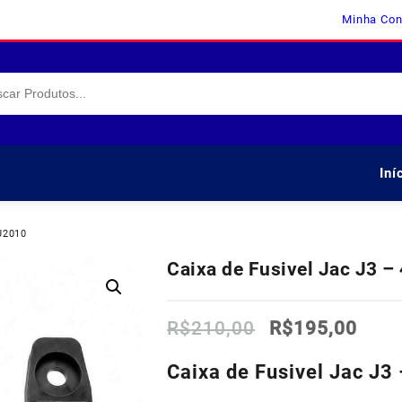
Minha Con
Iní
U2010
Caixa de Fusivel Jac J3 
O
O
R$
210,00
R$
195,00
preço
preç
original
atua
Caixa de Fusivel Jac J
era:
é: