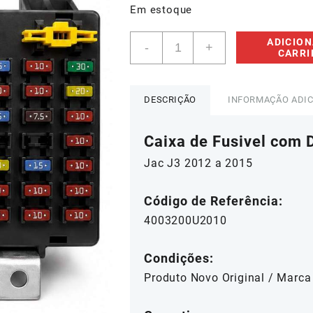
R$210,00.
R$19
Em estoque
Caixa
ADICION
-
+
de
CARR
Fusivel
Jac
J3
DESCRIÇÃO
INFORMAÇÃO ADI
-
4003200U2010
Caixa de Fusivel com 
quantidade
Jac J3 2012 a 2015
Código de Referência:
4003200U2010
Condições:
Produto Novo Original / Marca