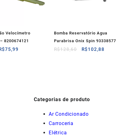
hão Velocímetro
Bomba Reservatório Agua
o – 8200674121
Parabrisa Onix Spin 93338577
O
O
O
O
R$
75,99
R$
128,60
R$
102,88
preço
preço
preço
preço
original
atual
original
atual
era:
é:
era:
é:
R$89,94.
R$75,99.
R$128,60.
R$102,88.
Categorias de produto
Ar Condicionado
Carroceria
Elétrica