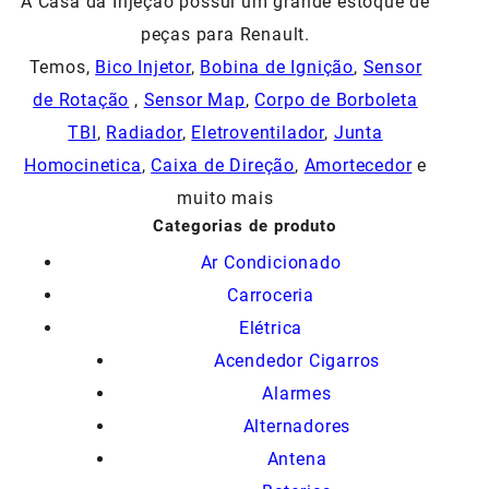
A Casa da Injeção possui um grande estoque de
peças para Renault.
Temos,
Bico Injetor
,
Bobina de Ignição
,
Sensor
de Rotação
,
Sensor Map
,
Corpo de Borboleta
TBI
,
Radiador
,
Eletroventilador
,
Junta
Homocinetica
,
Caixa de Direção
,
Amortecedor
e
muito mais
Categorias de produto
Ar Condicionado
Carroceria
Elétrica
Acendedor Cigarros
Alarmes
Alternadores
Antena