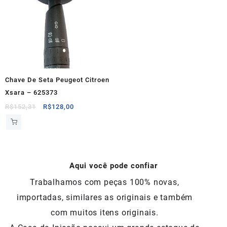
Chave De Seta Peugeot Citroen
Xsara – 625373
O
O
R$
152,31
R$
128,00
preço
preço
original
atual
era:
é:
R$152,31.
R$128,00.
Aqui você pode confiar
Trabalhamos com peças 100% novas,
importadas, similares as originais e também
com muitos itens originais.