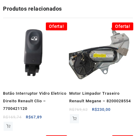
Produtos relacionados
Oferta!
Oferta!
Botão Interruptor Vidro Eletrico
Motor Limpador Traseiro
Direito Renault Clio –
Renault Megane – 8200028554
7700421120
O
O
R$
769,62
R$
230,00
preço
preço
O
O
R$
169,74
R$
67,89
original
atual
preço
preço
era:
é:
original
atual
R$769,62.
R$230,00.
era:
é: