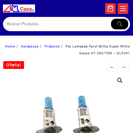
Skip
to
content
Home
Autopeças
Produtos
Par Lampada Farol Milha Super White
Gauss H1 24V/70W – GL91H1
Oferta!
Oferta!
←
→