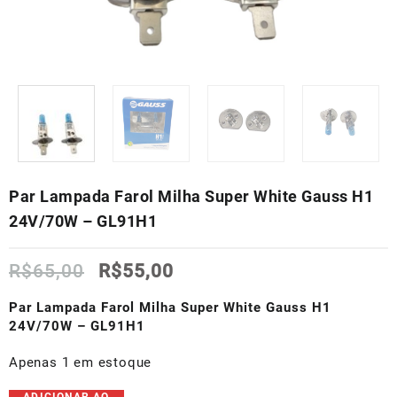
Par Lampada Farol Milha Super White Gauss H1
24V/70W – GL91H1
O
O
R$
65,00
R$
55,00
preço
preço
original
atual
Par Lampada Farol Milha Super White Gauss H1
era:
é:
24V/70W – GL91H1
R$65,00.
R$55,00.
Apenas 1 em estoque