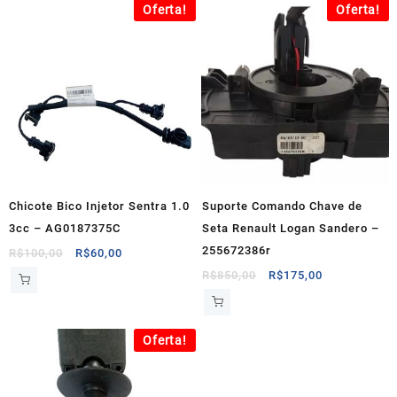
Oferta!
Oferta!
R$169,74.
R$67,89.
Chicote Bico Injetor Sentra 1.0
Suporte Comando Chave de
3cc – AG0187375C
Seta Renault Logan Sandero –
255672386r
O
O
R$
100,00
R$
60,00
preço
preço
O
O
R$
850,00
R$
175,00
original
atual
preço
preço
era:
é:
original
atual
R$100,00.
R$60,00.
era:
é:
Oferta!
R$850,00.
R$175,00.