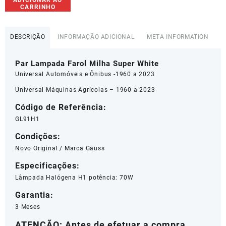
Par
ADICIONAR AO
CARRINHO
Lampada
Farol
Milha Super
DESCRIÇÃO
INFORMAÇÃO ADICIONAL
META INFORMATION
White
Gauss
Par Lampada Farol Milha Super White
H1
24V/70W
Universal Automóveis e Ônibus -1960 a 2023
-
Universal Máquinas Agrícolas – 1960 a 2023
GL91H1
quantidade
Código de Referência:
GL91H1
Condições:
Novo Original / Marca Gauss
Especificações:
Lâmpada Halógena H1 potência: 70W
Garantia:
3 Meses
ATENÇÃO: Antes de efetuar a compra