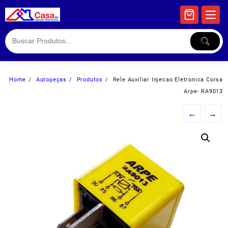
Skip
to
content
Home
Autopeças
Produtos
Rele Auxiliar Injecao Eletronica Corsa
Arpe- RA9013
←
→