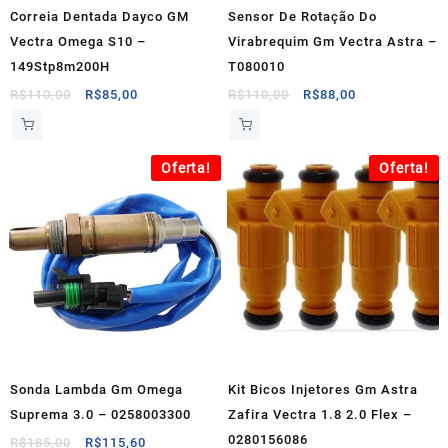
Correia Dentada Dayco GM
Sensor De Rotação Do
Vectra Omega S10 –
Virabrequim Gm Vectra Astra –
149Stp8m200H
T080010
O
O
O
O
R$
110,00
R$
85,00
R$
110,00
R$
88,00
preço
preço
preço
preço
original
atual
original
atual
era:
é:
era:
é:
Oferta!
Oferta!
R$110,00.
R$85,00.
R$110,00.
R$88,00.
Sonda Lambda Gm Omega
Kit Bicos Injetores Gm Astra
Suprema 3.0 – 0258003300
Zafira Vectra 1.8 2.0 Flex –
0280156086
O
O
R$
185,00
R$
115,60