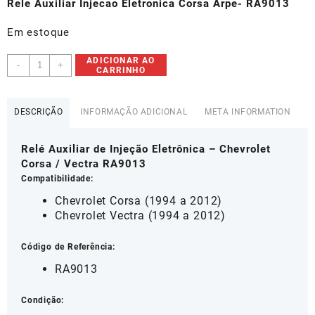
Rele Auxiliar Injecao Eletronica Corsa Arpe- RA9013
Em estoque
Rele
ADICIONAR AO
-
+
CARRINHO
Auxiliar
Injecao
Eletronica
DESCRIÇÃO
INFORMAÇÃO ADICIONAL
META INFORMATION
Corsa
Arpe-
Relé Auxiliar de Injeção Eletrônica – Chevrolet
RA9013
Corsa / Vectra RA9013
quantidade
Compatibilidade:
Chevrolet Corsa (1994 a 2012)
Chevrolet Vectra (1994 a 2012)
Código de Referência:
RA9013
Condição: