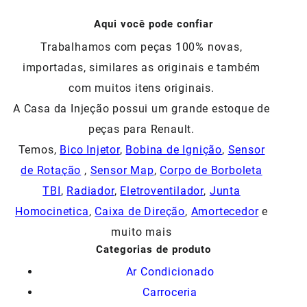
R$120,00.
R$96,00.
Aqui você pode confiar
Trabalhamos com peças 100% novas,
importadas, similares as originais e também
com muitos itens originais.
A Casa da Injeção possui um grande estoque de
peças para Renault.
Temos,
Bico Injetor
,
Bobina de Ignição
,
Sensor
de Rotação
,
Sensor Map
,
Corpo de Borboleta
TBI
,
Radiador
,
Eletroventilador
,
Junta
Homocinetica
,
Caixa de Direção
,
Amortecedor
e
muito mais
Categorias de produto
Ar Condicionado
Carroceria