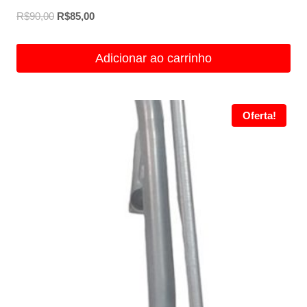
O
O
R$
90,00
R$
85,00
preço
preço
original
atual
Adicionar ao carrinho
era:
é:
R$90,00.
R$85,00.
Oferta!