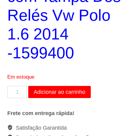
Relés Vw Polo
1.6 2014
-1599400
Em estoque
Caixa
Adicionar ao carrinho
do
Fusil
Frete com entrega rápida!
com
Tampa
Satisfação Garantida
Dos