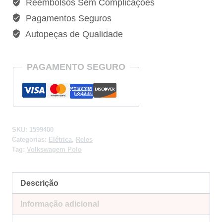
Reembolsos Sem Complicações
Relés
Pagamentos Seguros
Vw
Autopeças de Qualidade
Polo
1.6
2014
PAGAMENTO SEGURO
-1599400
quantidade
SKU:
1599400
Categorias:
Elétrica
,
Reles
Tag:
Volkswagem Polo
Descrição
Informação adicional