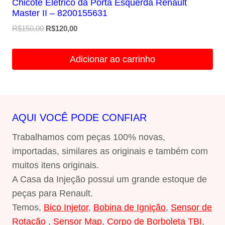
Chicote Eletrico da Porta Esquerda Renault
Master II – 8200155631
O
O
R$
150,00
R$
120,00
preço
preço
original
atual
Adicionar ao carrinho
era:
é:
R$150,00.
R$120,00.
AQUI VOCÊ PODE CONFIAR
Trabalhamos com peças 100% novas,
importadas, similares as originais e também com
muitos itens originais.
A Casa da Injeção possui um grande estoque de
peças para Renault.
Temos,
Bico Injetor
,
Bobina de Ignição
,
Sensor de
Rotação
,
Sensor Map
,
Corpo de Borboleta TBI
,