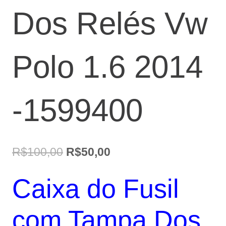
Dos Relés Vw
Polo 1.6 2014
-1599400
O
O
R$
100,00
R$
50,00
preço
preço
Caixa do Fusil
original
atual
era:
é:
com Tampa Dos
R$100,00.
R$50,00.