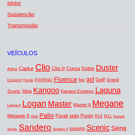
Motor
Suspenção
Transmissão
VEÍCULOS
Clio
Duster
Captur
Corsa
Clio II
Doblo
Astra
Fluence
gol
Golf
FIORINO
fox
Grand
Ecosport
Fiesta
Laguna
Kangoo
Idea
Scenic
Kangoo Express
Megane
Logan
Master
Master II
Laguna II
Palio
Megane II
polo
Punto
Parati
R19
R21
Mobi
Renault
Sandero
Scenic
Siena
saveiro
Scenic
Sandero II