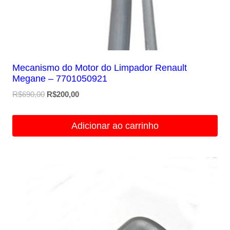
Mecanismo do Motor do Limpador Renault
Megane – 7701050921
O
O
R$
690,00
R$
200,00
preço
preço
original
atual
Adicionar ao carrinho
era:
é:
R$690,00.
R$200,00.