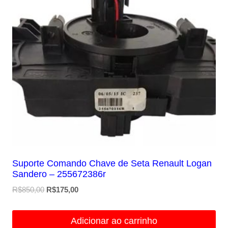
Suporte Comando Chave de Seta Renault Logan
Sandero – 255672386r
O
O
R$
850,00
R$
175,00
preço
preço
original
atual
Adicionar ao carrinho
era:
é: