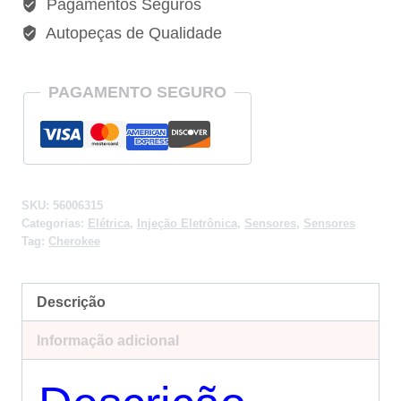
Pagamentos Seguros
Autopeças de Qualidade
PAGAMENTO SEGURO
SKU:
56006315
Categorias:
Elétrica
,
Injeção Eletrônica
,
Sensores
,
Sensores
Tag:
Cherokee
Descrição
Informação adicional