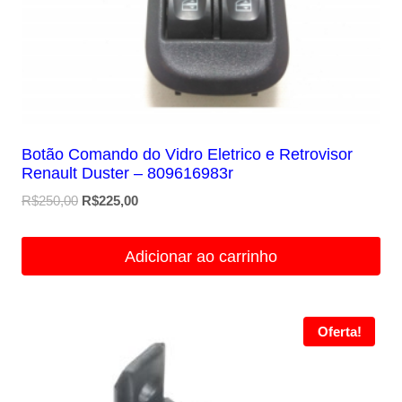
Botão Comando do Vidro Eletrico e Retrovisor
Renault Duster – 809616983r
O
O
R$
250,00
R$
225,00
preço
preço
original
atual
Adicionar ao carrinho
era:
é:
R$250,00.
R$225,00.
Oferta!