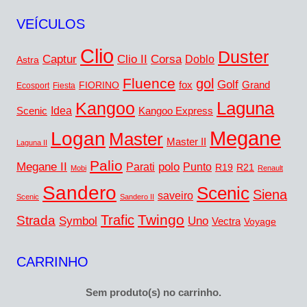
VEÍCULOS
Clio
Duster
Captur
Corsa
Clio II
Doblo
Astra
Fluence
gol
Golf
FIORINO
fox
Grand
Ecosport
Fiesta
Laguna
Kangoo
Idea
Scenic
Kangoo Express
Megane
Logan
Master
Master II
Laguna II
Palio
Megane II
polo
Punto
Parati
R19
R21
Mobi
Renault
Sandero
Scenic
Siena
saveiro
Scenic
Sandero II
Twingo
Trafic
Strada
Symbol
Uno
Vectra
Voyage
CARRINHO
Sem produto(s) no carrinho.