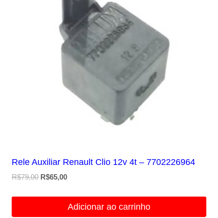
Rele Auxiliar Renault Clio 12v 4t – 7702226964
O
O
R$
79,00
R$
65,00
preço
preço
original
atual
Adicionar ao carrinho
era:
é: