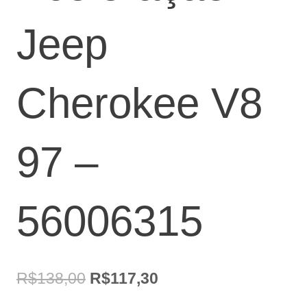
Jeep
Cherokee V8
97 –
56006315
O
O
R$
138,00
R$
117,30
preço
preço