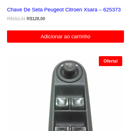
Chave De Seta Peugeot Citroen Xsara – 625373
O
O
R$
152,31
R$
128,00
preço
preço
original
atual
Adicionar ao carrinho
era:
é:
R$152,31.
R$128,00.
Oferta!