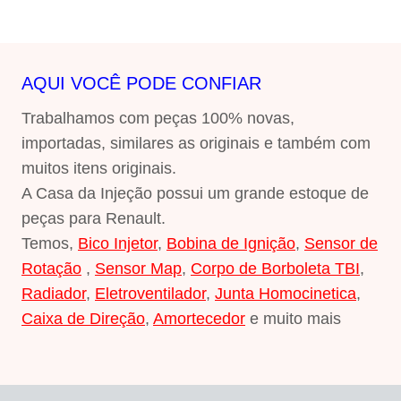
R$79,00.
R$65,00.
AQUI VOCÊ PODE CONFIAR
Trabalhamos com peças 100% novas,
importadas, similares as originais e também com
muitos itens originais.
A Casa da Injeção possui um grande estoque de
peças para Renault.
Temos,
Bico Injetor
,
Bobina de Ignição
,
Sensor de
Rotação
,
Sensor Map
,
Corpo de Borboleta TBI
,
Radiador
,
Eletroventilador
,
Junta Homocinetica
,
Caixa de Direção
,
Amortecedor
e muito mais