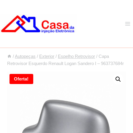
Pular
para
o
Conteúdo
/
Autopeças
/
Exterior
/
Espelho Retrovisor
/
Capa
Retrovisor Esquerdo Renault Logan Sandero I – 963737684r
Oferta!