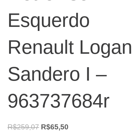
Esquerdo
Renault Logan
Sandero I –
963737684r
O
O
R$
259,07
R$
65,50
preço
preço