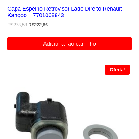
Capa Espelho Retrovisor Lado Direito Renault
Kangoo – 7701068843
O
O
R$
278,58
R$
222,86
preço
preço
original
atual
Adicionar ao carrinho
era:
é:
R$278,58.
R$222,86.
Oferta!