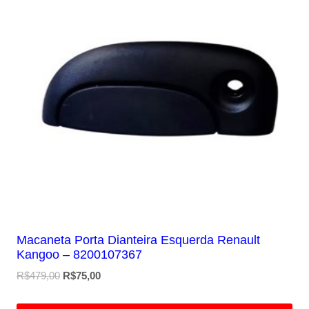
Macaneta Porta Dianteira Esquerda Renault
Kangoo – 8200107367
O
O
R$
479,00
R$
75,00
preço
preço
original
atual