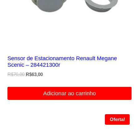
Sensor de Estacionamento Renault Megane
Scenic – 284421300r
O
O
R$
70,00
R$
63,00
preço
preço
original
atual
Adicionar ao carrinho
era:
é:
R$70,00.
R$63,00.
Oferta!