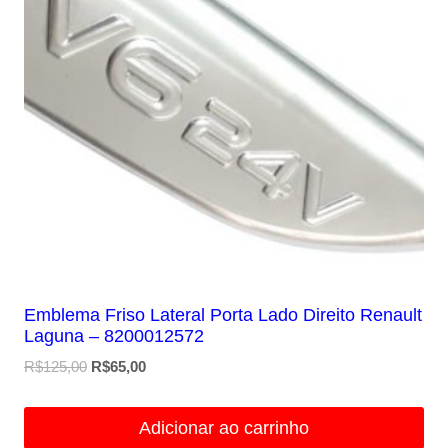
Emblema Friso Lateral Porta Lado Direito Renault
Laguna – 8200012572
O
O
R$
125,00
R$
65,00
preço
preço
original
atual
Adicionar ao carrinho
era:
é: