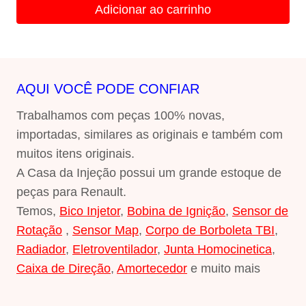
Adicionar ao carrinho
era:
é:
R$479,00.
R$75,00.
AQUI VOCÊ PODE CONFIAR
Trabalhamos com peças 100% novas,
importadas, similares as originais e também com
muitos itens originais.
A Casa da Injeção possui um grande estoque de
peças para Renault.
Temos,
Bico Injetor
,
Bobina de Ignição
,
Sensor de
Rotação
,
Sensor Map
,
Corpo de Borboleta TBI
,
Radiador
,
Eletroventilador
,
Junta Homocinetica
,
Caixa de Direção
,
Amortecedor
e muito mais