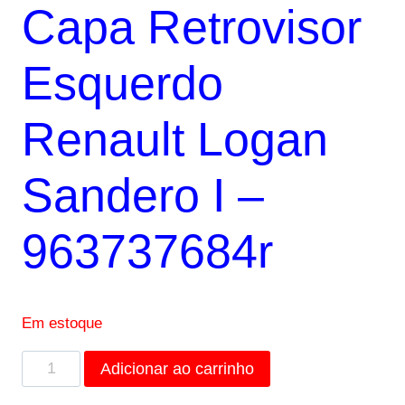
Capa Retrovisor
original
atual
era:
é:
Esquerdo
R$259,07.
R$65,50.
Renault Logan
Sandero I –
963737684r
Em estoque
Capa
Adicionar ao carrinho
Retrovisor