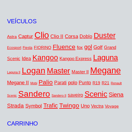
VEÍCULOS
Clio
Duster
Captur
Corsa
Clio II
Doblo
Astra
Fluence
gol
Golf
FIORINO
fox
Grand
Ecosport
Fiesta
Laguna
Kangoo
Idea
Scenic
Kangoo Express
Megane
Logan
Master
Master II
Laguna II
Palio
Megane II
polo
Punto
Parati
R19
R21
Mobi
Renault
Sandero
Scenic
Siena
saveiro
Scenic
Sandero II
Twingo
Trafic
Strada
Symbol
Uno
Vectra
Voyage
CARRINHO