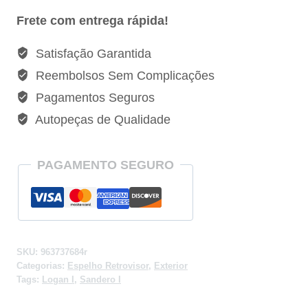
Esquerdo
Frete com entrega rápida!
Renault
Logan
Satisfação Garantida
Sandero
Reembolsos Sem Complicações
I
Pagamentos Seguros
-
Autopeças de Qualidade
963737684r
quantidade
PAGAMENTO SEGURO
SKU:
963737684r
Categorias:
Espelho Retrovisor
,
Exterior
Tags:
Logan I
,
Sandero I