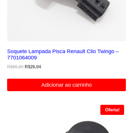
Soquete Lampada Pisca Renault Clio Twingo –
7701064009
O
O
R$
86,80
R$
26,04
preço
preço
original
atual
Adicionar ao carrinho
era:
é:
R$86,80.
R$26,04.
Oferta!