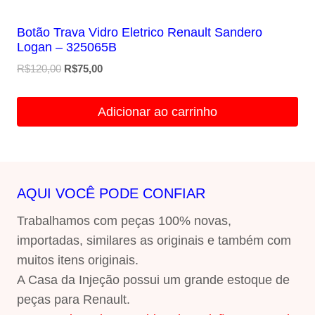
Botão Trava Vidro Eletrico Renault Sandero
Logan – 325065B
O
O
R$
120,00
R$
75,00
preço
preço
original
atual
Adicionar ao carrinho
era:
é:
R$120,00.
R$75,00.
AQUI VOCÊ PODE CONFIAR
Trabalhamos com peças 100% novas,
importadas, similares as originais e também com
muitos itens originais.
A Casa da Injeção possui um grande estoque de
peças para Renault.