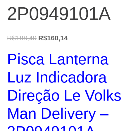
2P0949101A
O
O
R$
188,40
R$
160,14
preço
preço
Pisca Lanterna
original
atual
era:
é:
Luz Indicadora
R$188,40.
R$160,14.
Direção Le Volks
Man Delivery –