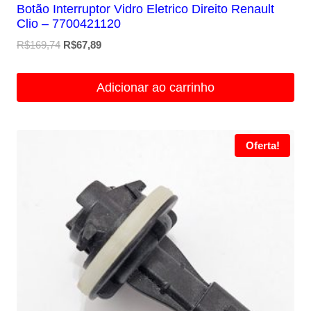
Botão Interruptor Vidro Eletrico Direito Renault
Clio – 7700421120
O
O
R$
169,74
R$
67,89
preço
preço
original
atual
Adicionar ao carrinho
era:
é:
R$169,74.
R$67,89.
Oferta!