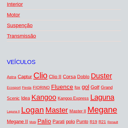
Interior
Motor
Suspenção
Transmissão
VEÍCULOS
Clio
Duster
Captur
Corsa
Clio II
Doblo
Astra
Fluence
gol
Golf
FIORINO
fox
Grand
Ecosport
Fiesta
Laguna
Kangoo
Idea
Scenic
Kangoo Express
Megane
Logan
Master
Master II
Laguna II
Palio
Megane II
polo
Punto
Parati
R19
R21
Mobi
Renault