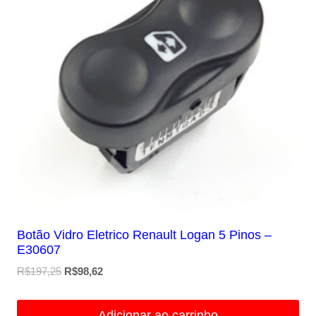
Botão Vidro Eletrico Renault Logan 5 Pinos –
E30607
O
O
R$
197,25
R$
98,62
preço
preço
original
atual
Adicionar ao carrinho