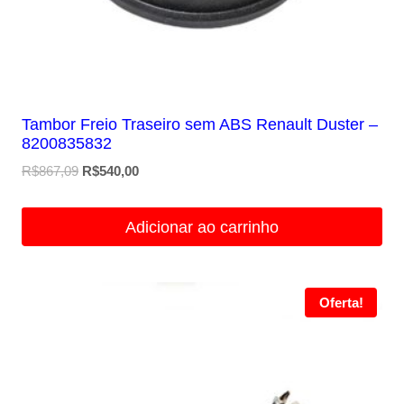
Tambor Freio Traseiro sem ABS Renault Duster –
8200835832
O
O
R$
867,09
R$
540,00
preço
preço
original
atual
Adicionar ao carrinho
era:
é:
R$867,09.
R$540,00.
Oferta!