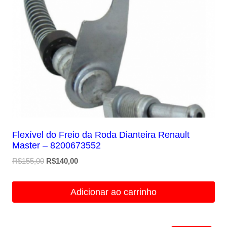
Flexível do Freio da Roda Dianteira Renault
Master – 8200673552
O
O
R$
155,00
R$
140,00
preço
preço
original
atual
Adicionar ao carrinho
era:
é:
R$155,00.
R$140,00.