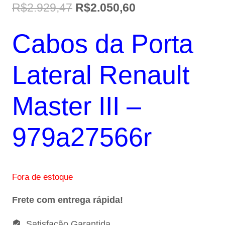
O
O
R$
2.929,47
R$
2.050,60
preço
preço
Cabos da Porta
original
atual
era:
é:
Lateral Renault
R$2.929,47.
R$2.050,60.
Master III –
979a27566r
Fora de estoque
Frete com entrega rápida!
Satisfação Garantida