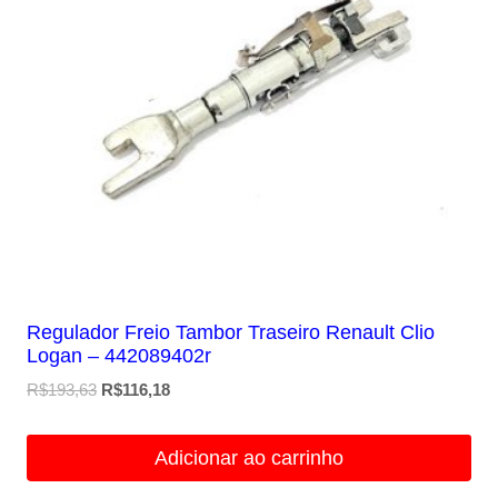
Regulador Freio Tambor Traseiro Renault Clio
Logan – 442089402r
O
O
R$
193,63
R$
116,18
preço
preço
original
atual
Adicionar ao carrinho
era:
é:
R$193,63.
R$116,18.