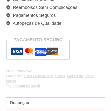
Reembolsos Sem Complicações
Pagamentos Seguros
Autopeças de Qualidade
PAGAMENTO SEGURO
SKU:
979A27566r
Categorias:
Cabo Freio de Mão
,
Cabos
,
Carroceria
,
Freios
,
Portas
Tag:
Renault Master III
Descrição