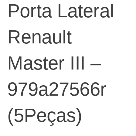
Porta Lateral
Renault
Master III –
979a27566r
(5Peças)