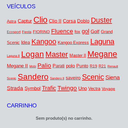
VEÍCULOS
Clio
Duster
Captur
Corsa
Clio II
Doblo
Astra
Fluence
gol
Golf
FIORINO
fox
Grand
Ecosport
Fiesta
Laguna
Kangoo
Idea
Scenic
Kangoo Express
Megane
Logan
Master
Master II
Laguna II
Palio
Megane II
polo
Punto
Parati
R19
R21
Mobi
Renault
Sandero
Scenic
Siena
saveiro
Scenic
Sandero II
Twingo
Trafic
Strada
Symbol
Uno
Vectra
Voyage
CARRINHO
Sem produto(s) no carrinho.