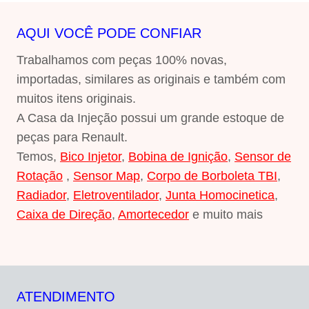
AQUI VOCÊ PODE CONFIAR
Trabalhamos com peças 100% novas,
importadas, similares as originais e também com
muitos itens originais.
A Casa da Injeção possui um grande estoque de
peças para Renault.
Temos,
Bico Injetor
,
Bobina de Ignição
,
Sensor de
Rotação
,
Sensor Map
,
Corpo de Borboleta TBI
,
Radiador
,
Eletroventilador
,
Junta Homocinetica
,
Caixa de Direção
,
Amortecedor
e muito mais
ATENDIMENTO