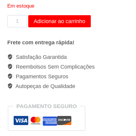
Em estoque
BICO
Adicionar ao carrinho
INJETOR
FIAT
Frete com entrega rápida!
LINEA
PAJERO
Satisfação Garantida
1.9
Reembolsos Sem Complicações
16V
Pagamentos Seguros
FLEX
Autopeças de Qualidade
IWP005
/
50104602
PAGAMENTO SEGURO
quantidade