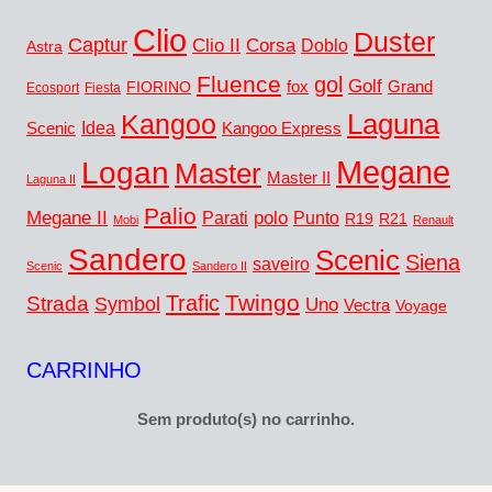
Clio
Duster
Captur
Clio II
Corsa
Doblo
Astra
Fluence
gol
Golf
fox
Grand
FIORINO
Ecosport
Fiesta
Kangoo
Laguna
Idea
Scenic
Kangoo Express
Megane
Logan
Master
Master II
Laguna II
Palio
Megane II
polo
Punto
Parati
R19
R21
Mobi
Renault
Sandero
Scenic
Siena
saveiro
Scenic
Sandero II
Twingo
Trafic
Strada
Symbol
Uno
Vectra
Voyage
CARRINHO
Sem produto(s) no carrinho.