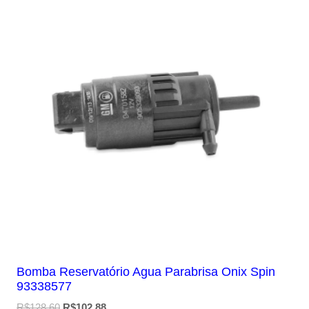
Bomba Reservatório Agua Parabrisa Onix Spin
93338577
O
O
R$
128,60
R$
102,88