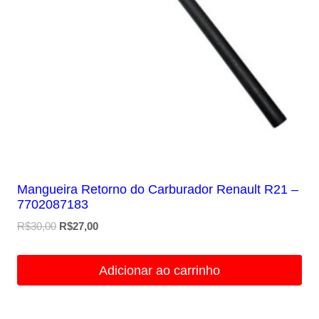
Mangueira Retorno do Carburador Renault R21 –
7702087183
O
O
R$
30,00
R$
27,00
preço
preço
original
atual
Adicionar ao carrinho
era:
é:
R$30,00.
R$27,00.