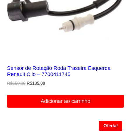
Sensor de Rotação Roda Traseira Esquerda
Renault Clio – 7700411745
O
O
R$
150,00
R$
135,00
preço
preço
original
atual
Adicionar ao carrinho
era:
é:
R$150,00.
R$135,00.
Oferta!