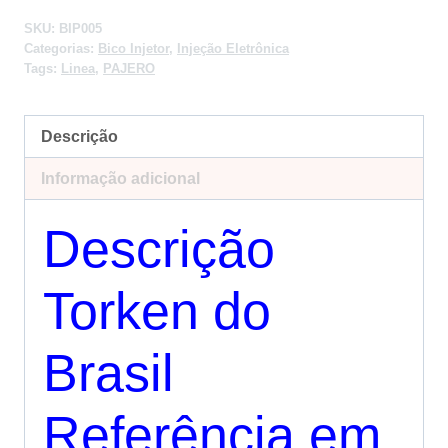
SKU:
BIP005
Categorias:
Bico Injetor
,
Injeção Eletrônica
Tags:
Linea
,
PAJERO
Descrição
Informação adicional
Descrição
Torken do
Brasil
Referência em