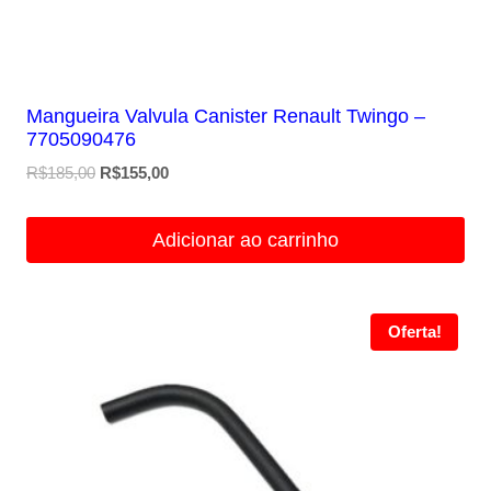
Mangueira Valvula Canister Renault Twingo –
7705090476
O
O
R$
185,00
R$
155,00
preço
preço
original
atual
Adicionar ao carrinho
era:
é:
R$185,00.
R$155,00.
Oferta!