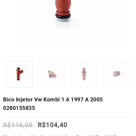
Bico Injetor Vw Kombi 1.6 1997 A 2005
0280155835
O
O
R$
116,00
R$
104,40
preço
preço