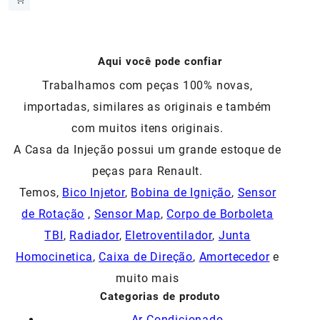
original
atual
era:
é:
R$100,00.
R$90,00.
Aqui você pode confiar
Trabalhamos com peças 100% novas,
importadas, similares as originais e também
com muitos itens originais.
A Casa da Injeção possui um grande estoque de
peças para Renault.
Temos,
Bico Injetor
,
Bobina de Ignição
,
Sensor
de Rotação
,
Sensor Map
,
Corpo de Borboleta
TBI
,
Radiador
,
Eletroventilador
,
Junta
Homocinetica
,
Caixa de Direção
,
Amortecedor
e
muito mais
Categorias de produto
Ar Condicionado