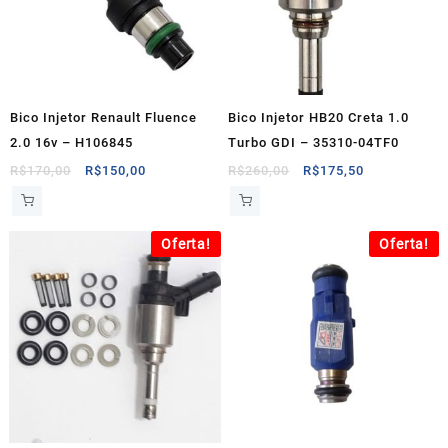
Bico Injetor Renault Fluence
Bico Injetor HB20 Creta 1.0
2.0 16v – H106845
Turbo GDI – 35310-04TF0
O
O
O
O
R$
170,00
R$
150,00
R$
260,00
R$
175,50
preço
preço
preço
preço
original
atual
original
atual
era:
é:
era:
é:
Oferta!
Oferta!
R$170,00.
R$150,00.
R$260,00.
R$175,50.