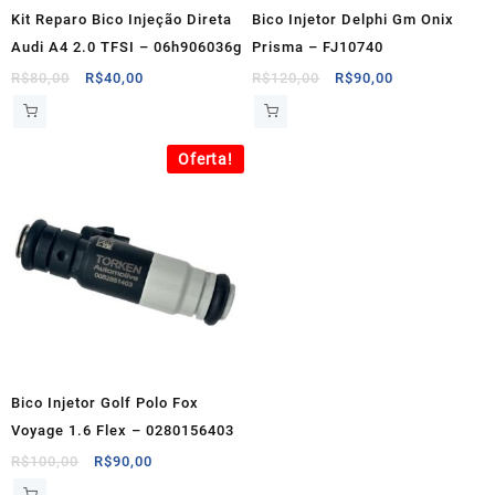
Kit Reparo Bico Injeção Direta
Bico Injetor Delphi Gm Onix
Audi A4 2.0 TFSI – 06h906036g
Prisma – FJ10740
O
O
O
O
R$
80,00
R$
40,00
R$
120,00
R$
90,00
preço
preço
preço
preço
original
atual
original
atual
era:
é:
era:
é:
Oferta!
R$80,00.
R$40,00.
R$120,00.
R$90,00.
Bico Injetor Golf Polo Fox
Voyage 1.6 Flex – 0280156403
O
O
R$
100,00
R$
90,00
preço
preço