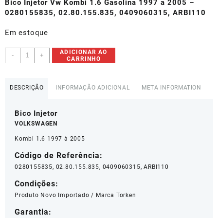
original
atual
Bico Injetor Vw Kombi 1.6 Gasolina 1997 a 2005 –
era:
é:
0280155835, 02.80.155.835, 0409060315, ARBI110
R$116,00.
R$104,40.
Em estoque
Bico
ADICIONAR AO
-
+
CARRINHO
Injetor
Vw
Kombi
DESCRIÇÃO
INFORMAÇÃO ADICIONAL
META INFORMATION
1.6
1997
Bico Injetor
A
2005
VOLKSWAGEN
0280155835
Kombi 1.6 1997 à 2005
quantidade
Código de Referência:
0280155835, 02.80.155.835, 0409060315, ARBI110
Condições:
Produto Novo Importado / Marca Torken
Garantia: