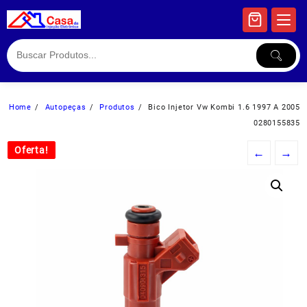
Skip
to
content
Home
Autopeças
Produtos
Bico Injetor Vw Kombi 1.6 1997 A 2005
0280155835
Oferta!
Oferta!
←
→