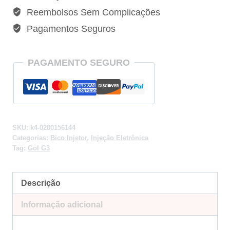
1.0
Reembolsos Sem Complicações
8v
Pagamentos Seguros
Power
Gasolina
-
PAGAMENTO SEGURO
0280156144
quantidade
SKU:
k4-0280156144
Categorias:
Bico Injetor
,
Injeção Eletrônica
Tag:
Gol G3
Descrição
Informação adicional