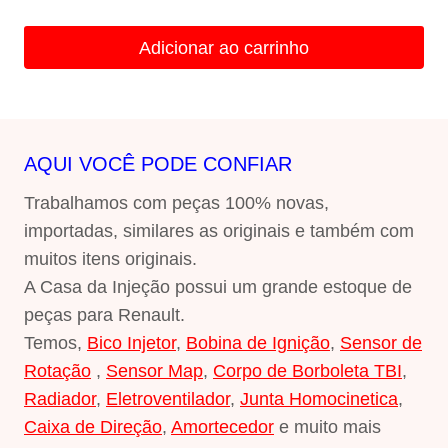
preço
preço
original
atual
Adicionar ao carrinho
era:
é:
R$150,00.
R$135,00.
AQUI VOCÊ PODE CONFIAR
Trabalhamos com peças 100% novas,
importadas, similares as originais e também com
muitos itens originais.
A Casa da Injeção possui um grande estoque de
peças para Renault.
Temos,
Bico Injetor
,
Bobina de Ignição
,
Sensor de
Rotação
,
Sensor Map
,
Corpo de Borboleta TBI
,
Radiador
,
Eletroventilador
,
Junta Homocinetica
,
Caixa de Direção
,
Amortecedor
e muito mais