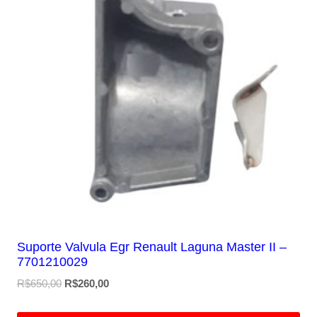
Suporte Valvula Egr Renault Laguna Master II –
7701210029
O
O
R$
650,00
R$
260,00
preço
preço
original
atual