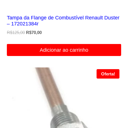
Tampa da Flange de Combustível Renault Duster
– 172021384r
O
O
R$
125,00
R$
70,00
preço
preço
original
atual
Adicionar ao carrinho
era:
é:
R$125,00.
R$70,00.
Oferta!