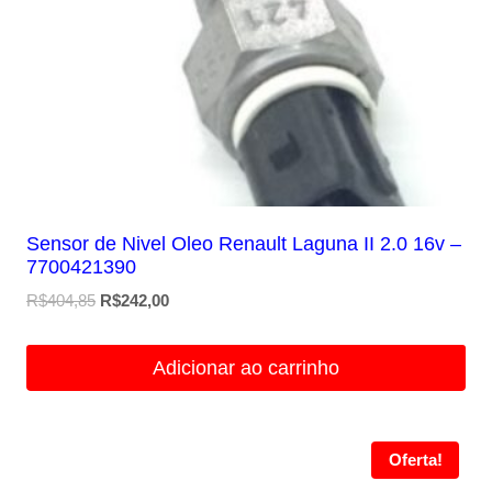
Sensor de Nivel Oleo Renault Laguna II 2.0 16v –
7700421390
O
O
R$
404,85
R$
242,00
preço
preço
original
atual
Adicionar ao carrinho
era:
é:
R$404,85.
R$242,00.
Oferta!