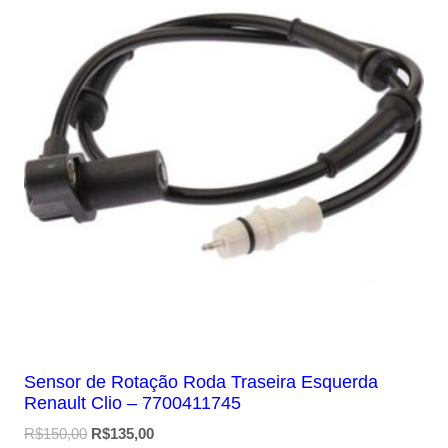
Sensor de Rotação Roda Traseira Esquerda
Renault Clio – 7700411745
O
O
R$
150,00
R$
135,00