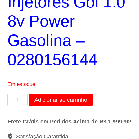
Injetores Gol 1.0
R$360,00.
R$330,00.
8v Power
Gasolina –
0280156144
Em estoque
Kit
Adicionar ao carrinho
4
Bicos
Frete Grátis em Pedidos Acima de R$ 1.999,90!
Injetores
Gol
Satisfação Garantida