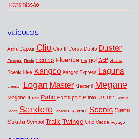
Transmissão
VEÍCULOS
Clio
Duster
Captur
Corsa
Clio II
Doblo
Astra
Fluence
gol
Golf
FIORINO
fox
Grand
Ecosport
Fiesta
Laguna
Kangoo
Idea
Scenic
Kangoo Express
Megane
Logan
Master
Master II
Laguna II
Palio
Megane II
polo
Punto
Parati
R19
R21
Mobi
Renault
Sandero
Scenic
Siena
saveiro
Scenic
Sandero II
Twingo
Trafic
Strada
Symbol
Uno
Vectra
Voyage