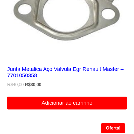
Junta Metalica Aço Valvula Egr Renault Master –
7701050358
O
O
R$
40,00
R$
30,00
preço
preço
original
atual
Adicionar ao carrinho
era:
é:
R$40,00.
R$30,00.
Oferta!