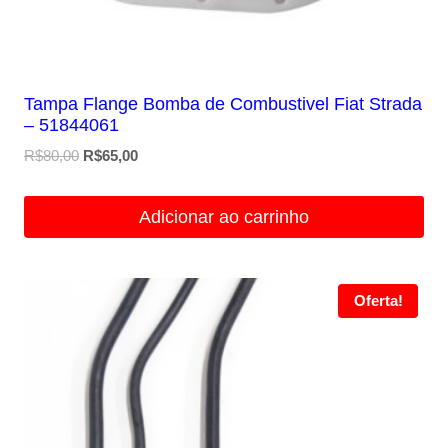
Tampa Flange Bomba de Combustivel Fiat Strada
– 51844061
O
O
R$
80,00
R$
65,00
preço
preço
original
atual
Adicionar ao carrinho
era:
é:
R$80,00.
R$65,00.
Oferta!