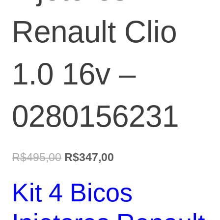
Renault Clio
1.0 16v –
0280156231
O
O
R$
495,00
R$
347,00
preço
preço
Kit 4 Bicos
original
atual
era:
é: