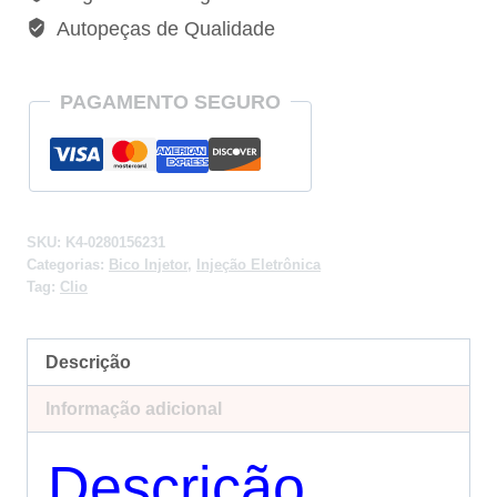
16v
Autopeças de Qualidade
-
0280156231
quantidade
PAGAMENTO SEGURO
SKU:
K4-0280156231
Categorias:
Bico Injetor
,
Injeção Eletrônica
Tag:
Clio
Descrição
Informação adicional
Descrição