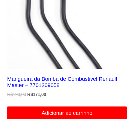
Mangueira da Bomba de Combustivel Renault
Master – 7701209058
O
O
R$
190,00
R$
171,00
preço
preço
original
atual
Adicionar ao carrinho
era:
é:
R$190,00.
R$171,00.