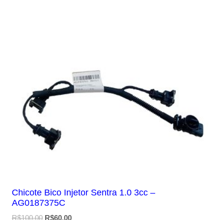
Chicote Bico Injetor Sentra 1.0 3cc –
AG0187375C
O
O
R$
100,00
R$
60,00