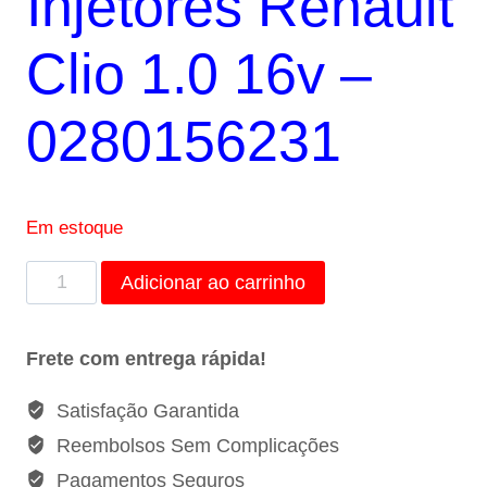
Injetores Renault
R$495,00.
R$347,00.
Clio 1.0 16v –
0280156231
Em estoque
Kit
Adicionar ao carrinho
4
Bicos
Frete com entrega rápida!
Injetores
Renault
Satisfação Garantida
Clio
Reembolsos Sem Complicações
1.0
Pagamentos Seguros