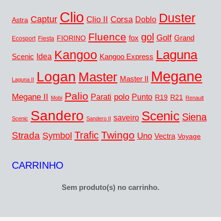
Clio
Duster
Captur
Clio II
Corsa
Doblo
Astra
Fluence
gol
Golf
fox
Grand
FIORINO
Ecosport
Fiesta
Kangoo
Laguna
Idea
Scenic
Kangoo Express
Megane
Logan
Master
Master II
Laguna II
Palio
Megane II
polo
Punto
Parati
R19
R21
Mobi
Renault
Sandero
Scenic
Siena
saveiro
Scenic
Sandero II
Twingo
Trafic
Strada
Symbol
Uno
Vectra
Voyage
CARRINHO
Sem produto(s) no carrinho.