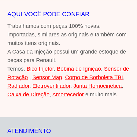
AQUI VOCÊ PODE CONFIAR
Trabalhamos com peças 100% novas,
importadas, similares as originais e também com
muitos itens originais.
A Casa da Injeção possui um grande estoque de
peças para Renault.
Temos,
Bico Injetor
,
Bobina de Ignição
,
Sensor de
Rotação
,
Sensor Map
,
Corpo de Borboleta TBI
,
Radiador
,
Eletroventilador
,
Junta Homocinetica
,
Caixa de Direção
,
Amortecedor
e muito mais
ATENDIMENTO