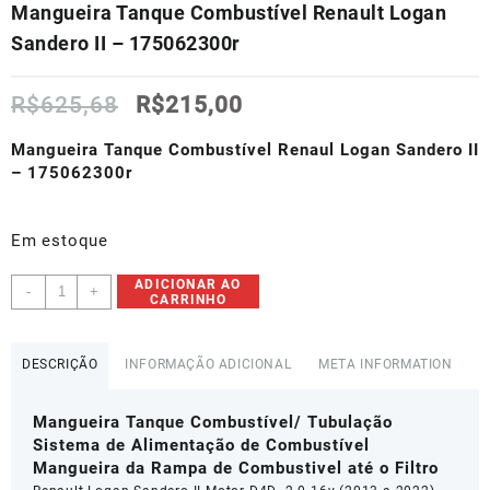
Mangueira Tanque Combustível Renault Logan
Sandero II – 175062300r
O
O
R$
625,68
R$
215,00
preço
preço
original
atual
Mangueira Tanque Combustível Renaul Logan Sandero II
era:
é:
– 175062300r
R$625,68.
R$215,00.
Em estoque
Mangueira
ADICIONAR AO
-
+
CARRINHO
Tanque
Combustível
Renault
DESCRIÇÃO
INFORMAÇÃO ADICIONAL
META INFORMATION
Logan
Sandero
Mangueira Tanque Combustível/ Tubulação
II
Sistema de Alimentação de Combustível
-
Mangueira da Rampa de Combustivel até o Filtro
175062300r