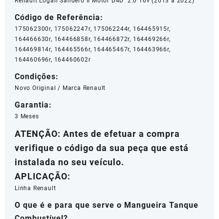
quantidade
Renault Logan Sandero II Motor D4D 2.0 16v (2013 a 2022)
Código de Referência:
175062300r, 175062247r, 175062244r, 164465915r,
164466630r, 164466858r, 164466872r, 164469266r,
164469814r, 164465566r, 164465467r, 164463966r,
164460696r, 164460602r
Condições:
Novo Original / Marca Renault
Garantia:
3 Meses
ATENÇÃO: Antes de efetuar a compra
verifique o código da sua peça que está
instalada no seu veículo.
APLICAÇÃO:
Linha Renault
O que é e para que serve o Mangueira Tanque
Combustível?