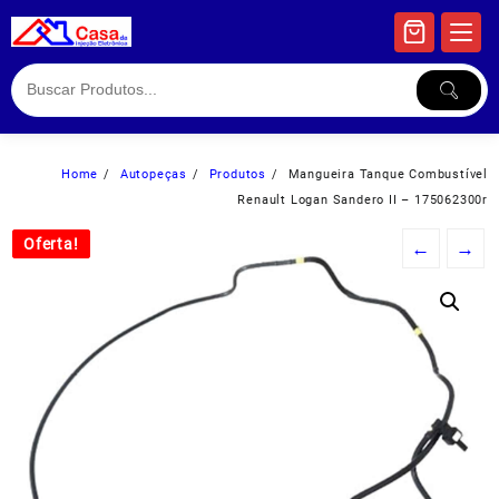
Skip
to
content
Home
Autopeças
Produtos
Mangueira Tanque Combustível
Renault Logan Sandero II – 175062300r
Oferta!
Oferta!
←
→