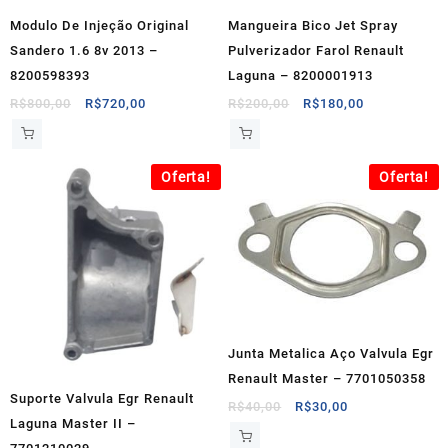
Modulo De Injeção Original
Mangueira Bico Jet Spray
Sandero 1.6 8v 2013 –
Pulverizador Farol Renault
8200598393
Laguna – 8200001913
O
O
O
O
R$
800,00
R$
720,00
R$
200,00
R$
180,00
preço
preço
preço
preço
original
atual
original
atual
era:
é:
era:
é:
Oferta!
Oferta!
R$800,00.
R$720,00.
R$200,00.
R$180,00.
Junta Metalica Aço Valvula Egr
Renault Master – 7701050358
Suporte Valvula Egr Renault
O
O
R$
40,00
R$
30,00
Laguna Master II –
preço
preço
original
atual