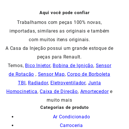
R$482,00.
R$337,40.
Aqui você pode confiar
Trabalhamos com peças 100% novas,
importadas, similares as originais e também
com muitos itens originais.
A Casa da Injeção possui um grande estoque de
peças para Renault.
Temos,
Bico Injetor
,
Bobina de Ignição
,
Sensor
de Rotação
,
Sensor Map
,
Corpo de Borboleta
TBI
,
Radiador
,
Eletroventilador
,
Junta
Homocinetica
,
Caixa de Direção
,
Amortecedor
e
muito mais
Categorias de produto
Ar Condicionado
Carroceria