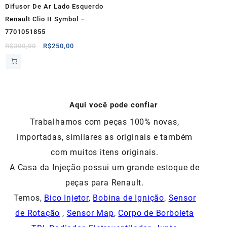
Difusor De Ar Lado Esquerdo
Renault Clio II Symbol –
7701051855
O
O
R$
300,00
R$
250,00
preço
preço
original
atual
era:
é:
R$300,00.
R$250,00.
Aqui você pode confiar
Trabalhamos com peças 100% novas,
importadas, similares as originais e também
com muitos itens originais.
A Casa da Injeção possui um grande estoque de
peças para Renault.
Temos,
Bico Injetor
,
Bobina de Ignição
,
Sensor
de Rotação
,
Sensor Map
,
Corpo de Borboleta