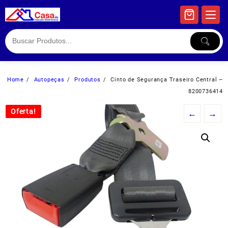
Skip
to
content
Home
Autopeças
Produtos
Cinto de Segurança Traseiro Central –
8200736414
Oferta!
Oferta!
←
→