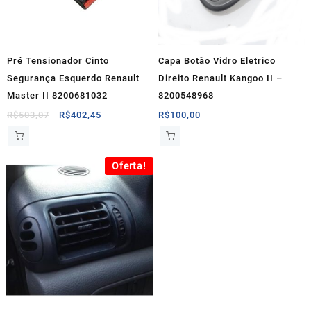
Pré Tensionador Cinto
Capa Botão Vidro Eletrico
Segurança Esquerdo Renault
Direito Renault Kangoo II –
Master II 8200681032
8200548968
O
O
R$
503,07
R$
402,45
R$
100,00
preço
preço
original
atual
era:
é:
Oferta!
R$503,07.
R$402,45.