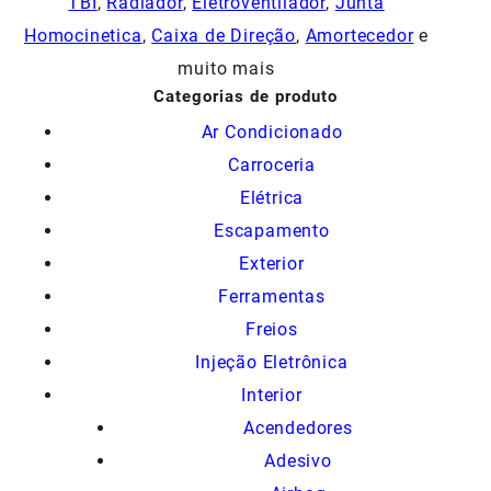
TBI
,
Radiador
,
Eletroventilador
,
Junta
Homocinetica
,
Caixa de Direção
,
Amortecedor
e
muito mais
Categorias de produto
Ar Condicionado
Carroceria
Elétrica
Escapamento
Exterior
Ferramentas
Freios
Injeção Eletrônica
Interior
Acendedores
Adesivo