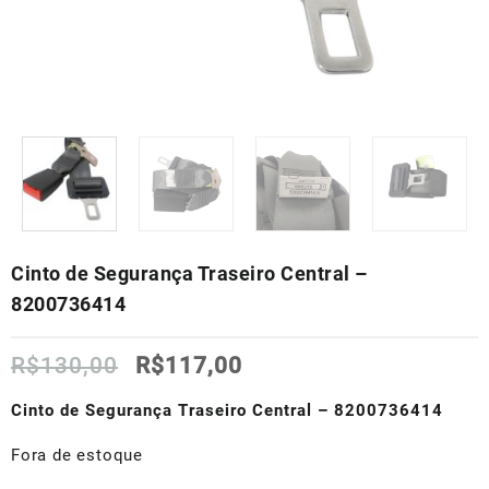
Cinto de Segurança Traseiro Central –
8200736414
O
O
R$
130,00
R$
117,00
preço
preço
original
atual
Cinto de Segurança Traseiro Central – 8200736414
era:
é:
R$130,00.
R$117,00.
Fora de estoque