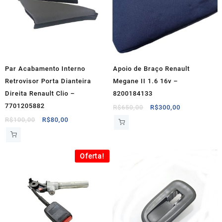
Par Acabamento Interno
Apoio de Braço Renault
Retrovisor Porta Dianteira
Megane II 1.6 16v –
Direita Renault Clio –
8200184133
7701205882
O
O
R$
650,00
R$
300,00
preço
preço
O
O
R$
100,00
R$
80,00
original
atual
preço
preço
era:
é:
original
atual
R$650,00.
R$300,00.
era:
é:
Oferta!
R$100,00.
R$80,00.