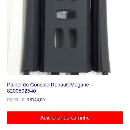
Painel do Console Renault Megane –
8200502540
O
O
R$
160,00
R$
144,00
preço
preço
original
atual
Adicionar ao carrinho
era:
é:
R$160,00.
R$144,00.