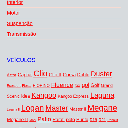
Interior
Motor
Suspenção
Transmissão
VEÍCULOS
Clio
Duster
Captur
Corsa
Clio II
Doblo
Astra
Fluence
gol
Golf
FIORINO
fox
Grand
Ecosport
Fiesta
Laguna
Kangoo
Idea
Scenic
Kangoo Express
Megane
Logan
Master
Master II
Laguna II
Palio
Megane II
polo
Punto
Parati
R19
R21
Mobi
Renault