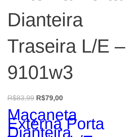
Dianteira
Traseira L/E –
9101w3
O
O
R$
83,99
R$
79,00
preço
preço
Maçaneta
Externa Porta
original
atual
Dianteira
era:
é: