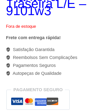
Traseira L/E –
R$83,99.
R$79,00.
9101w3
Fora de estoque
Frete com entrega rápida!
Satisfação Garantida
Reembolsos Sem Complicações
Pagamentos Seguros
Autopeças de Qualidade
PAGAMENTO SEGURO