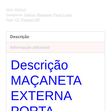
SKU:
9101w3
Categorias:
Interior
,
Maçaneta
,
Porta Luvas
Tags:
C3
,
Peugeot 307
Descrição
Informação adicional
Descrição
MAÇANETA
EXTERNA
PORTA