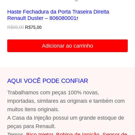
Haste Fechadura da Porta Traseira Direita
Renault Duster – 806080001r
O
O
R$
89,00
R$
75,00
preço
preço
original
atual
Adicionar ao carrinho
era:
é:
R$89,00.
R$75,00.
AQUI VOCÊ PODE CONFIAR
Trabalhamos com peças 100% novas,
importadas, similares as originais e também com
muitos itens originais.
A Casa da Injeção possui um grande estoque de
peças para Renault.
Temos,
Bico Injetor
,
Bobina de Ignição
,
Sensor de