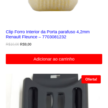
Clip Forro Interior da Porta parafuso 4,2mm
Renault Fleunce – 7703081232
O
O
R$
10,00
R$
9,00
preço
preço
original
atual
Adicionar ao carrinho
era:
é:
R$10,00.
R$9,00.
Oferta!