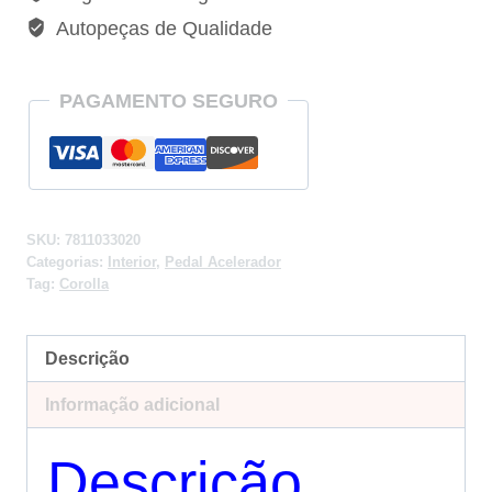
Autopeças de Qualidade
PAGAMENTO SEGURO
SKU:
7811033020
Categorias:
Interior
,
Pedal Acelerador
Tag:
Corolla
Descrição
Informação adicional
Descrição