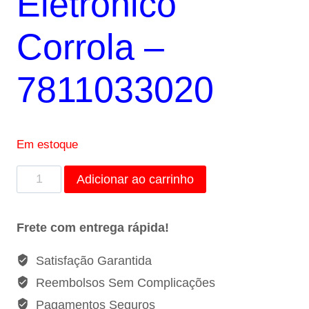
Eletrônico
Corrola –
7811033020
Em estoque
Pedal
Adicionar ao carrinho
Acelerador
Eletrônico
Frete com entrega rápida!
Corrola
-
Satisfação Garantida
7811033020
Reembolsos Sem Complicações
quantidade
Pagamentos Seguros