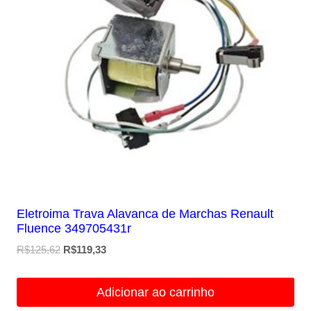
Eletroima Trava Alavanca de Marchas Renault
Fluence 349705431r
O
O
R$
125,62
R$
119,33
preço
preço
original
atual
Adicionar ao carrinho
era:
é: