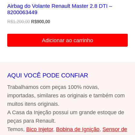
Airbag do Volante Renault Master 2.8 DTI –
8200063449
O
O
R$
1.200,00
R$
900,00
preço
preço
original
atual
Adicionar ao carrinho
era:
é:
R$1.200,00.
R$900,00.
AQUI VOCÊ PODE CONFIAR
Trabalhamos com peças 100% novas,
importadas, similares as originais e também com
muitos itens originais.
A Casa da Injeção possui um grande estoque de
peças para Renault.
Temos,
Bico Injetor
,
Bobina de Ignição
,
Sensor de