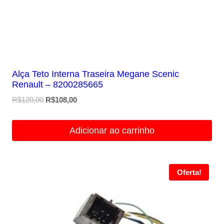
Alça Teto Interna Traseira Megane Scenic
Renault – 8200285665
O
O
R$
120,00
R$
108,00
preço
preço
original
atual
Adicionar ao carrinho
era:
é:
R$120,00.
R$108,00.
Oferta!