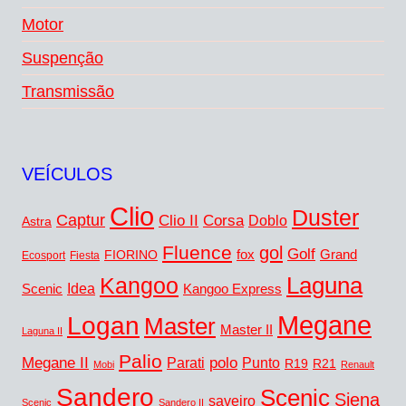
Motor
Suspenção
Transmissão
VEÍCULOS
Clio
Duster
Captur
Corsa
Clio II
Doblo
Astra
Fluence
gol
Golf
fox
Grand
FIORINO
Ecosport
Fiesta
Kangoo
Laguna
Idea
Scenic
Kangoo Express
Megane
Logan
Master
Master II
Laguna II
Palio
Megane II
polo
Punto
Parati
R19
R21
Mobi
Renault
Sandero
Scenic
Siena
saveiro
Scenic
Sandero II