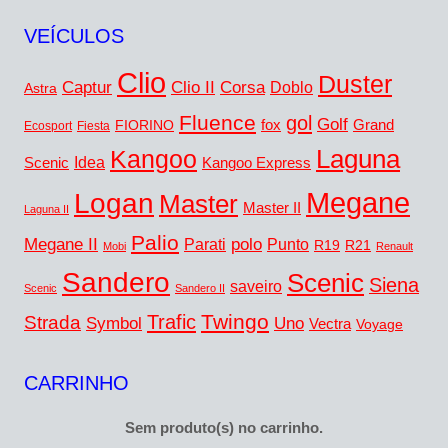
VEÍCULOS
Clio
Duster
Captur
Corsa
Clio II
Doblo
Astra
Fluence
gol
Golf
FIORINO
fox
Grand
Ecosport
Fiesta
Laguna
Kangoo
Idea
Scenic
Kangoo Express
Megane
Logan
Master
Master II
Laguna II
Palio
Megane II
polo
Punto
Parati
R19
R21
Mobi
Renault
Sandero
Scenic
Siena
saveiro
Scenic
Sandero II
Twingo
Trafic
Strada
Symbol
Uno
Vectra
Voyage
CARRINHO
Sem produto(s) no carrinho.