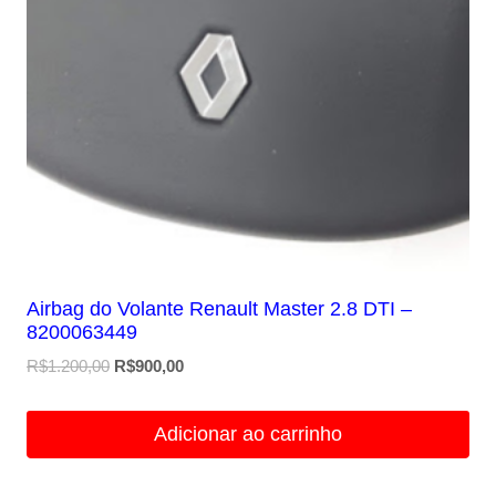
Airbag do Volante Renault Master 2.8 DTI –
8200063449
O
O
R$
1.200,00
R$
900,00
preço
preço
original
atual
Adicionar ao carrinho
era:
é:
R$1.200,00.
R$900,00.