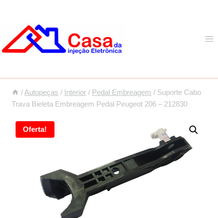
Pular
para
o
Conteúdo
/
Autopeças
/
Interior
/
Pedal Embreagem
/
Suporte Cabo
Trava Bieleta Embreagem Pedal Peugeot 206 – 212830
Oferta!