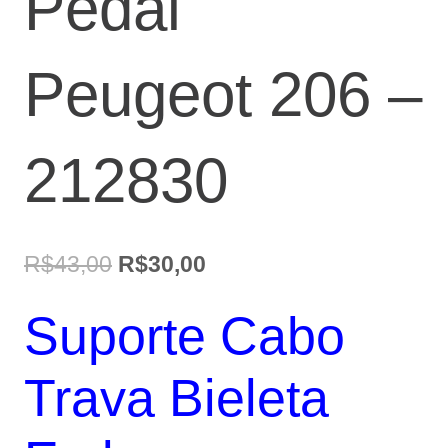
Pedal
Peugeot 206 –
212830
O
O
R$
43,00
R$
30,00
preço
preço
Suporte Cabo
original
atual
era:
é:
Trava Bieleta
R$43,00.
R$30,00.